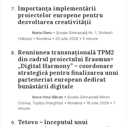
Importanța implementării
proiectelor europene pentru
dezvoltarea creativității
Maria Olaru
• Școala Gimnazială Nr. 1, Stoilești
(Vâlcea) • România
20 iulie 2026
• 5 minute
Reuniunea transnațională TPM2
din cadrul proiectului Erasmus+
„Digital Harmony” – coordonare
strategică pentru finalizarea unui
parteneriat european dedicat
bunăstării digitale
Anca-Irina Vâlcan
• Școala Gimnazială Miron
Cristea, Toplița (Harghita) • România
16 iulie 2026
• 7
minute
Tetovo – începutul unui