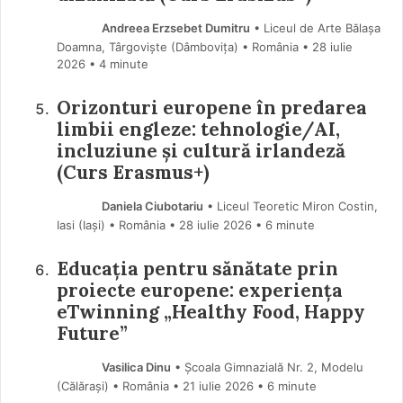
Andreea Erzsebet Dumitru
• Liceul de Arte Bălașa
Doamna, Târgoviște (Dâmboviţa) • România
28 iulie
2026
• 4 minute
Orizonturi europene în predarea
limbii engleze: tehnologie/AI,
incluziune și cultură irlandeză
(Curs Erasmus+)
Daniela Ciubotariu
• Liceul Teoretic Miron Costin,
Iasi (Iaşi) • România
28 iulie 2026
• 6 minute
Educația pentru sănătate prin
proiecte europene: experiența
eTwinning „Healthy Food, Happy
Future”
Vasilica Dinu
• Școala Gimnazială Nr. 2, Modelu
(Călărași) • România
21 iulie 2026
• 6 minute