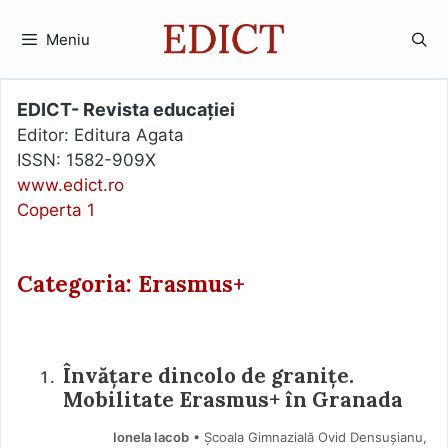
Sari
la
Meniu
conținut
EDICT- Revista educației
Editor: Editura Agata
ISSN: 1582-909X
www.edict.ro
Coperta 1
Categoria: Erasmus+
Învățare dincolo de granițe.
Mobilitate Erasmus+ în Granada
Ionela Iacob
• Școala Gimnazială Ovid Densușianu,