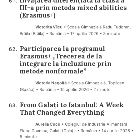
Învățarea diferențiată la clasa a
III-a prin metoda mixed abilities
(Erasmus+)
Victorița Vîlcu
• Școala Gimnazială Radu Tudoran,
Brăila (Brăila) • România
17 aprilie 2026
• 3 minute
Participarea la programul
Erasmus+ „Trecerea de la
integrare la incluziune prin
metode nonformale”
Victoria Negoiță
• Școala Gimnazială, Topliceni
(Buzău) • România
15 aprilie 2026
• 2 minute
From Galați to Istanbul: A Week
That Changed Everything
Aurelia Cucu
• Colegiul de Industrie Alimentară
Elena Doamna, Galați (Galaţi) • România
14 aprilie 2026
•
5 minute