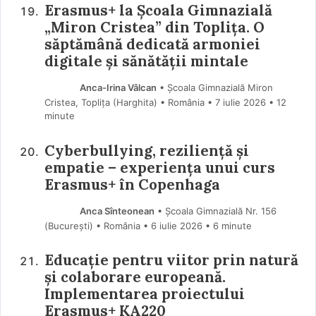
Erasmus+ la Școala Gimnazială
„Miron Cristea” din Toplița. O
săptămână dedicată armoniei
digitale și sănătății mintale
Anca-Irina Vâlcan
• Școala Gimnazială Miron
Cristea, Toplița (Harghita) • România
7 iulie 2026
• 12
minute
Cyberbullying, reziliență și
empatie – experiența unui curs
Erasmus+ în Copenhaga
Anca Sînteonean
• Școala Gimnazială Nr. 156
(Bucureşti) • România
6 iulie 2026
• 6 minute
Educație pentru viitor prin natură
și colaborare europeană.
Implementarea proiectului
Erasmus+ KA220