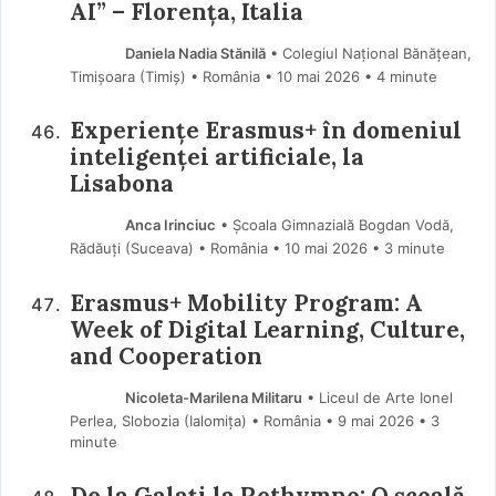
AI” – Florența, Italia
Daniela Nadia Stănilă
• Colegiul Național Bănățean,
Timișoara (Timiş) • România
10 mai 2026
• 4 minute
Experiențe Erasmus+ în domeniul
inteligenței artificiale, la
Lisabona
Anca Irinciuc
• Școala Gimnazială Bogdan Vodă,
Rădăuți (Suceava) • România
10 mai 2026
• 3 minute
Erasmus+ Mobility Program: A
Week of Digital Learning, Culture,
and Cooperation
Nicoleta-Marilena Militaru
• Liceul de Arte Ionel
Perlea, Slobozia (Ialomiţa) • România
9 mai 2026
• 3
minute
De la Galați la Rethymno: O școală