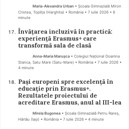
Maria-Alexandra Urban
• Școala Gimnazială Miron
Cristea, Toplița (Harghita) • România
7 iulie 2026
• 6
minute
Învățarea incluzivă în practică:
experiență Erasmus+ care
transformă sala de clasă
Anna-Maria Marușca
• Colegiul Național Doamna
Stanca, Satu Mare (Satu-Mare) • România
7 iulie 2026
•
4 minute
Pași europeni spre excelență în
educație prin Erasmus+.
Rezultatele proiectului de
acreditare Erasmus, anul al III-lea
Mirela Bugonea
• Școala Gimnazială Petru Rareș,
Hârlău (Iaşi) • România
7 iulie 2026
• 4 minute