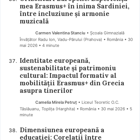
mea Erasmus+ în inima Sardiniei,
între incluziune și armonie
muzicală
Carmen Valentina Stanciu
• Școala Gimnazială
Învățător Radu Ion, Vadu-Părului (Prahova) • România
30
mai 2026
• 4 minute
Identitate europeană,
sustenabilitate și patrimoniu
cultural: Impactul formativ al
mobilității Erasmus+ din Grecia
asupra tinerilor
Camelia Mirela Petruț
• Liceul Teoretic O.C.
Tăslăuanu, Toplița (Harghita) • România
30 mai 2026
• 5
minute
Dimensiunea europeană a
educației: Corelații între