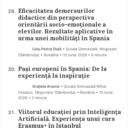
Eficacitatea demersurilor
didactice din perspectiva
orientării socio-emoționale a
elevilor. Rezultate aplicative în
urma unei mobilități în Spania
Liviu Petruț Duță
• Școala Gimnazială, Mogoșani
(Dâmboviţa) • România
10 iunie 2026
• 6 minute
Pași europeni în Spania: De la
experiență la inspirație
Grațiela Arsene
• Școala Gimnazială Mihai
Viteazul, Târgoviște (Dâmboviţa) • România
10 iunie
2026
• 3 minute
Viitorul educației prin Inteligența
Artificială. Experiența unui curs
Erasmus+ în Istanbul