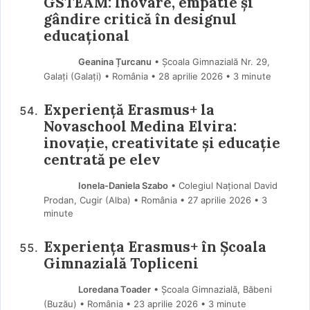
GSTEAM: Inovare, empatie și
gândire critică în designul
educațional
Geanina Țurcanu
• Școala Gimnazială Nr. 29,
Galați (Galaţi) • România
28 aprilie 2026
• 3 minute
Experiență Erasmus+ la
Novaschool Medina Elvira:
inovație, creativitate și educație
centrată pe elev
Ionela-Daniela Szabo
• Colegiul Național David
Prodan, Cugir (Alba) • România
27 aprilie 2026
• 3
minute
Experiența Erasmus+ în Școala
Gimnazială Topliceni
Loredana Toader
• Școala Gimnazială, Băbeni
(Buzău) • România
23 aprilie 2026
• 3 minute