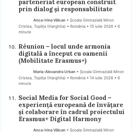
parteneriat european construit
prin dialog și responsabilitate
Anca-Irina Vâlcan
• Școala Gimnazială Miron
Cristea, Toplița (Harghita) • România
15 iulie 2026
• 6
minute
Réunion – locul unde armonia
digitală a început cu oamenii
(Mobilitate Erasmus+)
Maria-Alexandra Urban
• Școala Gimnazială Miron
Cristea, Toplița (Harghita) • România
14 iulie 2026
• 6
minute
Social Media for Social Good –
experiență europeană de învățare
și colaborare în cadrul proiectului
Erasmus+ Digital Harmony
Anca-Irina Vâlcan
• Școala Gimnazială Miron