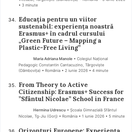
• 3 minute
Educația pentru un viitor
sustenabil: experiența noastră
Erasmus+ în cadrul cursului
„Green Future – Mapping a
Plastic-Free Living”
Maria Adriana Manole
• Colegiul Național
Pedagogic Constantin Cantacuzino, Târgoviște
(Dâmboviţa) • România
2 iunie 2026
• 4 minute
From Theory to Active
Citizenship: Erasmus+ Success for
”Sfântul Nicolae” School in France
Hermina Udrescu
• Școala Gimnazială Sfântul
Nicolae, Tg-Jiu (Gorj) • România
1 iunie 2026
• 5 minute
Orizonturi Europene: Experiența