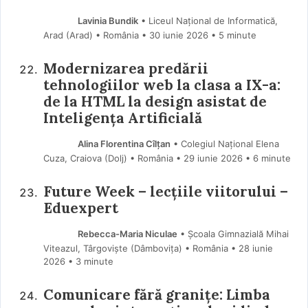
Lavinia Bundik
• Liceul Național de Informatică,
Arad (Arad) • România
30 iunie 2026
• 5 minute
Modernizarea predării
tehnologiilor web la clasa a IX-a:
de la HTML la design asistat de
Inteligența Artificială
Alina Florentina Cîlțan
• Colegiul Național Elena
Cuza, Craiova (Dolj) • România
29 iunie 2026
• 6 minute
Future Week – lecțiile viitorului –
Eduexpert
Rebecca-Maria Niculae
• Școala Gimnazială Mihai
Viteazul, Târgoviște (Dâmboviţa) • România
28 iunie
2026
• 3 minute
Comunicare fără granițe: Limba