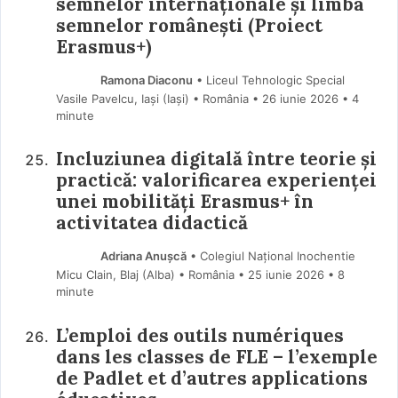
semnelor internaționale și limba
semnelor românești (Proiect
Erasmus+)
Ramona Diaconu
• Liceul Tehnologic Special
Vasile Pavelcu, Iași (Iaşi) • România
26 iunie 2026
• 4
minute
Incluziunea digitală între teorie și
practică: valorificarea experienței
unei mobilități Erasmus+ în
activitatea didactică
Adriana Anușcă
• Colegiul Național Inochentie
Micu Clain, Blaj (Alba) • România
25 iunie 2026
• 8
minute
L’emploi des outils numériques
dans les classes de FLE – l’exemple
de Padlet et d’autres applications