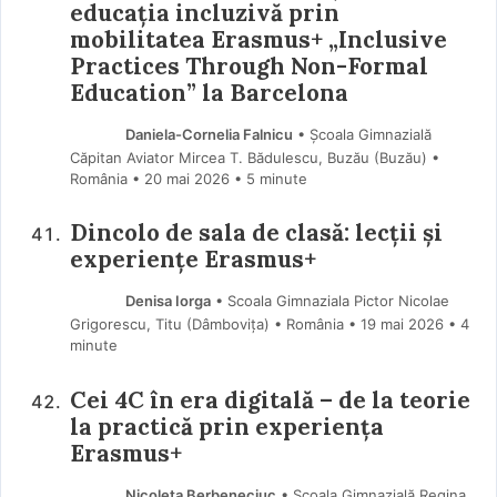
educația incluzivă prin
mobilitatea Erasmus+ „Inclusive
Practices Through Non-Formal
Education” la Barcelona
Daniela-Cornelia Falnicu
• Școala Gimnazială
Căpitan Aviator Mircea T. Bădulescu, Buzău (Buzău) •
România
20 mai 2026
• 5 minute
Dincolo de sala de clasă: lecții și
experiențe Erasmus+
Denisa Iorga
• Scoala Gimnaziala Pictor Nicolae
Grigorescu, Titu (Dâmboviţa) • România
19 mai 2026
• 4
minute
Cei 4C în era digitală – de la teorie
la practică prin experiența
Erasmus+
Nicoleta Berbeneciuc
• Școala Gimnazială Regina