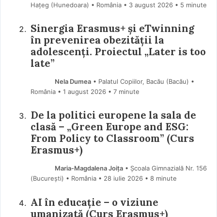
Hațeg (Hunedoara) • România
3 august 2026
• 5 minute
Sinergia Erasmus+ și eTwinning
în prevenirea obezității la
adolescenți. Proiectul „Later is too
late”
Nela Dumea
• Palatul Copiilor, Bacău (Bacău) •
România
1 august 2026
• 7 minute
De la politici europene la sala de
clasă – „Green Europe and ESG:
From Policy to Classroom” (Curs
Erasmus+)
Maria-Magdalena Joița
• Școala Gimnazială Nr. 156
(Bucureşti) • România
28 iulie 2026
• 8 minute
AI în educație – o viziune
umanizată (Curs Erasmus+)