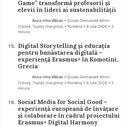
Game” transformă profesorii și
elevii în lideri ai sustenabilității
Anca-Irina Vâlcan
• Școala Gimnazială Miron
Cristea, Toplița (Harghita) • România
8 iulie 2026
• 3
minute
Digital Storytelling și educația
pentru bunăstarea digitală –
experiență Erasmus+ în Komotini,
Grecia
Anca-Irina Vâlcan
• Școala Gimnazială Miron
Cristea, Toplița (Harghita) • România
8 iulie 2026
• 5
minute
Social Media for Social Good –
experiență europeană de învățare
și colaborare în cadrul proiectului
Erasmus+ Digital Harmony