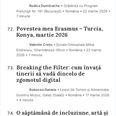
Rodica Dumitrache
• Grădinița cu Program
Prelungit Nr. 191 (Bucureşti) • România
22 martie 2026
•
7 minute
Povestea mea Erasmus – Turcia,
Konya, martie 2026
Valentin Crețu
• Școala Gimnaziala Mihai
Eminescu, Ghermănești (Ilfov) • România
22 martie
2026
• 7 minute
Breaking the Filter: cum învață
tinerii să vadă dincolo de
zgomotul digital
Bobocea Daniela
• Liceul de Turism și Alimentație
Dumitru Moțoc, Galați (Galaţi) • România
17 martie 2026
• 4 minute
O săptămână de incluziune, artă și