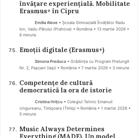
învățare experiențială. Mobilitate
Erasmus+ în Cipru
Emilia Alexe
• Școala Gimnazială Învățător Radu
Ion, Vadu-Părului (Prahova) • România
13 martie 2026
•
6 minute
Emoții digitale (Erasmus+)
Simona Preduca
• Grădinița cu Program Prelungit
Nr. 2, Pașcani (Iaşi) • România
7 martie 2026
• 3 minute
Competențe de cultură
democratică la ora de istorie
Cristina Hrițcu
• Colegiul Tehnic Emanuil
Ungureanu, Timișoara (Timiş) • România
1 martie 2026
•
5 minute
Music Always Determines
Everything (MADE). Un model