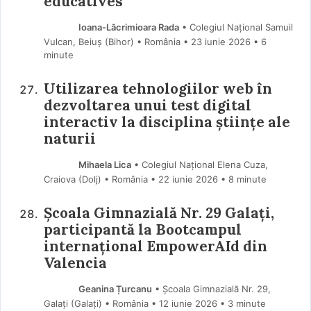
éducatives
Ioana-Lăcrimioara Rada
• Colegiul Național Samuil
Vulcan, Beiuș (Bihor) • România
23 iunie 2026
• 6
minute
Utilizarea tehnologiilor web în
dezvoltarea unui test digital
interactiv la disciplina științe ale
naturii
Mihaela Lica
• Colegiul Național Elena Cuza,
Craiova (Dolj) • România
22 iunie 2026
• 8 minute
Școala Gimnazială Nr. 29 Galați,
participantă la Bootcampul
internațional EmpowerAId din
Valencia
Geanina Țurcanu
• Școala Gimnazială Nr. 29,
Galați (Galaţi) • România
12 iunie 2026
• 3 minute