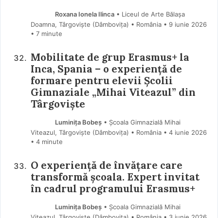
Roxana Ionela Ilinca
• Liceul de Arte Bălașa
Doamna, Târgoviște (Dâmboviţa) • România
9 iunie 2026
• 7 minute
Mobilitate de grup Erasmus+ la
Inca, Spania – o experiență de
formare pentru elevii Școlii
Gimnaziale „Mihai Viteazul” din
Târgoviște
Luminița Bobeș
• Școala Gimnazială Mihai
Viteazul, Târgoviște (Dâmboviţa) • România
4 iunie 2026
• 4 minute
O experiență de învățare care
transformă școala. Expert invitat
în cadrul programului Erasmus+
Luminița Bobeș
• Școala Gimnazială Mihai
Viteazul, Târgoviște (Dâmboviţa) • România
3 iunie 2026