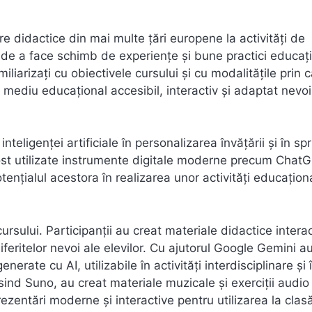
re didactice din mai multe țări europene la activități de
 de a face schimb de experiențe și bune practici educaț
miliarizați cu obiectivele cursului și cu modalitățile prin 
ui mediu educațional accesibil, interactiv și adaptat nevoi
inteligenței artificiale în personalizarea învățării și în spr
Au fost utilizate instrumente digitale moderne precum Chat
țialul acestora în realizarea unor activități educațion
cursului. Participanții au creat materiale didactice interac
feritelor nevoi ale elevilor. Cu ajutorul Google Gemini a
nerate cu AI, utilizabile în activități interdisciplinare și 
sind Suno, au creat materiale muzicale și exerciții audio 
zentări moderne și interactive pentru utilizarea la clas