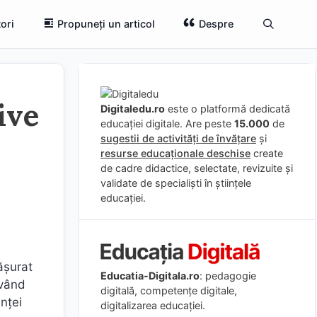
ori
Propuneți un articol
Despre
ive
Digitaledu.ro
este o platformă dedicată
educației digitale. Are peste
15.000
de
sugestii de activități de învățare
și
resurse educaționale deschise
create
de cadre didactice, selectate, revizuite și
validate de specialiști în științele
educației.
ășurat
Educatia-Digitala.ro
: pedagogie
având
digitală, competențe digitale,
nței
digitalizarea educației.