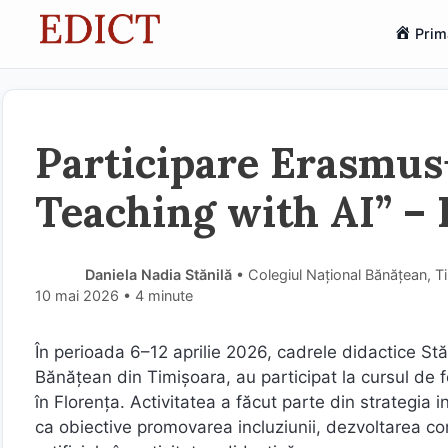
Sari
Prim
la
conținut
Participare Erasmus+
Teaching with AI” – F
Daniela Nadia Stănilă
• Colegiul Național Bănățean, T
10 mai 2026
• 4 minute
În perioada 6–12 aprilie 2026, cadrele didactice Stă
Bănățean din Timișoara, au participat la cursul de
în Florența. Activitatea a făcut parte din strategia
ca obiective promovarea incluziunii, dezvoltarea com