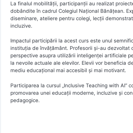
La finalul mobilității, participanții au realizat pro
dobândite în cadrul Colegiul Național Bănățean. Expe
diseminare, ateliere pentru colegi, lecții demonstr
incluzive.
Impactul participării la acest curs este unul semnifi
instituția de învățământ. Profesorii și-au dezvolta
perspective asupra utilizării inteligenței artificiale 
la nevoile actuale ale elevilor. Elevii vor beneficia
mediu educațional mai accesibil și mai motivant.
Participarea la cursul „Inclusive Teaching with AI”
promovarea unei educații moderne, incluzive și conec
pedagogice.