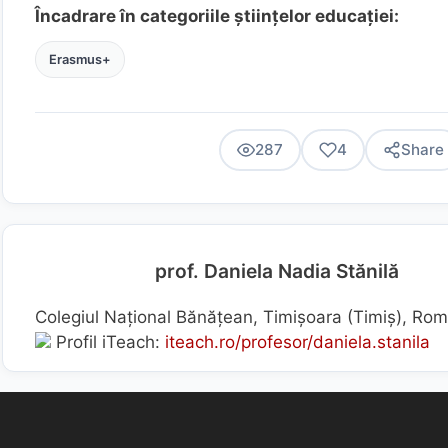
Încadrare în categoriile științelor educației:
Erasmus+
287
4
Share
prof. Daniela Nadia Stănilă
Colegiul Național Bănățean, Timișoara (Timiş), Ro
Profil iTeach:
iteach.ro/profesor/daniela.stanila