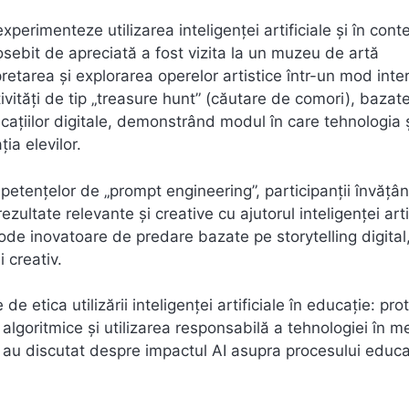
experimenteze utilizarea inteligenței artificiale și în cont
osebit de apreciată a fost vizita la un muzeu de artă
etarea și explorarea operelor artistice într-un mod inter
ivități de tip „treasure hunt” (căutare de comori), bazat
icațiilor digitale, demonstrând modul în care tehnologia 
ia elevilor.
etențelor de „prompt engineering”, participanții învățâ
zultate relevante și creative cu ajutorul inteligenței artif
tode inovatoare de predare bazate pe storytelling digital
 creativ.
 etica utilizării inteligenței artificiale în educație: pro
 algoritmice și utilizarea responsabilă a tehnologiei în m
și au discutat despre impactul AI asupra procesului educa