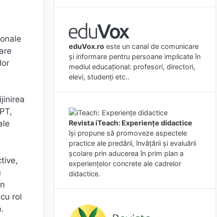
ionale
eduVox.ro
este un canal de comunicare
care
și informare pentru persoane implicate în
lor
mediul educațional: profesori, directori,
elevi, studenți etc..
ijinirea
GPT,
Revista iTeach: Experienţe didactice
ale
îşi propune să promoveze aspectele
practice ale predării, învăţării şi evaluării
şcolare prin aducerea în prim plan a
tive,
experienţelor concrete ale cadrelor
u
didactice.
în
cu rol
ă.