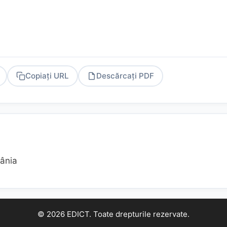
Copiați URL
Descărcați PDF
PDF
mânia
© 2026 EDICT. Toate drepturile rezervate.