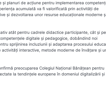
iecte și planuri de acțiune pentru implementarea competenț
riența acumulată va fi valorificată prin activități de
ative și dezvoltarea unor resurse educaționale moderne ș
cativ atât pentru cadrele didactice participante, cât și p
t competențele digitale și pedagogice, dobândind noi
pentru sprijinirea incluziunii și adaptarea procesului educa
 de activități interactive, metode moderne de învățare și u
 confirmă preocuparea Colegiul Național Bănățean pentru
tate la tendințele europene în domeniul digitalizării și 