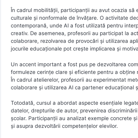
În cadrul mobilității, participanții au avut ocazia să 
culturale și nonformale de învățare. O activitate de
contemporană, unde AI a fost utilizată pentru interpr
creativ. De asemenea, profesorii au participat la act
colaborare, rezolvarea de provocări și utilizarea apl
jocurile educaționale pot crește implicarea și motivaț
Un accent important a fost pus pe dezvoltarea comp
formuleze cerințe clare și eficiente pentru a obține re
În cadrul atelierelor, profesorii au experimentat me
colaborare și utilizarea AI ca partener educațional și
Totodată, cursul a abordat aspecte esențiale legate de
datelor, drepturile de autor, prevenirea discriminării
școlar. Participanții au analizat exemple concrete 
și asupra dezvoltării competențelor elevilor.