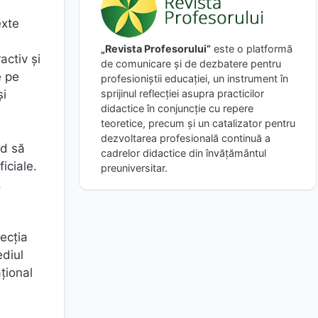
exte
„Revista Profesorului”
este o platformă
activ și
de comunicare și de dezbatere pentru
e pe
profesioniștii educației, un instrument în
sprijinul reflecției asupra practicilor
și
didactice în conjuncție cu repere
teoretice, precum și un catalizator pentru
dezvoltarea profesională continuă a
nd să
cadrelor didactice din învățământul
iciale.
preuniversitar.
,
tecția
ediul
țional