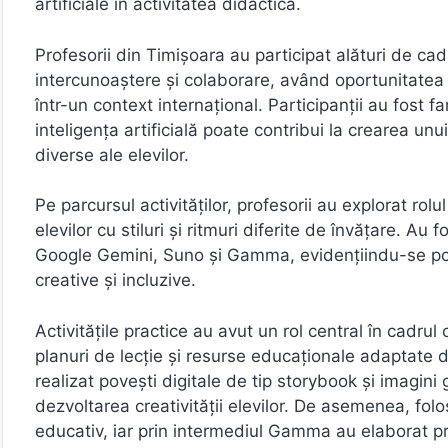
artificiale în activitatea didactică.
Profesorii din Timișoara au participat alături de cad
intercunoaștere și colaborare, având oportunitatea
într-un context internațional. Participanții au fost fa
inteligența artificială poate contribui la crearea un
diverse ale elevilor.
Pe parcursul activităților, profesorii au explorat rolul 
elevilor cu stiluri și ritmuri diferite de învățare. 
Google Gemini, Suno și Gamma, evidențiindu-se poten
creative și incluzive.
Activitățile practice au avut un rol central în cadrul 
planuri de lecție și resurse educaționale adaptate di
realizat povești digitale de tip storybook și imagini ge
dezvoltarea creativității elevilor. De asemenea, folo
educativ, iar prin intermediul Gamma au elaborat pre