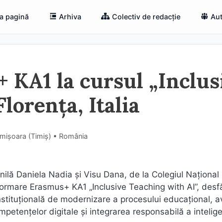
a pagină
Arhiva
Colectiv de redacție
Aut
 KA1 la cursul „Inclus
lorența, Italia
imișoara (Timiş) • România
nilă Daniela Nadia și Visu Dana, de la Colegiul Național
 formare Erasmus+ KA1 „Inclusive Teaching with AI”, desf
 instituțională de modernizare a procesului educațional, 
petențelor digitale și integrarea responsabilă a intelige