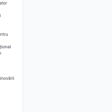
elor
i
entru
țional
n
inovării