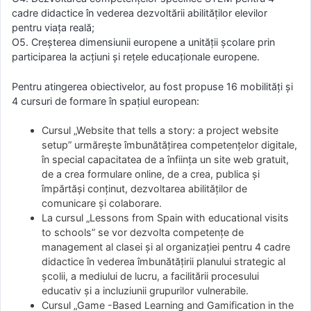
cadre didactice în vederea dezvoltării abilităților elevilor
pentru viața reală;
O5. Creșterea dimensiunii europene a unității școlare prin
participarea la acțiuni și rețele educaționale europene.
Pentru atingerea obiectivelor, au fost propuse 16 mobilități și
4 cursuri de formare în spațiul european:
Cursul „Website that tells a story: a project website
setup” urmărește îmbunătățirea competențelor digitale,
în special capacitatea de a înființa un site web gratuit,
de a crea formulare online, de a crea, publica și
împărtăși conținut, dezvoltarea abilităților de
comunicare și colaborare.
La cursul „Lessons from Spain with educational visits
to schools” se vor dezvolta competențe de
management al clasei și al organizației pentru 4 cadre
didactice în vederea îmbunătățirii planului strategic al
școlii, a mediului de lucru, a facilitării procesului
educativ și a incluziunii grupurilor vulnerabile.
Cursul „Game -Based Learning and Gamification in the