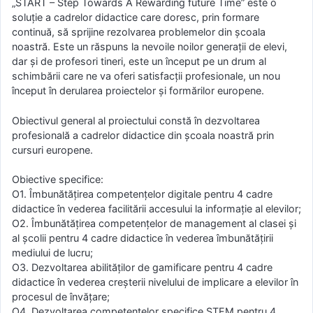
„START – Step Towards A Rewarding future Time” este o
soluție a cadrelor didactice care doresc, prin formare
continuă, să sprijine rezolvarea problemelor din școala
noastră. Este un răspuns la nevoile noilor generații de elevi,
dar și de profesori tineri, este un început pe un drum al
schimbării care ne va oferi satisfacții profesionale, un nou
început în derularea proiectelor și formărilor europene.
Obiectivul general al proiectului constă în dezvoltarea
profesională a cadrelor didactice din școala noastră prin
cursuri europene.
Obiective specifice:
O1. Îmbunătățirea competențelor digitale pentru 4 cadre
didactice în vederea facilitării accesului la informație al elevilor;
O2. Îmbunătățirea competențelor de management al clasei și
al școlii pentru 4 cadre didactice în vederea îmbunătățirii
mediului de lucru;
O3. Dezvoltarea abilităților de gamificare pentru 4 cadre
didactice în vederea creșterii nivelului de implicare a elevilor în
procesul de învățare;
O4. Dezvoltarea competențelor specifice STEM pentru 4