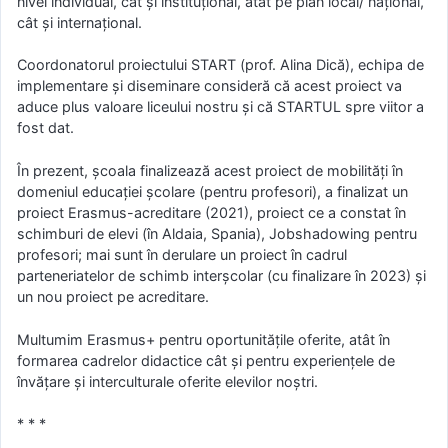
nivel individual, cât și instituțional, atât pe plan local/ național,
cât și internațional.
Coordonatorul proiectului START (prof. Alina Dică), echipa de
implementare și diseminare consideră că acest proiect va
aduce plus valoare liceului nostru și că STARTUL spre viitor a
fost dat.
În prezent, școala finalizează acest proiect de mobilități în
domeniul educației școlare (pentru profesori), a finalizat un
proiect Erasmus-acreditare (2021), proiect ce a constat în
schimburi de elevi (în Aldaia, Spania), Jobshadowing pentru
profesori; mai sunt în derulare un proiect în cadrul
parteneriatelor de schimb interșcolar (cu finalizare în 2023) și
un nou proiect pe acreditare.
Multumim Erasmus+ pentru oportunitățile oferite, atât în
formarea cadrelor didactice cât și pentru experiențele de
învățare și interculturale oferite elevilor noștri.
* * *