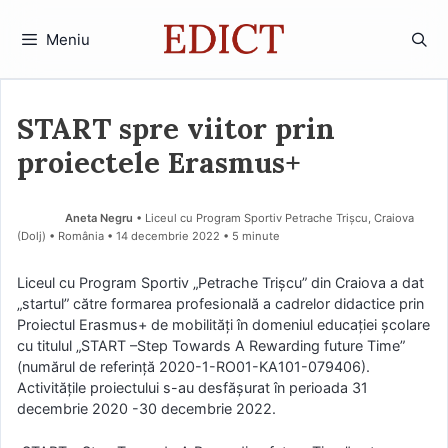
Sari
la
Meniu
conținut
START spre viitor prin
proiectele Erasmus+
Aneta Negru
• Liceul cu Program Sportiv Petrache Trișcu, Craiova
(Dolj) • România
14 decembrie 2022
• 5 minute
Liceul cu Program Sportiv „Petrache Trișcu” din Craiova a dat
„startul” către formarea profesională a cadrelor didactice prin
Proiectul Erasmus+ de mobilități în domeniul educației școlare
cu titulul „START –Step Towards A Rewarding future Time”
(numărul de referință 2020-1-RO01-KA101-079406).
Activitățile proiectului s-au desfășurat în perioada 31
decembrie 2020 -30 decembrie 2022.