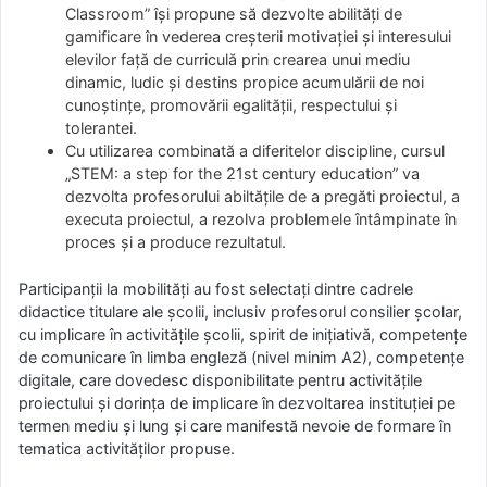
Classroom” își propune să dezvolte abilități de
gamificare în vederea creșterii motivației și interesului
elevilor față de curriculă prin crearea unui mediu
dinamic, ludic și destins propice acumulării de noi
cunoștințe, promovării egalității, respectului și
tolerantei.
Cu utilizarea combinată a diferitelor discipline, cursul
„STEM: a step for the 21st century education” va
dezvolta profesorului abiltățile de a pregăti proiectul, a
executa proiectul, a rezolva problemele întâmpinate în
proces și a produce rezultatul.
Participanții la mobilități au fost selectați dintre cadrele
didactice titulare ale școlii, inclusiv profesorul consilier școlar,
cu implicare în activitățile școlii, spirit de inițiativă, competențe
de comunicare în limba engleză (nivel minim A2), competențe
digitale, care dovedesc disponibilitate pentru activitățile
proiectului și dorința de implicare în dezvoltarea instituției pe
termen mediu și lung și care manifestă nevoie de formare în
tematica activităților propuse.