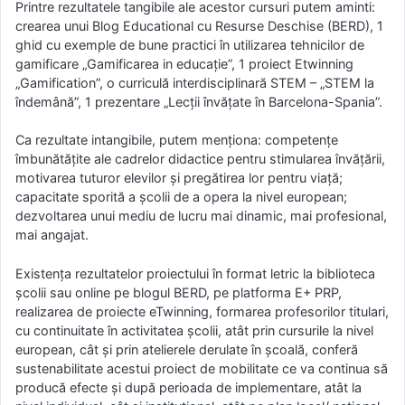
Printre rezultatele tangibile ale acestor cursuri putem aminti:
crearea unui Blog Educational cu Resurse Deschise (BERD), 1
ghid cu exemple de bune practici în utilizarea tehnicilor de
gamificare „Gamificarea in educație”, 1 proiect Etwinning
„Gamification”, o curriculă interdisciplinară STEM – „STEM la
îndemână”, 1 prezentare „Lecții învățate în Barcelona-Spania”.
Ca rezultate intangibile, putem menționa: competențe
îmbunătățite ale cadrelor didactice pentru stimularea învățării,
motivarea tuturor elevilor și pregătirea lor pentru viață;
capacitate sporită a școlii de a opera la nivel european;
dezvoltarea unui mediu de lucru mai dinamic, mai profesional,
mai angajat.
Existența rezultatelor proiectului în format letric la biblioteca
școlii sau online pe blogul BERD, pe platforma E+ PRP,
realizarea de proiecte eTwinning, formarea profesorilor titulari,
cu continuitate în activitatea școlii, atât prin cursurile la nivel
european, cât și prin atelierele derulate în școală, conferă
sustenabilitate acestui proiect de mobilitate ce va continua să
producă efecte și după perioada de implementare, atât la