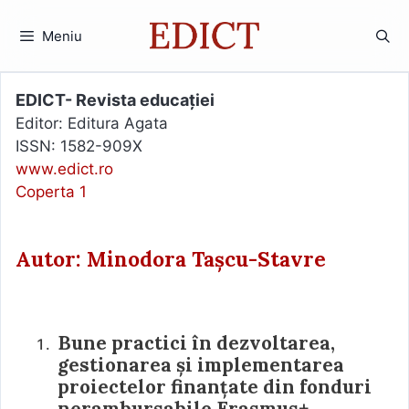
Sari
la
Meniu
conținut
EDICT- Revista educației
Editor: Editura Agata
ISSN: 1582-909X
www.edict.ro
Coperta 1
Autor: Minodora Tașcu-Stavre
Bune practici în dezvoltarea,
gestionarea și implementarea
proiectelor finanțate din fonduri
nerambursabile Erasmus+