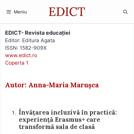
Sari
la
Meniu
conținut
EDICT- Revista educației
Editor: Editura Agata
ISSN: 1582-909X
www.edict.ro
Coperta 1
Autor: Anna-Maria Marușca
Învățarea incluzivă în practică:
experiență Erasmus+ care
transformă sala de clasă