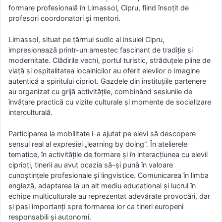
formare profesională în Limassol, Cipru, fiind însoțit de
profesori coordonatori și mentori.
Limassol, situat pe țărmul sudic al insulei Cipru,
impresionează printr-un amestec fascinant de tradiție și
modernitate. Clădirile vechi, portul turistic, străduțele pline de
viață și ospitalitatea localnicilor au oferit elevilor o imagine
autentică a spiritului cipriot. Gazdele din instituțiile partenere
au organizat cu grijă activitățile, combinând sesiunile de
învățare practică cu vizite culturale și momente de socializare
interculturală.
Participarea la mobilitate i-a ajutat pe elevi să descopere
sensul real al expresiei „learning by doing”. În atelierele
tematice, în activitățile de formare și în interacțiunea cu elevii
ciprioți, tinerii au avut ocazia să-și pună în valoare
cunoștințele profesionale și lingvistice. Comunicarea în limba
engleză, adaptarea la un alt mediu educațional și lucrul în
echipe multiculturale au reprezentat adevărate provocări, dar
și pași importanți spre formarea lor ca tineri europeni
responsabili și autonomi.