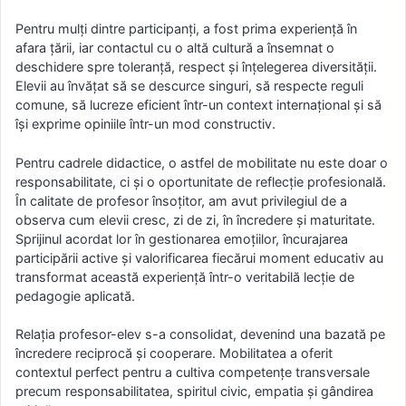
Pentru mulți dintre participanți, a fost prima experiență în
afara țării, iar contactul cu o altă cultură a însemnat o
deschidere spre toleranță, respect și înțelegerea diversității.
Elevii au învățat să se descurce singuri, să respecte reguli
comune, să lucreze eficient într-un context internațional și să
își exprime opiniile într-un mod constructiv.
Pentru cadrele didactice, o astfel de mobilitate nu este doar o
responsabilitate, ci și o oportunitate de reflecție profesională.
În calitate de profesor însoțitor, am avut privilegiul de a
observa cum elevii cresc, zi de zi, în încredere și maturitate.
Sprijinul acordat lor în gestionarea emoțiilor, încurajarea
participării active și valorificarea fiecărui moment educativ au
transformat această experiență într-o veritabilă lecție de
pedagogie aplicată.
Relația profesor-elev s-a consolidat, devenind una bazată pe
încredere reciprocă și cooperare. Mobilitatea a oferit
contextul perfect pentru a cultiva competențe transversale
precum responsabilitatea, spiritul civic, empatia și gândirea