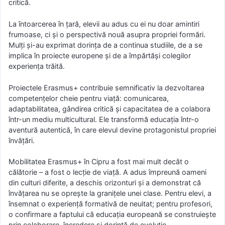
critică.
La întoarcerea în țară, elevii au adus cu ei nu doar amintiri
frumoase, ci și o perspectivă nouă asupra propriei formări.
Mulți și-au exprimat dorința de a continua studiile, de a se
implica în proiecte europene și de a împărtăși colegilor
experiența trăită.
Proiectele Erasmus+ contribuie semnificativ la dezvoltarea
competențelor cheie pentru viață: comunicarea,
adaptabilitatea, gândirea critică și capacitatea de a colabora
într-un mediu multicultural. Ele transformă educația într-o
aventură autentică, în care elevul devine protagonistul propriei
învățări.
Mobilitatea Erasmus+ în Cipru a fost mai mult decât o
călătorie – a fost o lecție de viață. A adus împreună oameni
din culturi diferite, a deschis orizonturi și a demonstrat că
învățarea nu se oprește la granițele unei clase. Pentru elevi, a
însemnat o experiență formativă de neuitat; pentru profesori,
o confirmare a faptului că educația europeană se construiește
prin colaborare, încredere și dorință de evoluție.