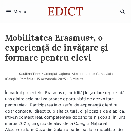
Sari
la
Meniu
conținut
Mobilitatea Erasmus+, o
experiență de învățare și
formare pentru elevi
Cătălina Tirim
• Colegiul Național Alexandru Ioan Cuza, Galați
(Galaţi) • România
15 octombrie 2025
• 3 minute
În cadrul proiectelor Erasmus+, mobilitățile școlare reprezintă
una dintre cele mai valoroase oportunități de dezvoltare
pentru elevi. Participarea la o astfel de experiență oferă nu
doar contactul direct cu o altă cultură, ci și ocazia de a aplica,
într-un context real, competențele dobândite în școală. În luna
martie 2025, un grup de elevi de la Colegiul Național
Alexandru Ioan Cuza din Galați a participat la o mobilitate de