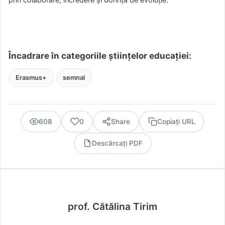
Încadrare în categoriile științelor educației:
Erasmus+
semnal
608
0
Share
Copiați URL
Descărcați PDF
PDF
prof. Cătălina Tirim