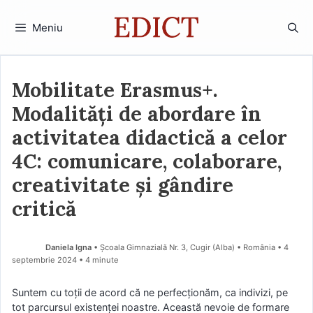
Sari
la
Meniu
conținut
Mobilitate Erasmus+.
Modalități de abordare în
activitatea didactică a celor
4C: comunicare, colaborare,
creativitate și gândire
critică
Daniela Igna
• Școala Gimnazială Nr. 3, Cugir (Alba) • România
4
septembrie 2024
• 4 minute
Suntem cu toții de acord că ne perfecționăm, ca indivizi, pe
tot parcursul existenței noastre. Această nevoie de formare