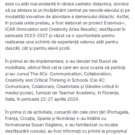
este cu atât mai evidentă în rândul cadrelor didactice, dornice
să se alinieze la un învățământ centrat pe nevoile elevului și pe
modalități inovative de abordare a demersului didactic. Astfel,
în școala unde predau, a fost elaborat un proiect Erasmus+,
ICAR (Innovation and Creativity Arise Results), desfășurat în
perioada 2023-2027 și văzut ca o oportunitate pentru
realizarea unui schimb de experiență valoros atât pentru
dascăli, cât și pentru elevii școlii.
În primul an de implementare, s-au derulat trei fluxuri de
mobilitate, ultimul fiind cel la care am avut ocazia să particip
și eu: cursul The 4Cs: Communication, Collaboration,
Creativity and Critical Thinking in Schools (Cei 4C:
Comunicare, Colaborare, Creativitate și Gândire critică în
mediul școlar), furnizat de Teacher Academy, în Florența,
Italia, în perioada 22-27 aprilie 2024.
În prima zi de activitate, cursanții din cele cinci țări (Portugalia,
Franța, Croația, Spania și România) s-au întâlnit cu
formatoarea Susan Gagliano, s-au familiarizat cu locația
desfășurării cursului, au fost informați cu privire la programul