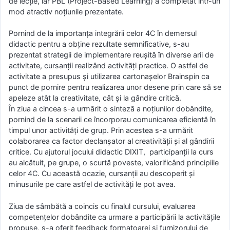
de lecție, iar PBL (Project-Based Learning) a completat într-un
mod atractiv noțiunile prezentate.
Pornind de la importanța integrării celor 4C în demersul
didactic pentru a obține rezultate semnificative, s-au
prezentat strategii de implementare reușită în diverse arii de
activitate, cursanții realizând activități practice. O astfel de
activitate a presupus și utilizarea cartonașelor Brainspin ca
punct de pornire pentru realizarea unor desene prin care să se
apeleze atât la creativitate, cât și la gândire critică.
În ziua a cincea s-a urmărit o sinteză a noțiunilor dobândite,
pornind de la scenarii ce încorporau comunicarea eficientă în
timpul unor activități de grup. Prin acestea s-a urmărit
colaborarea ca factor declanșator al creativității și al gândirii
critice. Cu ajutorul jocului didactic DIXIT, participanții la curs
au alcătuit, pe grupe, o scurtă poveste, valorificând principiile
celor 4C. Cu această ocazie, cursanții au descoperit și
minusurile pe care astfel de activități le pot avea.
Ziua de sâmbătă a coincis cu finalul cursului, evaluarea
competențelor dobândite ca urmare a participării la activitățile
propuse, s-a oferit feedback formatoarei și furnizorului de