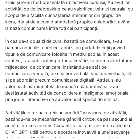
zilnic și le-au fost prezentate obiectivele cursului, Au avut loc
activități de tip icebreaking ce au valorificat tehnici teatrale, cu
scopul de a facilita cunoașterea membrilor din grupul de
lucru, dar și de a crea o atmosferă propice colaborării, având
la bază comunicarea între toți cei participanți.
În cea de-a doua zi de curs, bazată pe comunicare, s-au
parcurs noțiunile teoretice, apoi s-au purtat discuții privind
tipurile de comunicare folosite în mediul școlar. În acest
context, s-a subliniat importanța creării și a promovării tuturor
mijloacelor de comunicare, insistându-se atât pe
comunicarea verbală, pe cea nonverbală, sau paraverbală, cât
și pe abordări precum comunicarea digitală. Astfel, s-au
valorificat instrumentele de muncă colaborativă și s-au
desfășurat activități de consolidare a inteligenței emoționale
prin jocuri interactive ce au valorificat spiritul de echipă.
Activitățile din ziua a treia au urmărit încurajarea creativității,
bazându-ne pe mecanismele gândirii critice, ca pas secund al
oricărui proces creativ. Cursanții s-au familiarizat cu aplicația
CHAT GPT, utilă pentru o abordare inovativă a unei secvențe