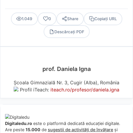
1.049
0
Share
Copiați URL
Descărcați PDF
PDF
prof. Daniela Igna
Școala Gimnazială Nr. 3, Cugir (Alba), România
Profil iTeach:
iteach.ro/profesor/daniela.igna
Digitaledu.ro
este o platformă dedicată educației digitale.
Are peste
15.000
de
sugestii de activități de învățare
și