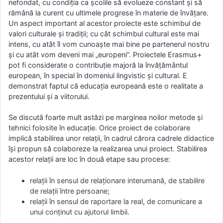
nefondat, cu condiţia ca şcolile să evolueze constant şi să
rămână la curent cu ultimele progrese în materie de învăţare.
Un aspect important al acestor proiecte este schimbul de
valori culturale şi tradiţii; cu cât schimbul cultural este mai
intens, cu atât îl vom cunoaşte mai bine pe partenerul nostru
şi cu atât vom deveni mai „europeni”. Proiectele Erasmus+
pot fi considerate o contribuţie majoră la învăţământul
european, în special în domeniul lingvistic şi cultural. E
demonstrat faptul că educaţia europeană este o realitate a
prezentului şi a viitorului.
Se discută foarte mult astăzi pe marginea noilor metode şi
tehnici folosite în educaţie. Orice proiect de colaborare
implică stabilirea unor relaţii, în cadrul cărora cadrele didactice
îşi propun să colaboreze la realizarea unui proiect. Stabilirea
acestor relaţii are loc în două etape sau procese:
relaţii în sensul de relaţionare interumană, de stabilire
de relaţii între persoane;
relaţii în sensul de raportare la real, de comunicare a
unui conţinut cu ajutorul limbii.