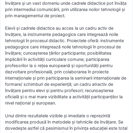
învăţare şi un vast domeniu unde cadrele didactice pot învăţa
prin intermediul comunicării, prin utilizarea noilor tehnologii şi
prin managementul de proiect.
Elevii şi cadrele didactice au acces la un cadru activ de
învăţare, la instrumente pedagogice care integrează noile
tehnologii în procesul didactic. Proiectele oferă: instrumente
pedagogice care integrează noile tehnologii în procesul de
învăţare; cunoaşterea ţărilor participante; posibilitatea
implicării în activităţi curriculare comune; participarea
profesorilor la o reţea europeană şi oportunităţi pentru
dezvoltare profesională, prin colaborarea în proiecte
internaţionale şi prin participarea la seminarii internaţionale de
formare/ schimburi de experienţă; un cadru atractiv de
învăţare pentru elevi şi pentru profesori; recunoaşterea
oficială şi o mai mare vizibilitate a activităţii participanţilor la
nivel naţional şi european.
Unul dintre rezultatele vizibile şi imediate o reprezintă
modificarea produsă în metodele şi tehnicile de învăţare. Se
dovedeşte astfel că pesimismul în privinţa educaţiei este total