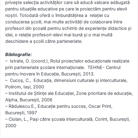
priveşte selecţia activităţilor care să aducă valoare adăugată
pentru situaţiile educative pe care le proiectăm pentru elevii
noştri. Totodată oferă o îmbunătăţirea a relaţiei cu
conducerea şcolii, mai multe activităţi de colaborare între
profesori din şcoală pentru schimb de experienţe didactice şi
idei, o relaţie profesori-elevi mai bună şi o mai multă
deschidere a şcolii către parteneriate.
Bibliografie:
– Istrate, O. (coord.), Rolul proiectelor educaționale realizate
prin parteneriate școlare internaționale. TEHNE- Centrul
pentru Inovare în Educație, București, 2013.
– Cucoș, C., Educaţia, dimensiuni culturale şi interculturale,
Polirom, Iași, 2000
– Institutul de Științe ale Educației, Zone prioritare de educație,
Alpha, București, 2006
– Rădulescu E., Educație pentru succes, Oscar Print,
București, 1997
– Ciolan, L., Pași către școala interculturală, Corint, București,
2000