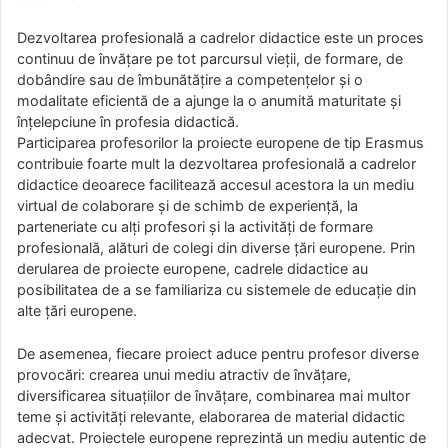
Dezvoltarea profesională a cadrelor didactice este un proces
continuu de învăţare pe tot parcursul vieţii, de formare, de
dobândire sau de îmbunătăţire a competenţelor şi o
modalitate eficientă de a ajunge la o anumită maturitate şi
înţelepciune în profesia didactică.
Participarea profesorilor la proiecte europene de tip Erasmus
contribuie foarte mult la dezvoltarea profesională a cadrelor
didactice deoarece facilitează accesul acestora la un mediu
virtual de colaborare şi de schimb de experienţă, la
parteneriate cu alţi profesori şi la activităţi de formare
profesională, alături de colegi din diverse ţări europene. Prin
derularea de proiecte europene, cadrele didactice au
posibilitatea de a se familiariza cu sistemele de educaţie din
alte ţări europene.
De asemenea, fiecare proiect aduce pentru profesor diverse
provocări: crearea unui mediu atractiv de învăţare,
diversificarea situaţiilor de învăţare, combinarea mai multor
teme şi activităţi relevante, elaborarea de material didactic
adecvat. Proiectele europene reprezintă un mediu autentic de