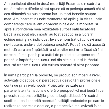
Am participat direct în două mobilități Erasmus din cadrul a
două proiecte diferite și pot spune că experiența umană cât și
cea didactică au pus aprenta într-un mod benefic asupra
mea. Am încercat în unele momente să aplic și la clasă unele
competențe care le-am dobândit în cele două mobilități și
spre surprinderea mea rezultatele au fost satisfăcătoare.
Dacă la început elevii noștri au fost sceptici în a lucra în
echipe mici, și nu individual, le-a demonstrat că „unde-i unul
nu-i putere, unde-s doi puterea crește!”. Pot să zic că această
metodă care am împărtășit-o și elevilor mei m-a făcut să îmi
doresc să mai particip la astfel de proiecte europene ca să
pot să le împărtășesc lucruri noi din alte culturi și la rândul
meu să transmit lucruri din cultura noastră și altor popoare.
În urma participării la proiecte, se produc schimbări la nivelul
activităţii didactice, din perspectiva dezvoltării profesionale
continue şi la nivelul şcolii. Proiectele realizate prin
parteneriate internaţionale oferă o perspectivă mai bună în ce
priveşte responsabilităţile şi contribuţia didactică în cadrul
şcolii, o atenţie sporită acordată calităţii proiectelor pe care le
realizează cadrele didactice, o perspectivă mai avizată în ce