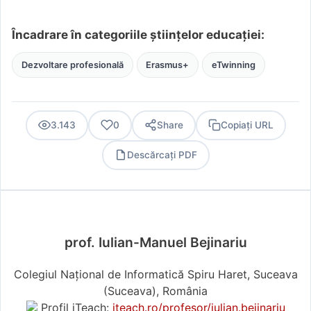
Încadrare în categoriile științelor educației:
Dezvoltare profesională
Erasmus+
eTwinning
3.143
0
Share
Copiați URL
Descărcați PDF
PDF
prof. Iulian-Manuel Bejinariu
Colegiul Național de Informatică Spiru Haret, Suceava
(Suceava), România
Profil iTeach:
iteach.ro/profesor/iulian.bejinariu