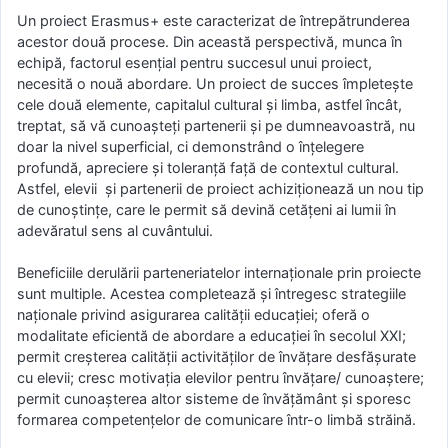
Un proiect Erasmus+ este caracterizat de întrepătrunderea
acestor două procese. Din această perspectivă, munca în
echipă, factorul esenţial pentru succesul unui proiect,
necesită o nouă abordare. Un proiect de succes împleteşte
cele două elemente, capitalul cultural şi limba, astfel încât,
treptat, să vă cunoaşteţi partenerii şi pe dumneavoastră, nu
doar la nivel superficial, ci demonstrând o înţelegere
profundă, apreciere şi toleranţă faţă de contextul cultural.
Astfel, elevii şi partenerii de proiect achiziţionează un nou tip
de cunoştinţe, care le permit să devină cetăţeni ai lumii în
adevăratul sens al cuvântului.
Beneficiile derulării parteneriatelor internaţionale prin proiecte
sunt multiple. Acestea completează şi întregesc strategiile
naţionale privind asigurarea calităţii educaţiei; oferă o
modalitate eficientă de abordare a educaţiei în secolul XXI;
permit creşterea calităţii activităţilor de învăţare desfăşurate
cu elevii; cresc motivaţia elevilor pentru învăţare/ cunoaştere;
permit cunoaşterea altor sisteme de învăţământ şi sporesc
formarea competenţelor de comunicare într-o limbă străină.