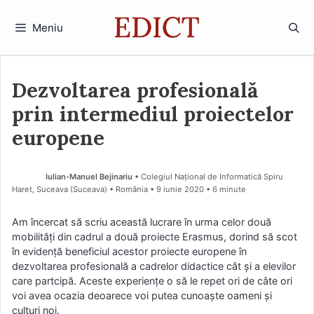
Sari
la
Meniu
conținut
Dezvoltarea profesională
prin intermediul proiectelor
europene
Iulian-Manuel Bejinariu
• Colegiul Național de Informatică Spiru
Haret, Suceava (Suceava) • România
9 iunie 2020
• 6 minute
Am încercat să scriu această lucrare în urma celor două
mobilități din cadrul a două proiecte Erasmus, dorind să scot
în evidență beneficiul acestor proiecte europene în
dezvoltarea profesională a cadrelor didactice cât și a elevilor
care partcipă. Aceste experiențe o să le repet ori de câte ori
voi avea ocazia deoarece voi putea cunoaște oameni și
culturi noi.