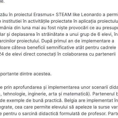
le.
uzău în proiectul Erasmus+ STEAM like Leonardo a perm
titutiei în activitățile proiectate în aplicația proiectulu
omânia din luna mai au fost nişte provocări ce au presup
dar şi deplasarea în străinătate a unui grup de 6 elevi, î
arcinilor proiectului. După primul an de implementare a
aloare câteva beneficii semnificative atât pentru cadrele
24 de elevi direct conectați în colaborarea cu partenerii
mportante dintre acestea.
tice prin aprofundarea şi implementarea unor scenarii did
, tehnologie, inginerie, arta şi matematică). Partenerul 
a de exemple de bună practică. Belgia are implementat în
egrate, cea care permite elevului să apeleze la surse var
e pentru o sarcină didactică formulată de profesor. Part