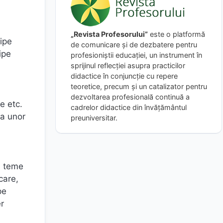
i
„Revista Profesorului”
este o platformă
hipe
de comunicare și de dezbatere pentru
ipe
profesioniștii educației, un instrument în
sprijinul reflecției asupra practicilor
didactice în conjuncție cu repere
teoretice, precum și un catalizator pentru
dezvoltarea profesională continuă a
e etc.
cadrelor didactice din învățământul
ea unor
preuniversitar.
pe teme
care,
pe
er