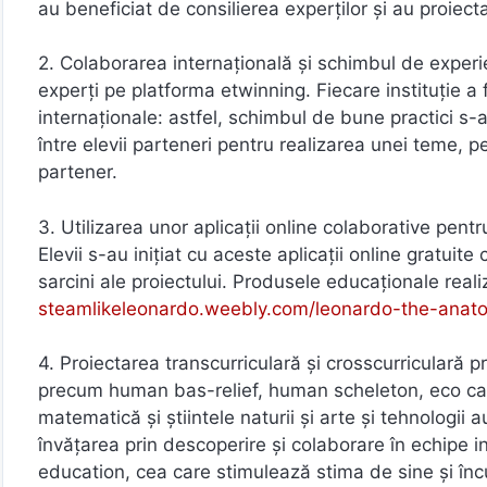
au beneficiat de consilierea experților şi au proiect
2. Colaborarea internațională şi schimbul de experi
experți pe platforma etwinning. Fiecare instituție 
internaționale: astfel, schimbul de bune practici s-
între elevii parteneri pentru realizarea unei teme,
partener.
3. Utilizarea unor aplicații online colaborative pentr
Elevii s-au inițiat cu aceste aplicații online gratuit
sarcini ale proiectului. Produsele educaționale realiz
steamlikeleonardo.weebly.com/leonardo-the-anato
4. Proiectarea transcurriculară şi crosscurriculară p
precum human bas-relief, human scheleton, eco cars,
matematică şi ştiintele naturii şi arte şi tehnologii
învățarea prin descoperire şi colaborare în echipe 
education, cea care stimulează stima de sine şi încu