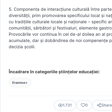
5. Componenta de interacțiune culturală între parte
diversității, prim promovarea specificului local şi na
cu tradițiile culturale locale şi naționale – specific
comunității, sărbători şi festivaluri, elemente gastr
Provocările vor continua în cel de-al doilea an al pro
acumulate, dar şi dobândirea de noi compenențe pe c
decizia şcolii.
Încadrare în categoriile științelor educației:
Erasmus+
1.731
0
Share