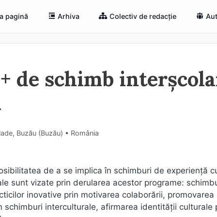
a pagină
Arhiva
Colectiv de redacție
Aut
 de schimb interşcola
i
lade, Buzău (Buzău) • România
sibilitatea de a se implica în schimburi de experiență c
rale sunt vizate prin derularea acestor programe: schimb
cticilor inovative prin motivarea colaborării, promovarea
in schimburi interculturale, afirmarea identității culturale 