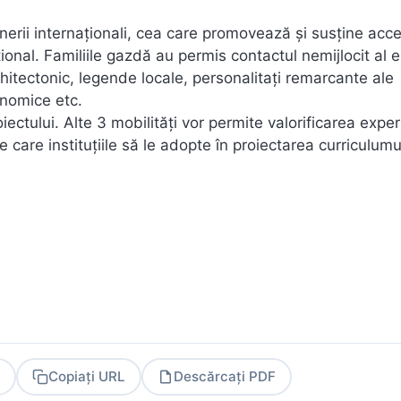
nerii internaționali, cea care promovează şi susține acc
țional. Familiile gazdă au permis contactul nemijlocit al e
 arhitectonic, legende locale, personalitați remarcante ale
onomice etc.
iectului. Alte 3 mobilități vor permite valorificarea exper
are instituțiile să le adopte în proiectarea curriculumul
Copiați URL
Descărcați PDF
PDF