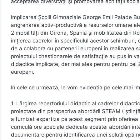
acceptarea diversității şi promovarea echității socia
Implicarea Şcolii Gimnaziale George Emil Palade B
angrenarea activ-productivă a resurselor umane ale ins
2 mobilități din Girona, Spania şi mobilitatea din R
inițierea cadrelor în specificulul acestor schimburi, 
de a colabora cu partenerii europeni în realizarea s
proiectului chestionarele de satisfacție au pus în v
didactice implicate, dar mai ales pentru pentru cei 
europeni.
In cele ce urmează, le vom evidenția pe cele mai i
1. Lărgirea repertoriului didactic al cadrelor didac
proiectate din perspecriva abordării STEAM ( ştiință
a furnizat expertiza pe acest segment prin oferire
curriculă ore speciale dedicate acestei abordări int
documentare pentru identificarea unei soluții optim