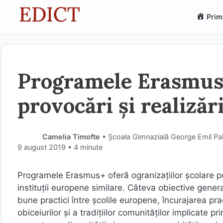
Sari
Prim
la
conținut
Programele Erasmus+
provocări şi realizăr
Camelia Timofte
• Școala Gimnazială George Emil Pa
9 august 2019
• 4 minute
Programele Erasmus+ oferă ogranizațiilor şcolare po
instituții europene similare. Câteva obiective gene
bune practici între şcolile europene, încurajarea pra
obiceiurilor şi a tradițiilor comunităților implicate pr