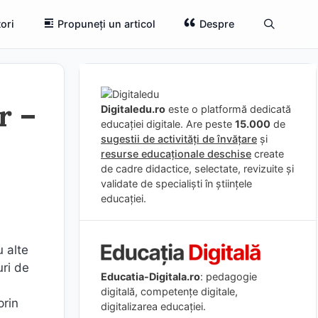
ori
Propuneți un articol
Despre
r –
Digitaledu.ro
este o platformă dedicată
educației digitale. Are peste
15.000
de
sugestii de activități de învățare
și
resurse educaționale deschise
create
de cadre didactice, selectate, revizuite și
validate de specialiști în științele
educației.
u alte
uri de
Educatia-Digitala.ro
: pedagogie
digitală, competențe digitale,
prin
digitalizarea educației.