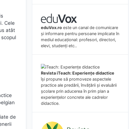
is
i. Cele
eduVox.ro
este un canal de comunicare
us atât
și informare pentru persoane implicate în
n scopul
mediul educațional: profesori, directori,
elevi, studenți etc..
Revista iTeach: Experienţe didactice
îşi propune să promoveze aspectele
practice ale predării, învăţării şi evaluării
şcolare prin aducerea în prim plan a
actice
experienţelor concrete ale cadrelor
belgian
didactice.
iate de
enerii