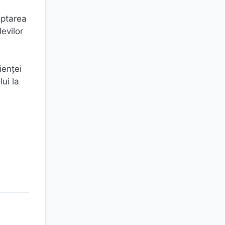
eptarea
levilor
ienței
ui la