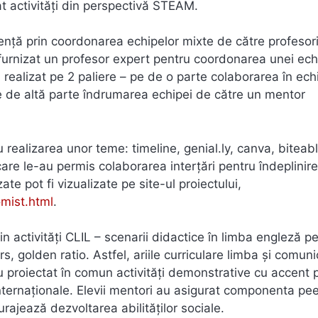
at activități din perspectivă STEAM.
ență prin coordonarea echipelor mixte de către profesor
a furnizat un profesor expert pentru coordonarea unei ec
a realizat pe 2 paliere – pe de o parte colaborarea în ech
 pe de altă parte îndrumarea echipei de către un mentor
u realizarea unor teme: timeline, genial.ly, canva, biteabl
e care le-au permis colaborarea interțări pentru îndeplinir
ate pot fi vizualizate pe site-ul proiectului,
mist.html
.
rin activități CLIL – scenarii didactice în limba engleză 
 golden ratio. Astfel, ariile curriculare limba şi comuni
 au proiectat în comun activități demonstrative cu accent 
internaționale. Elevii mentori au asigurat componenta pe
rajează dezvoltarea abilităților sociale.