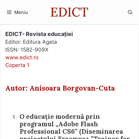
Sari
la
Meniu
conținut
EDICT- Revista educației
Editor: Editura Agata
ISSN: 1582-909X
www.edict.ro
Coperta 1
Autor: Anisoara Borgovan-Cuta
O educație modernă prin
programul „Adobe Flash
Professional CS6” (Diseminarea
proiectului Erasmus+ ”Trainer for