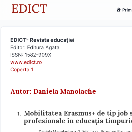
Sari
Prim
la
conținut
EDICT- Revista educației
Editor: Editura Agata
ISSN: 1582-909X
www.edict.ro
Coperta 1
Autor: Daniela Manolache
Mobilitatea Erasmus+ de tip job 
profesionale în educația timpuri
Daniela Manolache
• Grădinița cu Program Prelungi