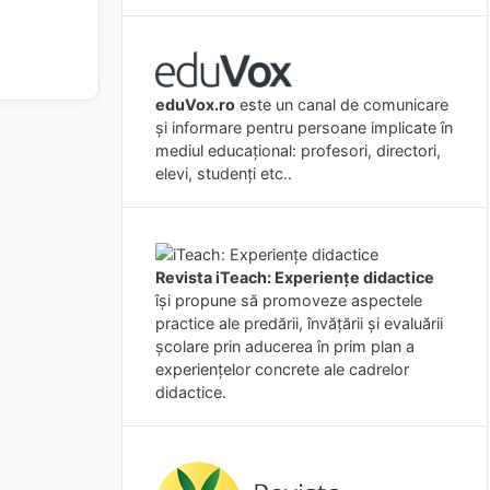
eduVox.ro
este un canal de comunicare
și informare pentru persoane implicate în
mediul educațional: profesori, directori,
elevi, studenți etc..
Revista iTeach: Experienţe didactice
îşi propune să promoveze aspectele
practice ale predării, învăţării şi evaluării
şcolare prin aducerea în prim plan a
experienţelor concrete ale cadrelor
didactice.