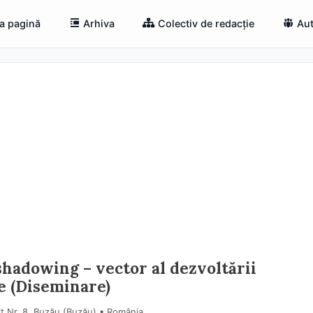
a pagină
Arhiva
Colectiv de redacție
Aut
shadowing – vector al dezvoltării
e (Diseminare)
t Nr. 8, Buzău (Buzău) • România