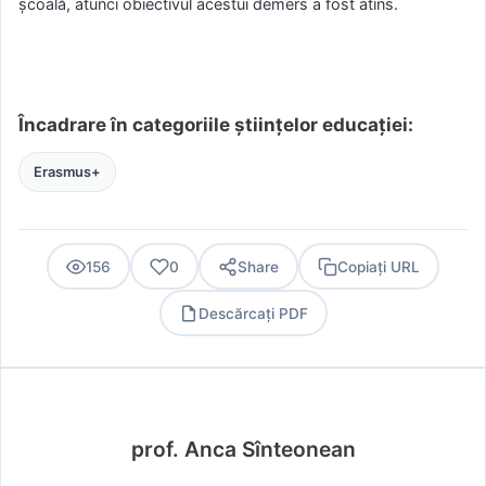
școală, atunci obiectivul acestui demers a fost atins.
Încadrare în categoriile științelor educației:
Erasmus+
156
0
Share
Copiați URL
Descărcați PDF
PDF
prof. Anca Sînteonean