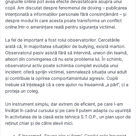
grupurile online pot avea efecte devastatoare asupra unui
copil. Am discutat despre fenomenul de doxing – publicarea
intenționată a informațiilor personale fără consimțământ – și
despre modul în care acesta poate transforma un conflict
online într-o amenințare reală pentru siguranța victimei.
La fel de important a fost rolul observatorilor. Cercetările
arată că, în majoritatea situațiilor de bullying, există martori.
Observatorul pasiv asistă fără să intervină, uneori din teamă,
alteori din convingerea că nu este problema lui. În schimb,
observatorul activ poate schimba complet evoluția unui
incident: oferă sprijin victimei, semnalează situația unui adult
și contribuie la oprirea comportamentului agresiv. Copiii
trebuie să înțeleagă că a cere ajutor nu înseamnă „a pârî”, ci a
proteja un coleg.
Un instrument simplu, dar extrem de eficient, pe care l-am
învățat în cadrul cursului și pe care îl putem adapta cu ușurință
în activitatea de la clasă este tehnica S.T.O.P., un plan ușor de
reținut chiar și de către elevii mici.
S înseamnă „Spune clar și ferm”. Copilul este încurajat