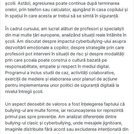
școlii. Astăzi, agresiunea poate continua după terminarea
orelor, prin telefon sau calculator, ajungând în casa copilului și
în spațiul în care acesta ar trebui să se simtă în siguranță.
În cadrul cursului, am lucrat alături de profesori și specialiști
din mai multe țări europene, analizând situații reale întâlnite în
școli. Am discutat despre impactul cyberbullying-ului asupra
dezvoltării emoționale a copiilor, despre strategiile prin care
profesorii pot interveni în situații de risc și despre modalități
prin care școala poate construi o cultură bazată pe
responsabilitate, empatie și respect în mediul digital.
Programul a inclus studii de caz, activități colaborative,
exerciții de mediere și elaborarea unor planuri de acțiune
pentru implementarea unor politici de siguranță digitală la
nivelul întregii școli.
Un aspect deosebit de valoros a fost înțelegerea faptului că
bullying-ul are multe forme, iar recunoașterea lor reprezintă
primul pas spre prevenție. Am analizat diferențele dintre
bullying-ul clasic și cyberbullying, unde mesajele jignitoare,
imaginile distribuite fără acord sau excluderea intenționată din