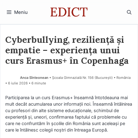
Sari
la
Meniu
conținut
Cyberbullying, reziliență și
empatie – experiența unui
curs Erasmus+ în Copenhaga
Anca Sînteonean
• Școala Gimnazială Nr. 156 (Bucureşti) • România
6 iulie 2026
• 6 minute
Participarea la un curs Erasmus+ înseamnă întotdeauna mai
mult decât acumularea unor informații noi. Înseamnă întâlnirea
cu profesori din alte sisteme educaționale, schimbul de
experiență și, uneori, confirmarea faptului că problemele cu
care ne confruntăm în școlile din România sunt aceleași pe
care le întâlnesc colegii noștri din întreaga Europă.