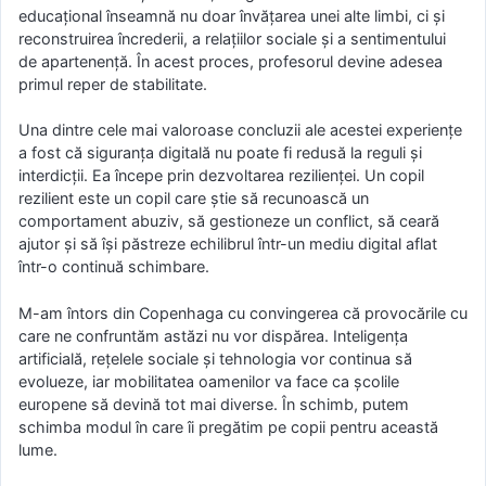
educațional înseamnă nu doar învățarea unei alte limbi, ci și
reconstruirea încrederii, a relațiilor sociale și a sentimentului
de apartenență. În acest proces, profesorul devine adesea
primul reper de stabilitate.
Una dintre cele mai valoroase concluzii ale acestei experiențe
a fost că siguranța digitală nu poate fi redusă la reguli și
interdicții. Ea începe prin dezvoltarea rezilienței. Un copil
rezilient este un copil care știe să recunoască un
comportament abuziv, să gestioneze un conflict, să ceară
ajutor și să își păstreze echilibrul într-un mediu digital aflat
într-o continuă schimbare.
M-am întors din Copenhaga cu convingerea că provocările cu
care ne confruntăm astăzi nu vor dispărea. Inteligența
artificială, rețelele sociale și tehnologia vor continua să
evolueze, iar mobilitatea oamenilor va face ca școlile
europene să devină tot mai diverse. În schimb, putem
schimba modul în care îi pregătim pe copii pentru această
lume.