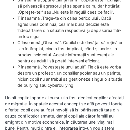
să privească agresorul și să spună calm, dar hotărât:
„Oprește-te!” sau „Nu este în regulă ceea ce faci!”.
T înseamnă „Trage-te din calea pericolului”. Dacă
agresiunea continuă, cea mai bună decizie este
îndepărtarea din situația respectivă și deplasarea într-
un loc sigur.
O înseamnă „Observă”. Copilul este învățat să rețină ce
s-a întâmplat, cine a fost implicat, când și unde s-a
produs incidentul. Aceste informații sunt esențiale
pentru ca adulții să poată interveni eficient.
P înseamnă „Povestește unui adult”. Fie că este vorba
despre un profesor, un consilier școlar sau un părinte,
niciun copil nu ar trebui să gestioneze singur o situație
de bullying sau cyberbullying.
Un alt capitol aparte al cursului a fost dedicat copiilor afectați
de migrație. În spatele acestui concept se află povești foarte
diferite: copii care au fost nevoiți să își părăsească țara din
cauza conflictelor armate, dar și copii ale căror familii au
emigrat din motive economice, în căutarea unei vieți mai
bune. Pentru mulți dintre ei, integrarea într-un nou sistem