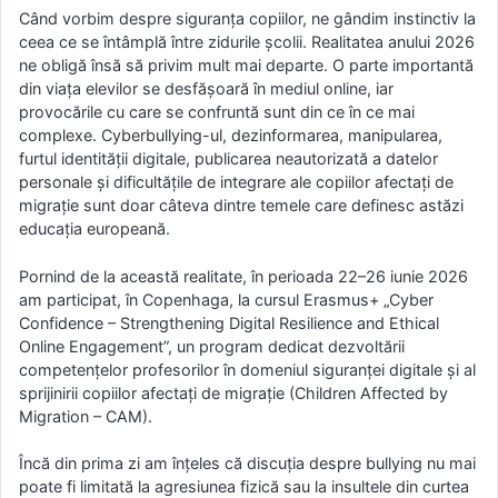
Când vorbim despre siguranța copiilor, ne gândim instinctiv la
ceea ce se întâmplă între zidurile școlii. Realitatea anului 2026
ne obligă însă să privim mult mai departe. O parte importantă
din viața elevilor se desfășoară în mediul online, iar
provocările cu care se confruntă sunt din ce în ce mai
complexe. Cyberbullying-ul, dezinformarea, manipularea,
furtul identității digitale, publicarea neautorizată a datelor
personale și dificultățile de integrare ale copiilor afectați de
migrație sunt doar câteva dintre temele care definesc astăzi
educația europeană.
Pornind de la această realitate, în perioada 22–26 iunie 2026
am participat, în Copenhaga, la cursul Erasmus+ „Cyber
Confidence – Strengthening Digital Resilience and Ethical
Online Engagement”, un program dedicat dezvoltării
competențelor profesorilor în domeniul siguranței digitale și al
sprijinirii copiilor afectați de migrație (Children Affected by
Migration – CAM).
Încă din prima zi am înțeles că discuția despre bullying nu mai
poate fi limitată la agresiunea fizică sau la insultele din curtea