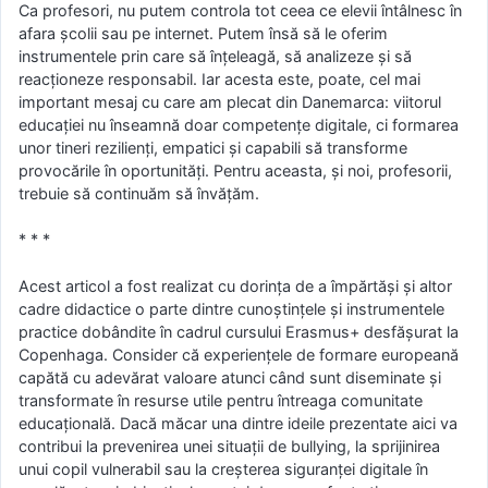
Ca profesori, nu putem controla tot ceea ce elevii întâlnesc în
afara școlii sau pe internet. Putem însă să le oferim
instrumentele prin care să înțeleagă, să analizeze și să
reacționeze responsabil. Iar acesta este, poate, cel mai
important mesaj cu care am plecat din Danemarca: viitorul
educației nu înseamnă doar competențe digitale, ci formarea
unor tineri rezilienți, empatici și capabili să transforme
provocările în oportunități. Pentru aceasta, și noi, profesorii,
trebuie să continuăm să învățăm.
* * *
Acest articol a fost realizat cu dorința de a împărtăși și altor
cadre didactice o parte dintre cunoștințele și instrumentele
practice dobândite în cadrul cursului Erasmus+ desfășurat la
Copenhaga. Consider că experiențele de formare europeană
capătă cu adevărat valoare atunci când sunt diseminate și
transformate în resurse utile pentru întreaga comunitate
educațională. Dacă măcar una dintre ideile prezentate aici va
contribui la prevenirea unei situații de bullying, la sprijinirea
unui copil vulnerabil sau la creșterea siguranței digitale în