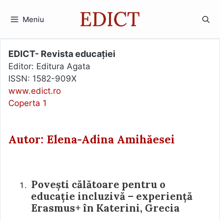
Sari
la
Meniu
conținut
EDICT- Revista educației
Editor: Editura Agata
ISSN: 1582-909X
www.edict.ro
Coperta 1
Autor: Elena-Adina Amihăesei
Povești călătoare pentru o
educație incluzivă – experiență
Erasmus+ în Katerini, Grecia