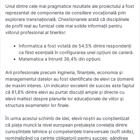
Unul dintre cele mai pragmatice rezultate ale proiectului a fost
reprezentat de componenta de consiliere vocațională prin
explorare transnațională. Chestionarele arată că disciplinele
de profil real au furnizat cele mai solide informații pentru
viitorul profesional al tinerilor:
Informatica a fost votată de 54,5% dintre respondenți
ca fiind esențială în configurarea unei opțiuni de carieră.
Matematica a întrunit 36,4% din opțiuni.
Arii profesionale precum ingineria, finanțele, economia și
managementul datelor au fost identificate de elevi ca domenii
de maxim interes. Un indicator excelent de succes este faptul
că 81,8% dintre elevi au purtat discuții ample și directe cu
elevii maltezi despre planurile lor educaționale de viitor și
structura examenelor lor finale.
În urma acestui schimb de idei, elevii noștri au conștientizat
că piața muncii la nivel european prețuiește corelația dintre
cunoștințele tehnice și competențele transversale (soft skills),
nominalizând ca cerințe obligatorii pentru succes: gândirea