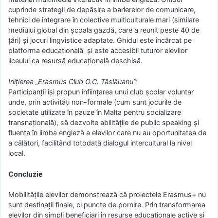
cuprinde strategii de depășire a barierelor de comunicare,
tehnici de integrare în colective multiculturale mari (similare
mediului global din școala gazdă, care a reunit peste 40 de
țări) și jocuri lingvistice adaptate. Ghidul este încărcat pe
platforma educațională și este accesibil tuturor elevilor
liceului ca resursă educațională deschisă.
Inițierea „Erasmus Club O.C. Tăslăuanu”:
Participanții își propun înființarea unui club școlar voluntar
unde, prin activități non-formale (cum sunt jocurile de
societate utilizate în pauze în Malta pentru socializare
transnațională), să dezvolte abilitățile de public speaking și
fluența în limba engleză a elevilor care nu au oportunitatea de
a călători, facilitând totodată dialogul intercultural la nivel
local.
Concluzie
Mobilitățile elevilor demonstrează că proiectele Erasmus+ nu
sunt destinații finale, ci puncte de pornire. Prin transformarea
elevilor din simpli beneficiari în resurse educaționale active și