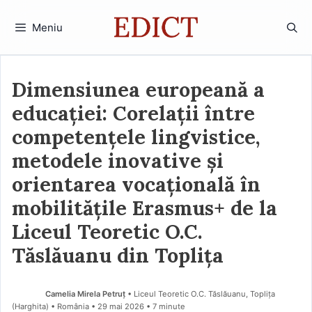
Sari
la
Meniu
conținut
Dimensiunea europeană a
educației: Corelații între
competențele lingvistice,
metodele inovative și
orientarea vocațională în
mobilitățile Erasmus+ de la
Liceul Teoretic O.C.
Tăslăuanu din Toplița
Camelia Mirela Petruț
• Liceul Teoretic O.C. Tăslăuanu, Toplița
(Harghita) • România
29 mai 2026
• 7 minute