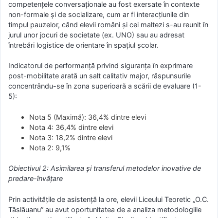
competențele conversaționale au fost exersate în contexte
non-formale și de socializare, cum ar fi interacțiunile din
timpul pauzelor, când elevii români și cei maltezi s-au reunit în
jurul unor jocuri de societate (ex. UNO) sau au adresat
întrebări logistice de orientare în spațiul școlar.
Indicatorul de performanță privind siguranța în exprimare
post-mobilitate arată un salt calitativ major, răspunsurile
concentrându-se în zona superioară a scării de evaluare (1-
5):
Nota 5 (Maximă): 36,4% dintre elevi
Nota 4: 36,4% dintre elevi
Nota 3: 18,2% dintre elevi
Nota 2: 9,1%
Obiectivul 2: Asimilarea și transferul metodelor inovative de
predare-învățare
Prin activitățile de asistență la ore, elevii Liceului Teoretic „O.C.
Tăslăuanu” au avut oportunitatea de a analiza metodologiile