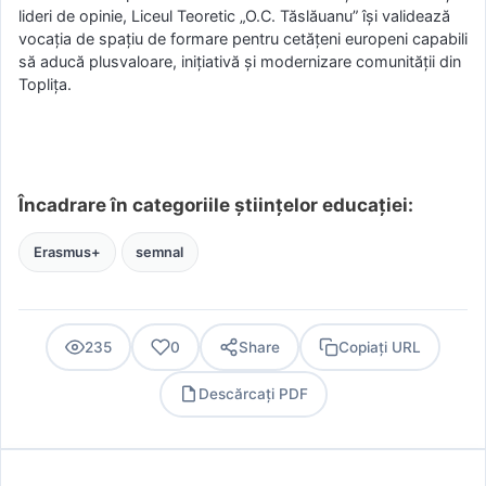
lideri de opinie, Liceul Teoretic „O.C. Tăslăuanu” își validează
vocația de spațiu de formare pentru cetățeni europeni capabili
să aducă plusvaloare, inițiativă și modernizare comunității din
Toplița.
Încadrare în categoriile științelor educației:
Erasmus+
semnal
235
0
Share
Copiați URL
Descărcați PDF
PDF