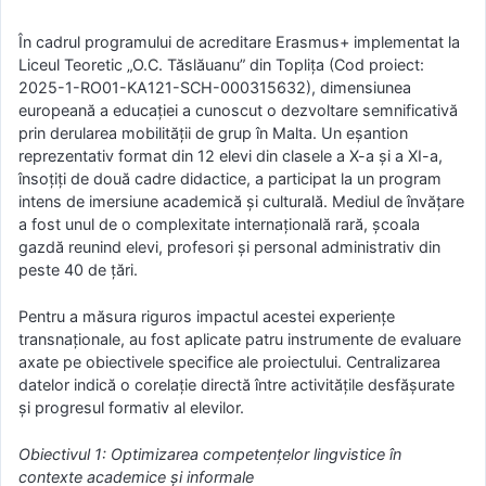
În cadrul programului de acreditare Erasmus+ implementat la
Liceul Teoretic „O.C. Tăslăuanu” din Toplița (Cod proiect:
2025-1-RO01-KA121-SCH-000315632), dimensiunea
europeană a educației a cunoscut o dezvoltare semnificativă
prin derularea mobilității de grup în Malta. Un eșantion
reprezentativ format din 12 elevi din clasele a X-a și a XI-a,
însoțiți de două cadre didactice, a participat la un program
intens de imersiune academică și culturală. Mediul de învățare
a fost unul de o complexitate internațională rară, școala
gazdă reunind elevi, profesori și personal administrativ din
peste 40 de țări.
Pentru a măsura riguros impactul acestei experiențe
transnaționale, au fost aplicate patru instrumente de evaluare
axate pe obiectivele specifice ale proiectului. Centralizarea
datelor indică o corelație directă între activitățile desfășurate
și progresul formativ al elevilor.
Obiectivul 1: Optimizarea competențelor lingvistice în
contexte academice și informale