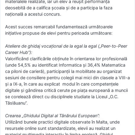
materialele realizate, iar un elev a reușit performanța
deosebită de a califica școala și de a participa la faza
națională a acestui concurs.
Acest succes remarcabil fundamentează următoarele
inițiative propuse de elevi pentru perioada următoare:
Ateliere de ghidaj vocațional de la egal la egal („Peer-to-Peer
Career Hub”):
Valorificând clarificările obținute în orientarea lor profesională
(unde 54,5% au identificat Informatica și 36,4% Matematica
ca piloni de carieră), participanții la mobilitate au organizat
sesiuni de consiliere pentru colegii mai mici din clasele a VIII-a
și a IX-a, în care au explicat modul în care competențele
digitale și gândirea critică cerute pe piața europeană a muncii
se corelează direct cu disciplinele studiate la Liceul „O.C.
Tăslăuanu”.
Crearea „Ghidului Digital al Tânărului European”:
Utilizând bunele practici digitale observate în Malta, unde
resursele online sunt standardizate, elevii au realizat un
material multimedia interactiv în limba engleză. Ghidul