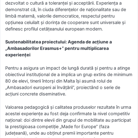
dezvoltat o cultură a toleranței și acceptării. Experiența a
demonstrat că, în ciuda diferențelor de naționalitate sau de
limbă maternă, valorile democratice, respectul pentru
opțiunea celuilalt și dorința de cooperare sunt universale și
definesc profilul cetățeanului european modern.
Sustenabilitatea proiectului: Agenda de acțiune a
„Ambasadorilor Erasmus+” pentru multiplicarea
experienței
Pentru a asigura un impact de lungă durată și pentru a atinge
obiectivul instituțional de a implica un grup extins de minimum
80 de elevi, tinerii întorși din Malta își asumă rolul de
„Ambasadori europeni ai învățării”, proiectând o serie de
acțiuni concrete diseminative.
Valoarea pedagogică și calitatea produselor rezultate în urma
acestei experiențe au fost deja confirmate la nivel competitiv
național: doi dintre elevii din grupul de mobilitate au participat
la prestigioasa competiție „Made for Europe” (faza
județeană), unde au obținut premii importante pentru