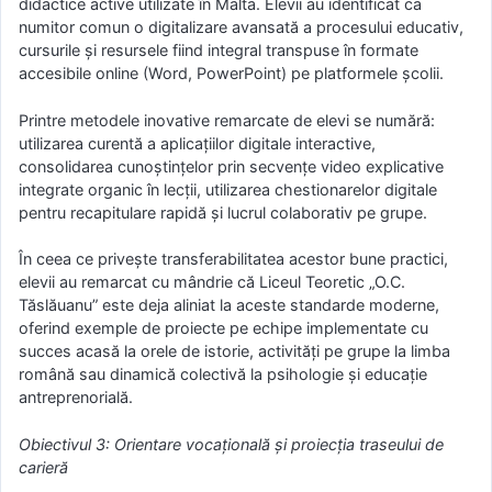
didactice active utilizate în Malta. Elevii au identificat ca
numitor comun o digitalizare avansată a procesului educativ,
cursurile și resursele fiind integral transpuse în formate
accesibile online (Word, PowerPoint) pe platformele școlii.
Printre metodele inovative remarcate de elevi se numără:
utilizarea curentă a aplicațiilor digitale interactive,
consolidarea cunoștințelor prin secvențe video explicative
integrate organic în lecții, utilizarea chestionarelor digitale
pentru recapitulare rapidă și lucrul colaborativ pe grupe.
În ceea ce privește transferabilitatea acestor bune practici,
elevii au remarcat cu mândrie că Liceul Teoretic „O.C.
Tăslăuanu” este deja aliniat la aceste standarde moderne,
oferind exemple de proiecte pe echipe implementate cu
succes acasă la orele de istorie, activități pe grupe la limba
română sau dinamică colectivă la psihologie și educație
antreprenorială.
Obiectivul 3: Orientare vocațională și proiecția traseului de
carieră