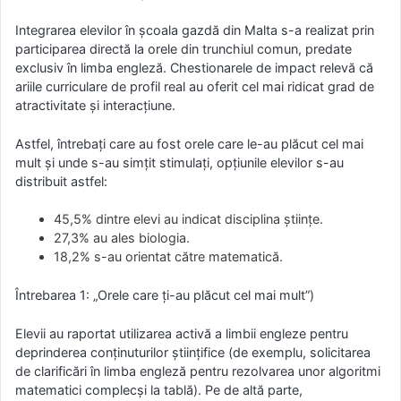
Integrarea elevilor în școala gazdă din Malta s-a realizat prin
participarea directă la orele din trunchiul comun, predate
exclusiv în limba engleză. Chestionarele de impact relevă că
ariile curriculare de profil real au oferit cel mai ridicat grad de
atractivitate și interacțiune.
Astfel, întrebați care au fost orele care le-au plăcut cel mai
mult și unde s-au simțit stimulați, opțiunile elevilor s-au
distribuit astfel:
45,5% dintre elevi au indicat disciplina științe.
27,3% au ales biologia.
18,2% s-au orientat către matematică.
Întrebarea 1: „Orele care ți-au plăcut cel mai mult”)
Elevii au raportat utilizarea activă a limbii engleze pentru
deprinderea conținuturilor științifice (de exemplu, solicitarea
de clarificări în limba engleză pentru rezolvarea unor algoritmi
matematici complecși la tablă). Pe de altă parte,