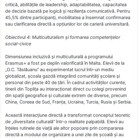
critică, abilitățile de leadership, adaptabilitatea, capacitatea
de decizie bazată pe logică și reziliența comunicativă. Pentru
45,5% dintre participanți, mobilitatea a însemnat confirmarea
sau clarificarea directă a opțiunilor lor de carieră universitară.
Obiectivul 4: Multiculturalism și formarea competențelor
social-civice
Dimensiunea incluzivă și multiculturală a programului
Erasmus+ a fost pe deplin valorificată în Malta. Elevii de la
„O.C. Tăslăuanu” au experimentat lucrul într-un mediu
globalizat, școala gazdă integrând comunități școlare și
personal din peste 40 de țări. În cadrul activităților curente,
tinerii din Toplița au interacționat direct cu colegi provenind
din spații geografice și culturale extrem de diverse, precum
China, Coreea de Sud, Franța, Ucraina, Turcia, Rusia și Serbia.
Această interacțiune directă a transformat conceptul teoretic
de „diversitate culturală” într-o realitate palpabilă. Elevii au
înțeles rutinele de viață ale altor popoare prin compararea
directă a modului de organizare a unei zile de școală și au