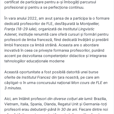
certificat de participare pentru a-și îmbogăți parcursul
profesional și pentru a se perfecționa continuu.
În vara anului 2022, am avut șansa de a participa la o formare
dedicată profesorilor de FLE, desfășurată la
Montpellier,
Franța (18-29 iulie),
organizată de
Institutul Lingvistic
Adenet,
instituție renumită care oferă cursuri și formări pentru
profesorii de limba franceză, fiind dedicată învățării și predării
limbii franceze ca limbă străină. Aceasta are o abordare
inovativă în ceea ce privește formarea profesorilor, punând
accent pe dezvoltarea competențelor didactice și integrarea
tehnologiilor educaționale moderne
Această oportunitate a fost posibilă datorită unei burse
oferite de
Institutul Francez
din țara noastră, pe care am
câștigat-o în urma concursului național
Mon cours de FLE en
3 minutes.
Aici, am întâlnit profesori
din diverse colțuri ale lumii:
Brazilia,
Vietnam, Italia, Spania, Olanda, Regatul Unit și Germania-toți
profesorii erau
debutanți-până în 30 de ani.
Fiecare dintre noi