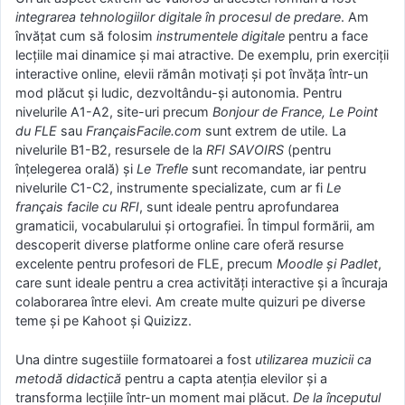
integrarea tehnologiilor digitale în procesul de predare
. Am
învățat cum să folosim
instrumentele digitale
pentru a face
lecțiile mai dinamice și mai atractive. De exemplu, prin exerciții
interactive online, elevii rămân motivați și pot învăța într-un
mod plăcut și ludic, dezvoltându-și autonomia. Pentru
nivelurile A1-A2, site-uri precum
Bonjour de France, Le Point
du FLE
sau
FrançaisFacile.com
sunt extrem de utile. La
nivelurile B1-B2, resursele de la
RFI SAVOIRS
(pentru
înțelegerea orală) și
Le Trefle
sunt recomandate, iar pentru
nivelurile C1-C2, instrumente specializate, cum ar fi
Le
français facile cu RFI
, sunt ideale pentru aprofundarea
gramaticii, vocabularului și ortografiei. În timpul formării, am
descoperit diverse platforme online care oferă resurse
excelente pentru profesori de FLE, precum
Moodle și Padlet
,
care sunt ideale pentru a crea activități interactive și a încuraja
colaborarea între elevi. Am create multe quizuri pe diverse
teme și pe Kahoot și Quizizz.
Una dintre sugestiile formatoarei a fost
utilizarea muzicii ca
metodă didactică
pentru a capta atenția elevilor și a
transforma lecțiile într-un moment mai plăcut.
De la începutul