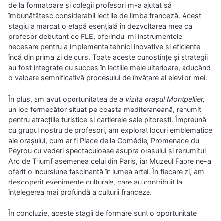
de la formatoare și colegii profesori m-a ajutat să
îmbunătățesc considerabil lecțiile de limba franceză. Acest
stagiu a marcat o etapă esențială în dezvoltarea mea ca
profesor debutant de FLE, oferindu-mi instrumentele
necesare pentru a implementa tehnici inovative și eficiente
încă din prima zi de curs. Toate aceste cunoștințe și strategii
au fost integrate cu succes în lecțiile mele ulterioare, aducând
o valoare semnificativă procesului de învățare al elevilor mei.
În plus, am avut oportunitatea de
a vizita orașul Montpellier,
un loc fermecător situat pe coasta mediteraneană, renumit
pentru atracțiile turistice și cartierele sale pitorești. Împreună
cu grupul nostru de profesori, am explorat locuri emblematice
ale orașului, cum ar fi Place de la Comédie, Promenade du
Peyrou cu vederi spectaculoase asupra orașului și renumitul
Arc de Triumf asemenea celui din Paris, iar Muzeul Fabre ne-a
oferit o incursiune fascinantă în lumea artei. În fiecare zi, am
descoperit evenimente culturale, care au contribuit la
înțelegerea mai profundă a culturii franceze.
În concluzie, aceste stagii de formare sunt o oportunitate