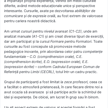
a împărtășit propria experiență, venind din medii culturale
diferite, având metode educaționale unice și perspective
interesante. Cursurile, axate pe dezvoltarea
abilităților de
comunicare și de expresie orală
, au fost extrem de valoroase
pentru cariera noastră didactică.
Am urmat
cursuri pentru nivelul avansat (C1-C2)
, unde am
analizat manuale (A1-C1) și am creat diverse tipuri de exerciții,
dar am participat și la cursul
Formare pentru Formatori
. Toate
cursurile au fost concepute să promoveze metode
pedagogice inovante, prin abordarea celor patru
competențe
fundamentale – C.O. (compréhension orale), C.E.
(compréhension écrite), E.O. (expression orale), E.E.
(expression écrite)
– conform
Cadrului European Comun de
Referință pentru Limbi (CECRL)
, totul într-un cadru practic.
Grupul de participanți a fost limitat
la zece profesori,
ceea ce
a facilitat o atmosferă prietenoasă, în care fiecare dintre noi a
avut ocazia să avanseze și să participe activ la schimbul de
idei și experiențe. De obicei, am lucrat în grup sau în binom.
Un alt aspect extrem de valoros al acestei formări a fost