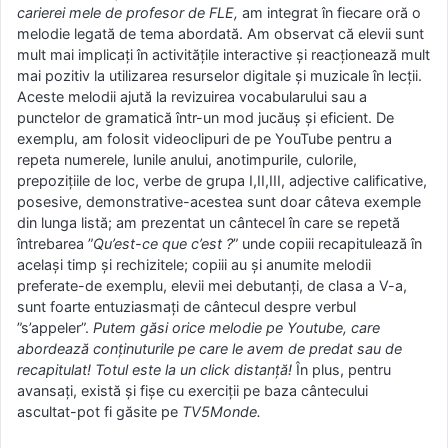
carierei mele de profesor de FLE,
am integrat în fiecare oră o
melodie legată de tema abordată. Am observat că elevii sunt
mult mai implicați în activitățile interactive și reacționează mult
mai pozitiv la utilizarea resurselor digitale și muzicale în lecții.
Aceste melodii ajută la revizuirea vocabularului sau a
punctelor de gramatică într-un mod jucăuș și eficient. De
exemplu, am folosit videoclipuri de pe YouTube pentru a
repeta numerele, lunile anului, anotimpurile, culorile,
prepozițiile de loc, verbe de grupa I,II,III, adjective calificative,
posesive, demonstrative-acestea sunt doar câteva exemple
din lunga listă; am prezentat un cântecel în care se repetă
întrebarea ”
Qu’est-ce que c’est ?
” unde copiii recapitulează în
același timp și rechizitele; copiii au și anumite melodii
preferate-de exemplu, elevii mei debutanți, de clasa a V-a,
sunt foarte entuziasmați de cântecul despre verbul
”s’appeler”.
Putem găsi orice melodie pe Youtube, care
abordează conținuturile pe care le avem de predat sau de
recapitulat! Totul este la un click distanță!
În plus, pentru
avansați, există și fișe cu exerciții pe baza cântecului
ascultat-pot fi găsite pe
TV5Monde.