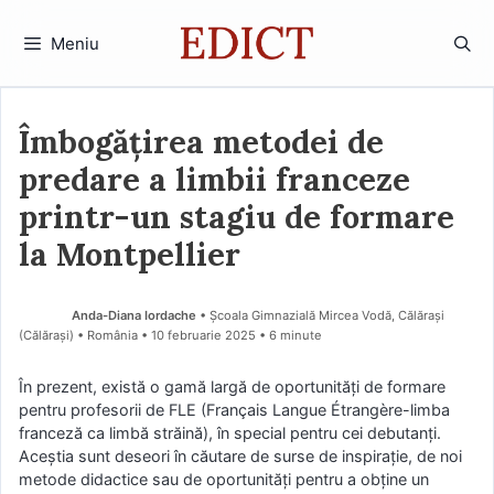
Sari
la
Meniu
conținut
Îmbogățirea metodei de
predare a limbii franceze
printr-un stagiu de formare
la Montpellier
Anda-Diana Iordache
• Școala Gimnazială Mircea Vodă, Călărași
(Călărași) • România
10 februarie 2025
• 6 minute
În prezent, există o gamă largă de oportunități de formare
pentru profesorii de FLE (Français Langue Étrangère-limba
franceză ca limbă străină), în special pentru cei debutanți.
Aceștia sunt deseori în căutare de surse de inspirație, de noi
metode didactice sau de oportunități pentru a obține un