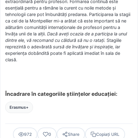
extraordinară pentru profesori. Formarea continuă este
esențială pentru a rămâne la curent cu noile metode și
tehnologii care pot îmbunătăți predarea. Participarea la stagii
ca cel de la Montpellier mi-a arătat că este important să ne
alăturăm comunității internaționale de profesori pentru a
învăța unii de la alții.
Dacă aveți ocazia de a participa la unul
dintre ele, vă recomand cu căldură să nu o ratați.
Stagiile
reprezintă o adevărată
sursă de învățare și inspirație, i
ar
experiența dobândită poate fi aplicată imediat în sala de
clasă.
Încadrare în categoriile științelor educației:
Erasmus+
972
0
Share
Copiați URL