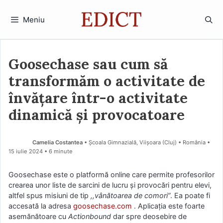
Sari
la
Meniu
conținut
Goosechase sau cum să
transformăm o activitate de
învățare într-o activitate
dinamică și provocatoare
Camelia Costantea
• Școala Gimnazială, Viișoara (Cluj) • România
15 iulie 2024
• 6 minute
Goosechase este o platformă online care permite profesorilor
crearea unor liste de sarcini de lucru și provocări pentru elevi,
altfel spus misiuni de tip
,,vânătoarea de comori”
. Ea poate fi
accesată la adresa
goosechase.com
. Aplicația este foarte
asemănătoare cu
Actionbound
dar spre deosebire de