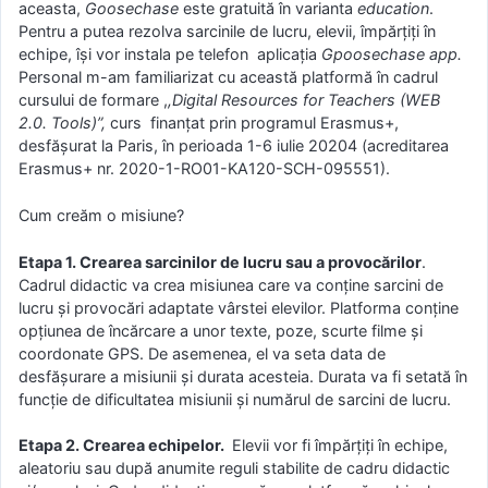
aceasta,
Goosechase
este gratuită în varianta
education
.
Pentru a putea rezolva sarcinile de lucru, elevii, împărțiți în
echipe, își vor instala pe telefon aplicația
Gpoosechase app.
Personal m-am familiarizat cu această platformă în cadrul
cursului de formare ,
,Digital Resources for Teachers (WEB
2.0. Tools)”,
curs finanțat prin programul Erasmus+,
desfășurat la Paris, în perioada 1-6 iulie 20204 (acreditarea
Erasmus+ nr. 2020-1-RO01-KA120-SCH-095551).
Cum creăm o misiune?
Etapa 1. Crearea sarcinilor de lucru sau a provocărilor
.
Cadrul didactic va crea misiunea care va conține sarcini de
lucru și provocări adaptate vârstei elevilor. Platforma conține
opțiunea de încărcare a unor texte, poze, scurte filme și
coordonate GPS. De asemenea, el va seta data de
desfășurare a misiunii și durata acesteia. Durata va fi setată în
funcție de dificultatea misiunii și numărul de sarcini de lucru.
Etapa 2. Crearea echipelor.
Elevii vor fi împărțiți în echipe,
aleatoriu sau după anumite reguli stabilite de cadru didactic