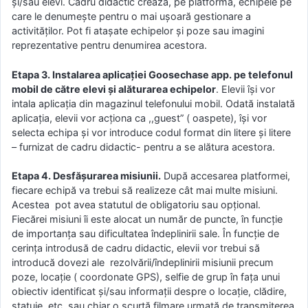
și/sau elevi. Cadru didactic crează, pe platformă, echipele pe
care le denumește pentru o mai ușoară gestionare a
activităților. Pot fi atașate echipelor și poze sau imagini
reprezentative pentru denumirea acestora.
Etapa 3. Instalarea aplicației Goosechase app. pe telefonul
mobil de către elevi și alăturarea echipelor
. Elevii își vor
intala aplicația din magazinul telefonului mobil. Odată instalată
aplicația, elevii vor acționa ca ,,guest” ( oaspete), își vor
selecta echipa și vor introduce codul format din litere și litere
– furnizat de cadru didactic- pentru a se alătura acestora.
Etapa 4. Desfășurarea misiunii.
După accesarea platformei,
fiecare echipă va trebui să realizeze cât mai multe misiuni.
Acestea pot avea statutul de obligatoriu sau opțional.
Fiecărei misiuni îi este alocat un număr de puncte, în funcție
de importanța sau dificultatea îndeplinirii sale. În funcție de
cerința introdusă de cadru didactic, elevii vor trebui să
introducă dovezi ale rezolvării/îndeplinirii misiunii precum
poze, locație ( coordonate GPS), selfie de grup în fața unui
obiectiv identificat și/sau informații despre o locație, clădire,
statuie, etc. sau chiar o scurtă filmare urmată de transmiterea