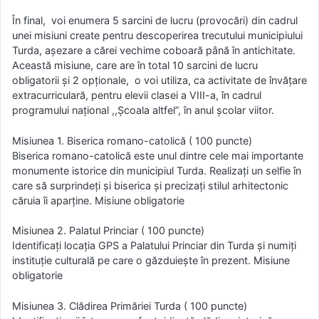
În final, voi enumera 5 sarcini de lucru (provocări) din cadrul
unei misiuni create pentru descoperirea trecutului municipiului
Turda, așezare a cărei vechime coboară până în antichitate.
Această misiune, care are în total 10 sarcini de lucru
obligatorii și 2 opționale, o voi utiliza, ca activitate de învățare
extracurriculară, pentru elevii clasei a VIII-a, în cadrul
programului național ,,Școala altfel”, în anul școlar viitor.
Misiunea 1. Biserica romano-catolică ( 100 puncte)
Biserica romano-catolică este unul dintre cele mai importante
monumente istorice din municipiul Turda. Realizați un selfie în
care să surprindeți și biserica și precizați stilul arhitectonic
căruia îi aparține. Misiune obligatorie
Misiunea 2. Palatul Princiar ( 100 puncte)
Identificați locația GPS a Palatului Princiar din Turda și numiți
instituție culturală pe care o găzduiește în prezent. Misiune
obligatorie
Misiunea 3. Clădirea Primăriei Turda ( 100 puncte)