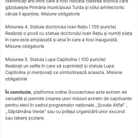
Identificați anii între care a fost ridicată clădirea istorică care
găzduiește Primăria municipiului Turda și stilul arhitectonic
căruia îi aparține. Misiune obligatorie
Misiunea 4. Statuia doctorului Ioan Rațiu ( 100 puncte)
Realizați o poză cu statuia doctorului Ioan Rațiu și numiți piața
în care este amplasată și anul în care a fost inaugurată.
Misiune obligatorie
Misiunea 5. Statuia Lupa Capitolina ( 100 puncte)
Realizați un selfie în care să suprindeți și statuia Lupa
Capitolina și mențonați ce simbolizează aceasta. Misiune
obligatorie
În concluzie
, platforma online
Goosechase
este extrem de
versatilă și permite crearea unor misiuni extrem de captivante
pentru elevi în cadrul programelor naționale ,,Școala Altfel” ,
,,Săptămâna Verde” sau cu prilejul organizării unor excursii
sau tabere școlare.