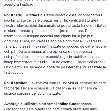
acestora ( upload).
Rolul cadrului didactic.
Cadru didactic este coordonatorul
jocului. El ste cel care crează misiunile, verifică alăturarea
fiecărui elev echipei desemnate și poate testa funcționalitatea
misiunilor create prin rularea unui joc de testare. De
asemenea, el asigură accesul participanților la joc prin
opțiunea
share
, încurajează echipele prin mesajul
Distează-
te!
și punctează misiunile finalizate cu succes de către fiecare
echipă. De asemenea, el are opțiunea de a depuncta
echipa/echipele care nu respectă regulile stabilite sau nu
îndepliesc corect misiunile . Ca de exemplu: identifică eronat
un obiectiv sau încarcă o poză de pe internet și nu realizată la
fața locului.
Rolul elevilor.
Elevii se vor alătura, individual, echipei din care
fac parte. Fiecare echipă își va desemna un lider care va
încărca sarcinile de lucru finalizate.
Avantajele utilizării platformei online Goosechase.
Goosechase
este o aplicație care crează premisele unei