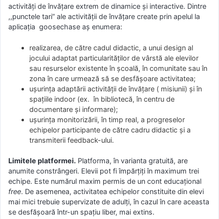
activități de învățare extrem de dinamice și interactive. Dintre
,,punctele tari” ale activității de învățare create prin apelul la
aplicația goosechase aș enumera:
realizarea, de către cadul didactic, a unui design al
jocului adaptat particularităților de vârstă ale elevilor
sau resurselor existente în școală, în comunitate sau în
zona în care urmează să se desfășoare activitatea;
ușurința adaptării activității de învățare ( misiunii) și în
spațiile indoor (ex. în bibliotecă, în centru de
documentare și informare);
ușurința monitorizării, în timp real, a progreselor
echipelor participante de către cadru didactic și a
transmiterii feedback-ului.
Limitele platformei.
Platforma, în varianta gratuită, are
anumite constrângeri. Elevii pot fi împărțiți în maximum trei
echipe. Este numărul maxim permis de un cont educațional
free
. De asemenea, activitatea echipelor constituite din elevi
mai mici trebuie supervizate de adulți, în cazul în care aceasta
se desfășoară într-un spațiu liber, mai extins.