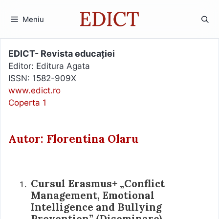
Sari
la
Meniu
conținut
EDICT- Revista educației
Editor: Editura Agata
ISSN: 1582-909X
www.edict.ro
Coperta 1
Autor: Florentina Olaru
Cursul Erasmus+ „Conflict
Management, Emotional
Intelligence and Bullying
Prevention” (Diseminare)