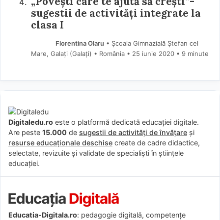
„Poveşti care te ajută să crești”-
sugestii de activități integrate la
clasa I
Florentina Olaru
• Școala Gimnazială Ștefan cel
Mare, Galați (Galaţi) • România
25 iunie 2020
• 9 minute
Digitaledu.ro
este o platformă dedicată educației digitale.
Are peste
15.000
de
sugestii de activități de învățare
și
resurse educaționale deschise
create de cadre didactice,
selectate, revizuite și validate de specialiști în științele
educației.
Educatia-Digitala.ro
: pedagogie digitală, competențe