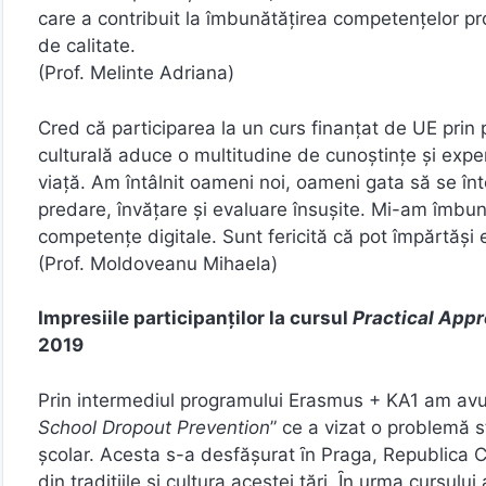
care a contribuit la îmbunătățirea competențelor pr
de calitate.
(Prof. Melinte Adriana)
Cred că participarea la un curs finanțat de UE prin
culturală aduce o multitudine de cunoștințe și expe
viață. Am întâlnit oameni noi, oameni gata să se înto
predare, învățare și evaluare însușite. Mi-am îmbună
competențe digitale. Sunt fericită că pot împărtăși
(Prof. Moldoveanu Mihaela)
Impresiile participanților la cursul
Practical Appr
2019
Prin intermediul programului Erasmus + KA1 am avut
School Dropout Prevention
” ce a vizat o problemă 
şcolar. Acesta s-a desfăşurat ȋn Praga, Republica C
din tradiţiile şi cultura acestei ţări. Ȋn urma cursul