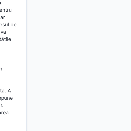
ă.
pentru
iar
cesul de
 va
ățile
n
ta. A
depune
r.
area