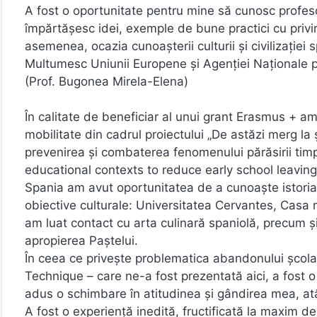
A fost o oportunitate pentru mine să cunosc profeso
împărtășesc idei, exemple de bune practici cu privir
asemenea, ocazia cunoașterii culturii și civilizației 
Multumesc Uniunii Europene și Agenției Naționale 
(Prof. Bugonea Mirela-Elena)
În calitate de beneficiar al unui grant Erasmus + am 
mobilitate din cadrul proiectului „De astăzi merg l
prevenirea și combaterea fenomenului părăsirii timpu
educational contexts to reduce early school leaving
Spania am avut oportunitatea de a cunoaște istoria ș
obiective culturale: Universitatea Cervantes, Casa 
am luat contact cu arta culinară spaniolă, precum și 
apropierea Paștelui.
În ceea ce privește problematica abandonului școl
Technique – care ne-a fost prezentată aici, a fost 
adus o schimbare în atitudinea și gândirea mea, atât
A fost o experiență inedită, fructificată la maxim d