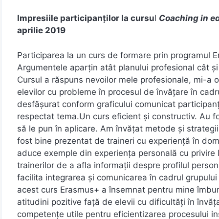
Impresiile participanților la cursu
l
Coaching in ed
aprilie 2019
Participarea la un curs de formare prin programul E
Argumentele aparțin atât planului profesional cât și
Cursul a răspuns nevoilor mele profesionale, mi-a of
elevilor cu probleme în procesul de învățare în cad
desfășurat conform graficului comunicat participanți
respectat tema.Un curs eficient și constructiv. Au fo
să le pun în aplicare. Am învățat metode și strateg
fost bine prezentat de traineri cu experiență în dom
aduce exemple din experiența personală cu privire 
trainerilor de a afla informații despre profilul perso
facilita integrarea și comunicarea în cadrul grupului 
acest curs Erasmus+ a însemnat pentru mine îmbun
atitudini pozitive față de elevii cu dificultăți în înv
competențe utile pentru eficientizarea procesului in