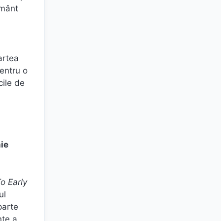
ământ
artea
pentru o
cile de
nie
o Early
ul
parte
nte a