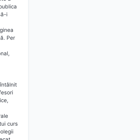
publica
ă-i
rginea
ă. Per
nal,
ntâlnit
fesori
ice,
rale
tui curs
olegii
lecat