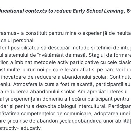
ucational contexts to reduce Early School Leaving
,
6
rasmus+ a constituit pentru mine o experiență de neuita
 celui personal.
erit posibilitatea să descopăr metode și tehnici de inte
rul sistemului de învățământ de masă. Stagiul de formar
lor, a îmbinat metodele activ participative cu cele clasi
st multe lucruri noi pe care le-am aflat și pe care voi în
ii inovatoare de reducere a abandonului școlar. Continutu
eniu. Atmosfera la curs a fost relaxantă, participanții au
la reducerea abandonului școlar. Am apreciat interesul
nal și experiența în domeniu a fiecărui participant pentru
dar și pentru a dezvolta dialogul intercultural. Participar
ătățirea competențelor de comunicare, adoptarea unei
ățare și cu risc de abandon școlar,dobândirea unor abilităț
structiv- educativ.