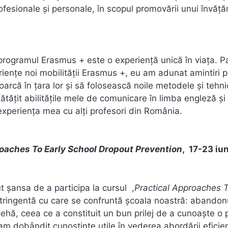
ofesionale și personale, în scopul promovării unui învăț
 programul Erasmus + este o experiență unică în viața. P
riențe noi mobilității Erasmus +, eu am adunat amintiri 
arcă în țara lor și să folosească noile metodele și tehni
tățit abilitățile mele de comunicare în limba engleză și
 experiența mea cu alți profesori din România.
oaches To Early School Dropout Prevention
, 17-23 iu
 şansa de a participa la cursul ,
Practical Approaches T
stringentă cu care se confruntă şcoala noastră: abandon
ehă, ceea ce a constituit un bun prilej de a cunoaşte o 
ui am dobȃndit cunoştinţe utile ȋn vederea abordării eficie