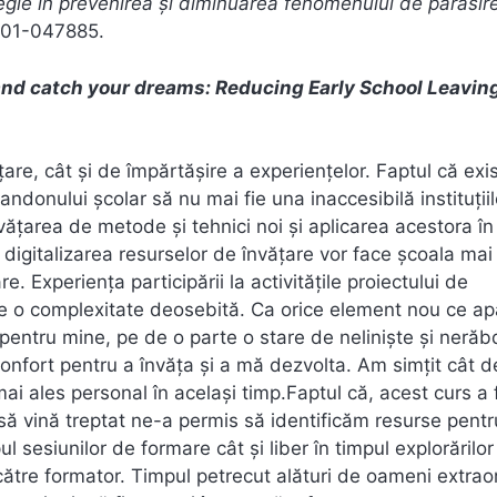
gie în prevenirea și diminuarea fenomenului de părăsir
A101-047885.
and catch your dreams: Reducing Early School Leavin
are, cât și de împărtășire a experiențelor. Faptul că exi
ndonului școlar să nu mai fie una inaccesibilă instituții
țarea de metode și tehnici noi și aplicarea acestora în
igitalizarea resurselor de învățare vor face școala mai
re. Experiența participării la activitățile proiectului de
e o complexitate deosebită. Ca orice element nou ce ap
 pentru mine, pe de o parte o stare de neliniște și nerăb
onfort pentru a învăța și a mă dezvolta. Am simțit cât d
mai ales personal în același timp.Faptul că, acest curs a 
ă să vină treptat ne-a permis să identificăm resurse pentr
pul sesiunilor de formare cât și liber în timpul explorărilor
către formator. Timpul petrecut alături de oameni extrao