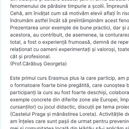
fenomenului de părăsire timpurie a şcolii. Ȋmpreună 
Cehă, am ȋnvăţat cum să motivăm elevii aflaţi ȋn ri
ȋndrumăm astfel ȋncȃt să preȋntȃmpinăm acest fen
Prezentarea unor exemple de bune practici, dar şi 
acestora, au contribuit, de asemenea, la conturare
total, a fost o experienţă frumoasă, demnă de repeta
relaţionat cu oameni experimentaţi şi valoroşi, to
cât şi profesional.
(Prof.Cărăbuş Georgeta)
Este primul curs Erasmus plus la care particip, am p
o formatoare foarte bine pregătită, care cunoștea bin
participanți la curs au fost foarte deschiși, colabor
exemple concrete din diferite zone ale Europei, împăr
cursanților) cu jocul didactic, discuții pe tema proiec
(Castelul Praga și mănăstirea Loreta). Activitățile d
am înțeles care sunt pașii de urmat pentru prevenirea 
mei și comunitatea locală din Hârlău să-i aplicăm ș