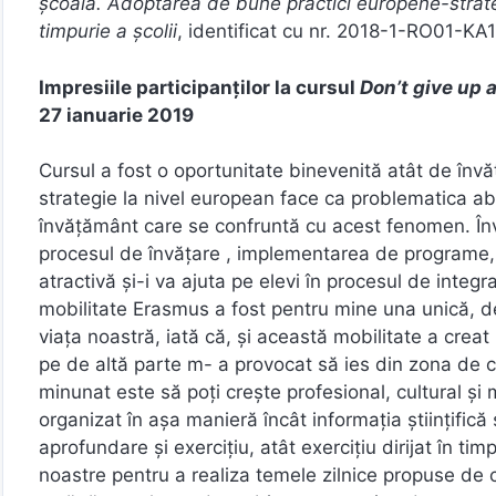
școală. Adoptarea de bune practici europene-strate
timpurie a școlii
, identificat cu nr. 2018-1-RO01-K
Impresiile participanților la cursul
Don’t give up 
27 ianuarie 2019
Cursul a fost o oportunitate binevenită atât de învăț
strategie la nivel european face ca problematica aba
învățământ care se confruntă cu acest fenomen. Învă
procesul de învățare , implementarea de programe, d
atractivă și-i va ajuta pe elevi în procesul de integra
mobilitate Erasmus a fost pentru mine una unică, d
viața noastră, iată că, și această mobilitate a creat
pe de altă parte m- a provocat să ies din zona de c
minunat este să poți crește profesional, cultural și 
organizat în aşa manieră încât informaţia ştiinţific
aprofundare şi exerciţiu, atât exerciţiu dirijat în tim
noastre pentru a realiza temele zilnice propuse de 