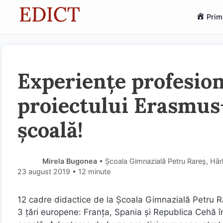
Sari
Prim
la
conținut
Experiențe profesion
proiectului Erasmus+
școală!
Mirela Bugonea
• Școala Gimnazială Petru Rareș, Hârl
23 august 2019
• 12 minute
12 cadre didactice de la Școala Gimnazială Petru Ra
3 țări europene: Franța, Spania și Republica Cehă 