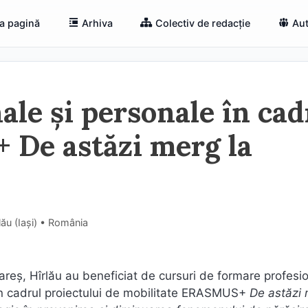
a pagină
Arhiva
Colectiv de redacție
Aut
ale și personale în cad
 De astăzi merg la
ău (Iaşi) • România
reș, Hîrlău au beneficiat de cursuri de formare profesio
în cadrul proiectului de mobilitate ERASMUS+
De astăzi 