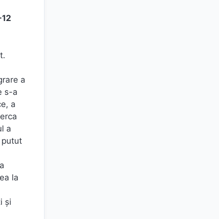
-12
t.
grare a
e s-a
ce, a
cerca
l a
 putut
 a
ea la
i și