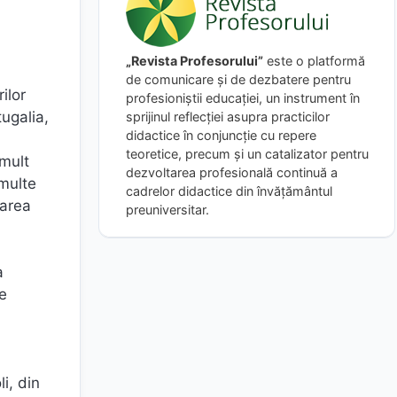
„Revista Profesorului”
este o platformă
de comunicare și de dezbatere pentru
ilor
profesioniștii educației, un instrument în
tugalia,
sprijinul reflecției asupra practicilor
didactice în conjuncție cu repere
teoretice, precum și un catalizator pentru
 mult
dezvoltarea profesională continuă a
 multe
cadrelor didactice din învățământul
zarea
preuniversitar.
a
re
i, din