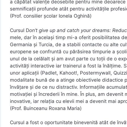
a căpătat valențe deosebite pentru mine deoarece a
semnificații profunde atât pentru activitățile profes
(Prof. consilier școlar Ionela Oghină)
Cursul D
on’t give up and catch your dreams: Reduc
mele, dar în același timp mi-a oferit posibilitatea de
Germania și Turcia, de a stabili contacte cu alte cultu
europene se confruntă cu părăsirea timpurie a școlii,
unul de la celălalt și am avut parte cu toții de o exp
activități interactive iar trainerul a fost la înălțime.
unor aplicații (Padlet, Kahoot!, Postermywall, Quiz
modalitate bună de a atinge obiectivele didactice p
învățare și de ce nu distractiv. Informațiile acumula
motivației și încrederii în mine. În plus, am deveni
inovative, iar relația cu elevii mei a devenit mai apr
(Prof. Buinceanu Roxana Maria)
Cursul a fost o oportunitate binevenită atât de învăț