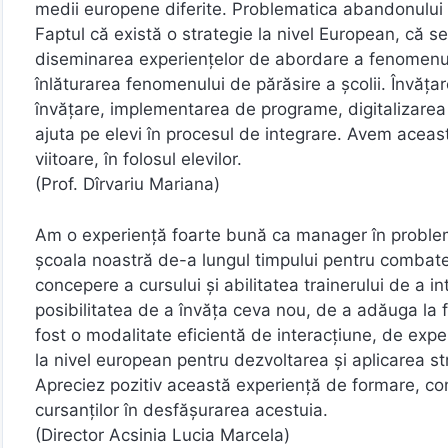
medii europene diferite. Problematica abandonului ș
Faptul că există o strategie la nivel European, că 
diseminarea experiențelor de abordare a fenomenului
înlăturarea fenomenului de părăsire a școlii. Învăța
învățare, implementarea de programe, digitalizarea 
ajuta pe elevi în procesul de integrare. Avem aceast
viitoare, în folosul elevilor.
(Prof. Dîrvariu Mariana)
Am o experiență foarte bună ca manager în problemat
școala noastră de-a lungul timpului pentru combate
concepere a cursului și abilitatea trainerului de a i
posibilitatea de a învăța ceva nou, de a adăuga la
fost o modalitate eficientă de interacțiune, de expe
la nivel european pentru dezvoltarea și aplicarea st
Apreciez pozitiv această experiență de formare, comp
cursanților în desfășurarea acestuia.
(Director Acsinia Lucia Marcela)