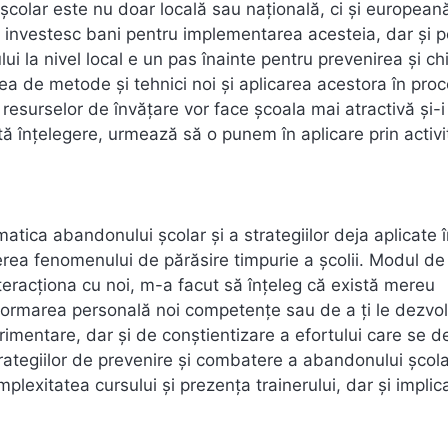
colar este nu doar locală sau națională, ci și european
se investesc bani pentru implementarea acesteia, dar și 
 la nivel local e un pas înainte pentru prevenirea și ch
rea de metode și tehnici noi și aplicarea acestora în pro
resurselor de învățare vor face școala mai atractivă și-i
ă înțelegere, urmează să o punem în aplicare prin activit
ica abandonului școlar și a strategiilor deja aplicate î
rea fenomenului de părăsire timpurie a școlii. Modul de
nteracționa cu noi, m-a facut să înțeleg că există mereu
 formarea personală noi competențe sau de a ți le dezvol
rimentare, dar și de conștientizare a efortului care se 
rategiilor de prevenire și combatere a abandonului școla
lexitatea cursului și prezența trainerului, dar și implic