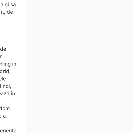
a și să
it, de
 de
în
ching in
drid,
ele
 noi,
ează în
edom
e a
periență