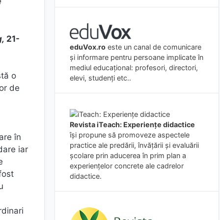
e
g,
21-
eduVox.ro
este un canal de comunicare
și informare pentru persoane implicate în
mediul educațional: profesori, directori,
stă o
elevi, studenți etc..
lor de
Revista iTeach: Experienţe didactice
îşi propune să promoveze aspectele
are în
practice ale predării, învăţării şi evaluării
dare iar
şcolare prin aducerea în prim plan a
e
experienţelor concrete ale cadrelor
fost
didactice.
u
rdinari