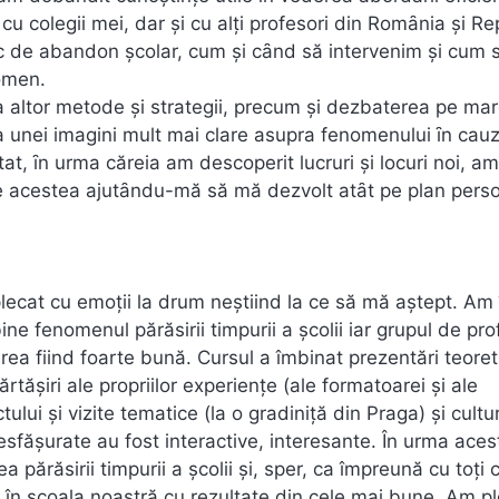
cu colegii mei, dar şi cu alţi profesori din Romȃnia şi Re
sc de abandon şcolar, cum şi cȃnd să intervenim şi cum s
omen.
a altor metode şi strategii, precum şi dezbaterea pe ma
a unei imagini mult mai clare asupra fenomenului ȋn cauz
t, ȋn urma căreia am descoperit lucruri şi locuri noi, am
ate acestea ajutȃndu-mă să mă dezvolt atȃt pe plan perso
lecat cu emoții la drum neștiind la ce să mă aștept. Am î
e fenomenul părăsirii timpurii a școlii iar grupul de pro
area fiind foarte bună. Cursul a îmbinat prezentări teoret
tășiri ale propriilor experiențe (ale formatoarei și ale
tului și vizite tematice (la o gradiniță din Praga) și cultu
esfășurate au fost interactive, interesante. În urma aces
părăsirii timpurii a școlii și, sper, ca împreună cu toți c
i în școala noastră cu rezultate din cele mai bune. Am p