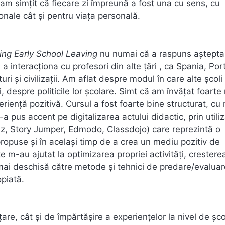
m simțit că fiecare zi împreună a fost una cu sens, cu
ionale cât și pentru viața personală.
ing Early School Leaving
nu numai că a raspuns așteptar
 a interacționa cu profesori din alte țări , ca Spania, Por
ri și civilizații. Am aflat despre modul în care alte școli
 despre politicile lor școlare. Simt că am învățat foarte
eriență pozitivă. Cursul a fost foarte bine structurat, cu
 S-a pus accent pe digitalizarea actului didactic, prin utili
ziz, Story Jumper, Edmodo, Classdojo) care reprezintă o
ropuse și în același timp de a crea un mediu pozitiv de
te m-au ajutat la optimizarea propriei activități, crestere
t mai deschisă către metode și tehnici de predare/evalua
opiată.
are, cât și de împărtășire a experiențelor la nivel de școl