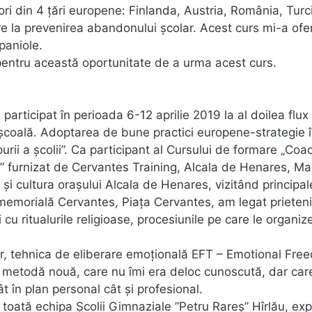
ri din 4 țări europene: Finlanda, Austria, România, Turci
e la prevenirea abandonului școlar. Acest curs mi-a ofer
spaniole.
pentru această oportunitate de a urma acest curs.
participat în perioada 6-12 aprilie 2019 la al doilea flux
a școală. Adoptarea de bune practici europene-strategie 
rii a școlii”. Ca participant al Cursului de formare „Coa
” furnizat de Cervantes Training, Alcala de Henares, Ma
i cultura orașului Alcala de Henares, vizitând principal
memorială Cervantes, Piața Cervantes, am legat prietenii
cu ritualurile religioase, procesiunile pe care le organiz
ar, tehnica de eliberare emoțională EFT – Emotional Fre
o metodă nouă, care nu îmi era deloc cunoscută, dar car
 în plan personal cât și profesional.
e toată echipa Școlii Gimnaziale ”Petru Rareș” Hîrlău, ex