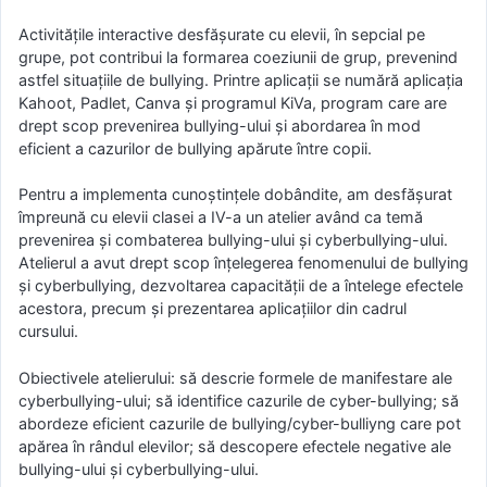
Activitățile interactive desfășurate cu elevii, în sepcial pe
grupe, pot contribui la formarea coeziunii de grup, prevenind
astfel situațiile de bullying. Printre aplicații se numără aplicația
Kahoot, Padlet, Canva și programul KiVa, program care are
drept scop prevenirea bullying-ului și abordarea în mod
eficient a cazurilor de bullying apărute între copii.
Pentru a implementa cunoștințele dobândite, am desfășurat
împreună cu elevii clasei a IV-a un atelier având ca temă
prevenirea și combaterea bullying-ului și cyberbullying-ului.
Atelierul a avut drept scop înțelegerea fenomenului de bullying
și cyberbullying, dezvoltarea capacității de a întelege efectele
acestora, precum și prezentarea aplicațiilor din cadrul
cursului.
Obiectivele atelierului: să descrie formele de manifestare ale
cyberbullying-ului; să identifice cazurile de cyber-bullying; să
abordeze eficient cazurile de bullying/cyber-bulliyng care pot
apărea în rândul elevilor; să descopere efectele negative ale
bullying-ului și cyberbullying-ului.