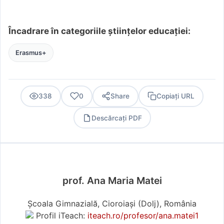
Încadrare în categoriile științelor educației:
Erasmus+
338
0
Share
Copiați URL
Descărcați PDF
PDF
prof. Ana Maria Matei
Școala Gimnazială, Cioroiași (Dolj), România
Profil iTeach:
iteach.ro/profesor/ana.matei1