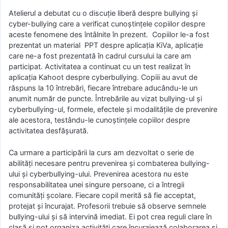
Atelierul a debutat cu o discuție liberă despre bullying și
cyber-bullying care a verificat cunoștințele copiilor despre
aceste fenomene des întâlnite în prezent. Copiilor le-a fost
prezentat un material PPT despre aplicația KiVa, aplicație
care ne-a fost prezentată în cadrul cursului la care am
participat. Activitatea a continuat cu un test realizat în
aplicația Kahoot despre cyberbullying. Copiii au avut de
răspuns la 10 întrebări, fiecare întrebare aducându-le un
anumit număr de puncte. Întrebările au vizat bullying-ul și
cyberbullying-ul, formele, efectele și modalitățile de prevenire
ale acestora, testându-le cunoștințele copiilor despre
activitatea desfășurată.
Ca urmare a participării la curs am dezvoltat o serie de
abilități necesare pentru prevenirea și combaterea bullying-
ului și cyberbullying-ului. Prevenirea acestora nu este
responsabilitatea unei singure persoane, ci a întregii
comunități școlare. Fiecare copil merită să fie acceptat,
protejat și încurajat. Profesorii trebuie să observe semnele
bullying-ului și să intervină imediat. Ei pot crea reguli clare în
clasă și pot organiza activități care încurajează colaborarea și