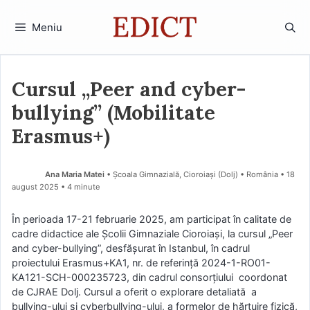
Sari
la
Meniu
conținut
Cursul „Peer and cyber-
bullying” (Mobilitate
Erasmus+)
Ana Maria Matei
• Școala Gimnazială, Cioroiași (Dolj) • România
18
august 2025
• 4 minute
În perioada 17-21 februarie 2025, am participat în calitate de
cadre didactice ale Școlii Gimnaziale Cioroiași, la cursul „Peer
and cyber-bullying”, desfășurat în Istanbul, în cadrul
proiectului Erasmus+KA1, nr. de referință 2024-1-RO01-
KA121-SCH-000235723, din cadrul consorțiului coordonat
de CJRAE Dolj. Cursul a oferit o explorare detaliată a
bullying-ului și cyberbullying-ului, a formelor de hărțuire fizică,