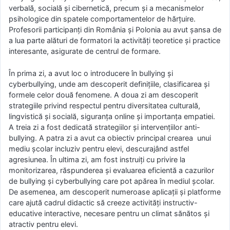
verbală, socială și cibernetică, precum și a mecanismelor
psihologice din spatele comportamentelor de hărțuire.
Profesorii participanţi din România și Polonia au avut şansa de
a lua parte alături de formatori la activităţi teoretice şi practice
interesante, asigurate de centrul de formare.
În prima zi, a avut loc o introducere în bullying și
cyberbullying, unde am descoperit definițiile, clasificarea și
formele celor două fenomene. A doua zi am descoperit
strategiile privind respectul pentru diversitatea culturală,
lingvistică și socială, siguranța online și importanța empatiei.
A treia zi a fost dedicată strategiilor și intervențiilor anti-
bullying. A patra zi a avut ca obiectiv principal crearea unui
mediu școlar incluziv pentru elevi, descurajând astfel
agresiunea. În ultima zi, am fost instruiți cu privire la
monitorizarea, răspunderea și evaluarea eficientă a cazurilor
de bullying și cyberbullying care pot apărea în mediul școlar.
De asemenea, am descoperit numeroase aplicații și platforme
care ajută cadrul didactic să creeze activități instructiv-
educative interactive, necesare pentru un climat sănătos și
atractiv pentru elevi.