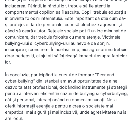
includerea. Părinții, la rândul lor, trebuie să fie atenți la
comportamentul copiilor, să îi asculte. Copiii trebuie educați și
în privința folosirii internetului. Este important să știe cum să-
și protejeze datele personale, cum să blocheze agresorii și
când să ceară ajutor. Rețelele sociale pot fi un loc minunat de
comunicare, dar trebuie folosite cu mare atenție. Victimele
bullying-ului și cyberbullying-ului au nevoie de sprijin,
încurajare și consiliere. În același timp, nici agresorii nu trebuie
doar pedepsiți, ci ajutați să înțeleagă impactul asupra faptelor
lor.
În concluzie, participând la cursul de formare ‘’Peer and
cyber-bullying’’ din Istanbul am avut oprtunitatea de a ne
dezvolta atat professional, dobândind instrumente și strategii
pentru a interveni eficient în cazuri de bullying și cyberbullying,
cât și personal, interacționând cu oameni minunați. Ne-a
oferit informații esențiale pentru a crea o societate mai
empatică, mai sigură și mai incluzivă, unde agresivitatea nu își
are locul.