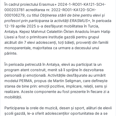
În cadrul proiectului Erasmus+ 2024-1-RO01-KA121-SCH-
000203781 acreditarea nr. 2022-RO01-KA120-SCH-
000106279, cu titlul
Obținerea stării de bine pentru elevi și
profesori prin participarea la activități ERASMUS+
, în perioada
12-19 aprilie 2025 s-a desfășurat mobilitatea în Turcia,
Antalya. Kepez Mahmut Celalettin Ökten Anadolu İmam Hatip
Lisesi a fost o primitoare instituție gazdă pentru grupul
alcătuit din 7 elevi adolescenți, toți băieți, proveniți din familii
monoparentale, majoritatea ca urmare a decesului unui
părinte.
În perioada petrecută în Antalya, elevii au participat la un
program atent construit, menit să îi sprijine în dezvoltarea
personală și emoțională. Activitățile desfășurate au urmărit
modelul PERMA, propus de Martin Seligman, care definește
starea de bine prin: emoții pozitive, implicare, relații, sens și
realizare. Aceste componente au fost prezente în fiecare zi a
mobilității.
Participarea la orele de muzică, desen și sport, alături de elevii
școlii gazdă, le-a oferit adolescenților oportunitatea de a se