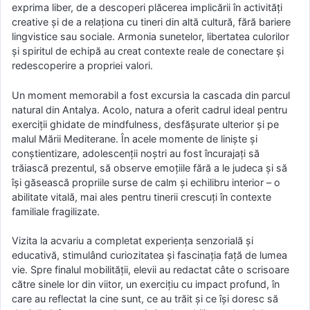
exprima liber, de a descoperi plăcerea implicării în activități
creative și de a relaționa cu tineri din altă cultură, fără bariere
lingvistice sau sociale. Armonia sunetelor, libertatea culorilor
și spiritul de echipă au creat contexte reale de conectare și
redescoperire a propriei valori.
Un moment memorabil a fost excursia la cascada din parcul
natural din Antalya. Acolo, natura a oferit cadrul ideal pentru
exerciții ghidate de mindfulness, desfășurate ulterior și pe
malul Mării Mediterane. În acele momente de liniște și
conștientizare, adolescenții noștri au fost încurajați să
trăiască prezentul, să observe emoțiile fără a le judeca și să
își găsească propriile surse de calm și echilibru interior – o
abilitate vitală, mai ales pentru tinerii crescuți în contexte
familiale fragilizate.
Vizita la acvariu a completat experiența senzorială și
educativă, stimulând curiozitatea și fascinația față de lumea
vie. Spre finalul mobilității, elevii au redactat câte o scrisoare
către sinele lor din viitor, un exercițiu cu impact profund, în
care au reflectat la cine sunt, ce au trăit și ce își doresc să