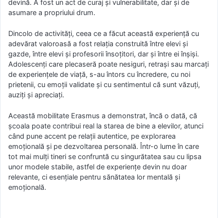
devină. A fost un act de curaj și vulnerabilitate, dar și de
asumare a propriului drum.
Dincolo de activități, ceea ce a făcut această experiență cu
adevărat valoroasă a fost relația construită între elevi și
gazde, între elevi și profesorii însoțitori, dar și între ei înșiși.
Adolescenți care plecaseră poate nesiguri, retrași sau marcați
de experiențele de viață, s-au întors cu încredere, cu noi
prietenii, cu emoții validate și cu sentimentul că sunt văzuți,
auziți și apreciați.
Această mobilitate Erasmus a demonstrat, încă o dată, că
școala poate contribui real la starea de bine a elevilor, atunci
când pune accent pe relații autentice, pe explorarea
emoțională și pe dezvoltarea personală. Într-o lume în care
tot mai mulți tineri se confruntă cu singurătatea sau cu lipsa
unor modele stabile, astfel de experiențe devin nu doar
relevante, ci esențiale pentru sănătatea lor mentală și
emoțională.