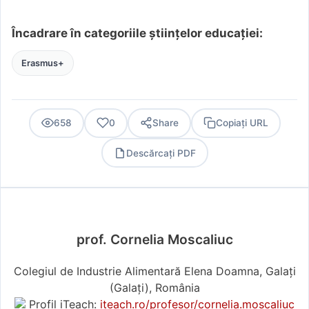
Încadrare în categoriile științelor educației:
Erasmus+
658
0
Share
Copiați URL
Descărcați PDF
PDF
prof. Cornelia Moscaliuc
Colegiul de Industrie Alimentară Elena Doamna, Galați
(Galaţi), România
Profil iTeach:
iteach.ro/profesor/cornelia.moscaliuc