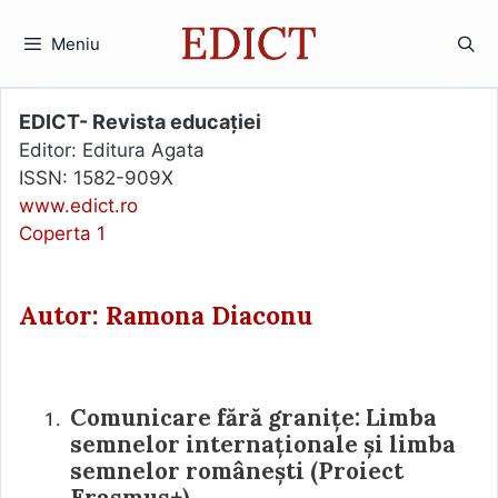
Sari
la
Meniu
conținut
EDICT- Revista educației
Editor: Editura Agata
ISSN: 1582-909X
www.edict.ro
Coperta 1
Autor: Ramona Diaconu
Comunicare fără granițe: Limba
semnelor internaționale și limba
semnelor românești (Proiect
Erasmus+)