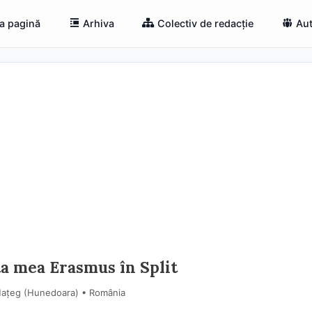
a pagină
Arhiva
Colectiv de redacție
Aut
ța mea Erasmus în Split
, Hațeg (Hunedoara) • România