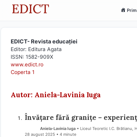
Sari
Prim
la
conținut
EDICT- Revista educației
Editor: Editura Agata
ISSN: 1582-909X
www.edict.ro
Coperta 1
Autor: Aniela-Lavinia Iuga
Învățare fără granițe – experien
Aniela-Lavinia Iuga
• Liceul Teoretic I.C. Brătianu
28 august 2025
• 4 minute