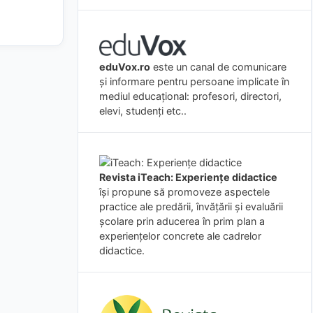
eduVox.ro
este un canal de comunicare
și informare pentru persoane implicate în
mediul educațional: profesori, directori,
elevi, studenți etc..
Revista iTeach: Experienţe didactice
îşi propune să promoveze aspectele
practice ale predării, învăţării şi evaluării
şcolare prin aducerea în prim plan a
experienţelor concrete ale cadrelor
didactice.