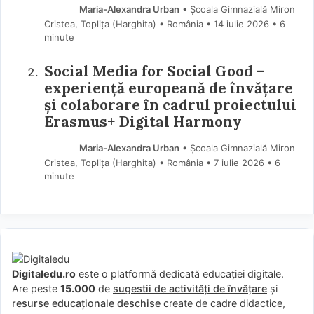
Maria-Alexandra Urban
• Școala Gimnazială Miron
Cristea, Toplița (Harghita) • România
14 iulie 2026
• 6
minute
Social Media for Social Good –
experiență europeană de învățare
și colaborare în cadrul proiectului
Erasmus+ Digital Harmony
Maria-Alexandra Urban
• Școala Gimnazială Miron
Cristea, Toplița (Harghita) • România
7 iulie 2026
• 6
minute
Digitaledu.ro
este o platformă dedicată educației digitale.
Are peste
15.000
de
sugestii de activități de învățare
și
resurse educaționale deschise
create de cadre didactice,