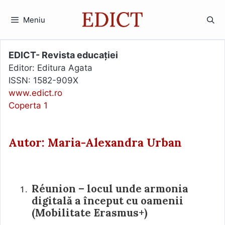
Sari
la
Meniu
conținut
EDICT- Revista educației
Editor: Editura Agata
ISSN: 1582-909X
www.edict.ro
Coperta 1
Autor: Maria-Alexandra Urban
Réunion – locul unde armonia
digitală a început cu oamenii
(Mobilitate Erasmus+)