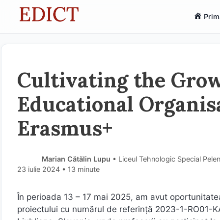
Sari
Prim
la
conținut
Cultivating the Gro
Educational Organisa
Erasmus+
Marian Cătălin Lupu
• Liceul Tehnologic Special Pele
23 iulie 2024
• 13 minute
În perioada 13 – 17 mai 2025, am avut oportunitatea 
proiectului cu numărul de referință 2023-1-RO01-