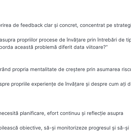
rirea de feedback clar și concret, concentrat pe strategi
e asupra propriilor procese de învățare prin întrebări de ti
borda această problemă diferit data viitoare?”
ând propria mentalitate de creștere prin asumarea riscur
pre propriile experiențe de învățare și despre cum ați d
ecesită planificare, efort continuu și reflecție asupra
abilească obiective, să-și monitorizeze progresul și să-și