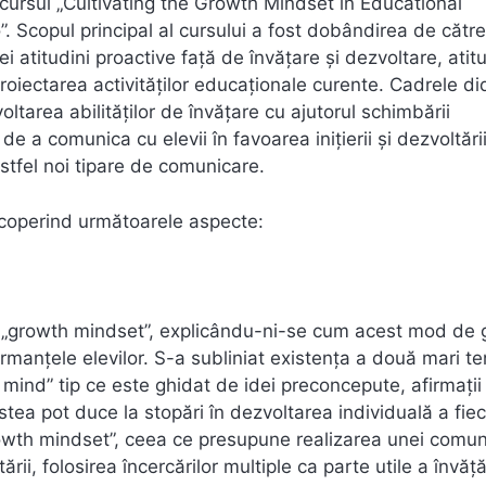
a cursul „Cultivating the Growth Mindset in Educational
. Scopul principal al cursului a fost dobândirea de către
 atitudini proactive față de învățare și dezvoltare, atit
eproiectarea activităților educaționale curente. Cadrele di
voltarea abilităților de învățare cu ajutorul schimbării
l de a comunica cu elevii în favoarea inițierii și dezvoltări
stfel noi tipare de comunicare.
 acoperind următoarele aspecte:
de „growth mindset”, explicându-ni-se cum acest mod de 
ormanțele elevilor. S-a subliniat existența a două mari t
d mind” tip ce este ghidat de idei preconcepute, afirmații
stea pot duce la stopări în dezvoltarea individuală a fiec
rowth mindset”, ceea ce presupune realizarea unei comun
rii, folosirea încercărilor multiple ca parte utile a învăță