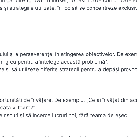
în gândire (growth mindset). Acest tip de comunicare s
și strategiile utilizate, în loc să se concentreze exclusi
ului și a perseverenței în atingerea obiectivelor. De exem
 din greu pentru a înțelege această problemă”.
e și să utilizeze diferite strategii pentru a depăși provoc
portunități de învățare. De exemplu, „Ce ai învățat din a
ata viitoare?”
e riscuri și să încerce lucruri noi, fără teama de eșec.