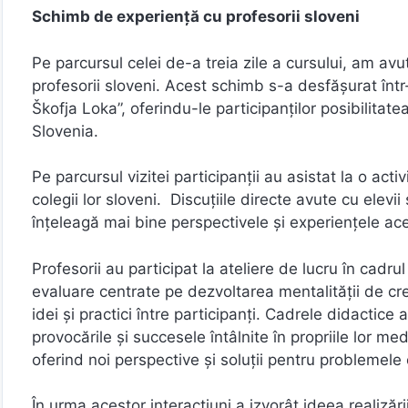
Schimb de experiență cu profesorii sloveni
Pe parcursul celei de-a treia zile a cursului, am av
profesorii sloveni. Acest schimb s-a desfășurat într
Škofja Loka”, oferindu-le participanților posibilitate
Slovenia.
Pe parcursul vizitei participanții au asistat la o ac
colegii lor sloveni. Discuțiile directe avute cu elevii
înțeleagă mai bine perspectivele și experiențele ac
Profesorii au participat la ateliere de lucru în cadr
evaluare centrate pe dezvoltarea mentalității de cr
idei și practici între participanți. Cadrele didactice
provocările și succesele întâlnite în propriile lor me
oferind noi perspective și soluții pentru problemel
În urma acestor interacțiuni a izvorât ideea realizăr