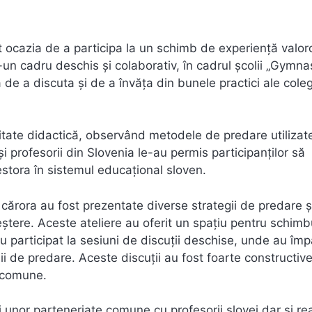
ut ocazia de a participa la un schimb de experiență valor
-un cadru deschis și colaborativ, în cadrul școlii „Gymn
a de a discuta și de a învăța din bunele practici ale coleg
tivitate didactică, observând metodele de predare utilizat
 și profesorii din Slovenia le-au permis participanților să
estora în sistemul educațional sloven.
ul cărora au fost prezentate diverse strategii de predare ș
eștere. Aceste ateliere au oferit un spațiu pentru schimb
 au participat la sesiuni de discuții deschise, unde au împ
dii de predare. Aceste discuții au fost foarte constructive
e comune.
ii unor parteneriate comune cu profesorii slovei dar și re