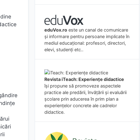
udine
dactice
eduVox.ro
este un canal de comunicare
și informare pentru persoane implicate în
i
mediul educațional: profesori, directori,
elevi, studenți etc..
Revista iTeach: Experienţe didactice
îşi propune să promoveze aspectele
practice ale predării, învăţării şi evaluării
gândire
şcolare prin aducerea în prim plan a
endințe
experienţelor concrete ale cadrelor
didactice.
ărui
icări
rii