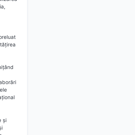
ia,
preluat
tățirea
mițând
aborări
ele
ațional
 și
și