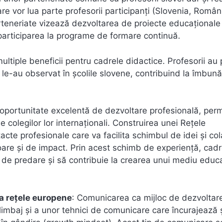
e vor lua parte profesorii participanți (Slovenia, Român
parteneriate vizează dezvoltarea de proiecte educaționale
participarea la programe de formare continuă.
ltiple beneficii pentru cadrele didactice. Profesorii au 
le-au observat în școlile slovene, contribuind la îmbună
o oportunitate excelentă de dezvoltare profesională, per
e colegilor lor internaționali. Construirea unei Rețele
acte profesionale care va facilita schimbul de idei și col
toare și de impact. Prin acest schimb de experiență, cadr
 de predare și să contribuie la crearea unui mediu educ
la rețele europene
: Comunicarea ca mijloc de dezvoltare
 limbaj și a unor tehnici de comunicare care încurajează 