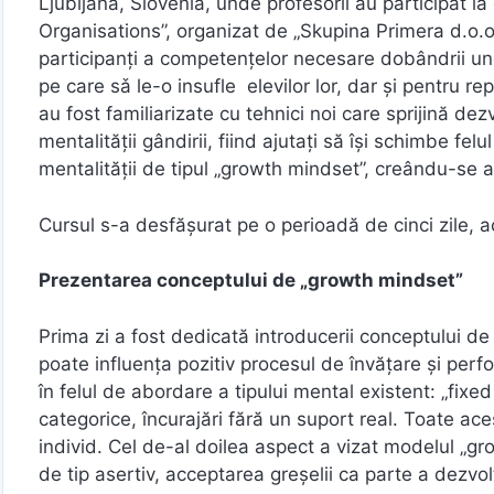
Ljubljana, Slovenia, unde profesorii au participat l
Organisations”, organizat de „Skupina Primera d.o.o”
participanți a competențelor necesare dobândrii unei
pe care sǎ le-o insufle elevilor lor, dar și pentru r
au fost familiarizate cu tehnici noi care sprijină dez
mentalității gândirii, fiind ajutați să își schimbe felu
mentalității de tipul „growth mindset”, creându-se a
Cursul s-a desfășurat pe o perioadă de cinci zile,
Prezentarea conceptului de „growth mindset”
Prima zi a fost dedicată introducerii conceptului 
poate influența pozitiv procesul de învățare și perf
în felul de abordare a tipului mental existent: „fixe
categorice, încurajări fără un suport real. Toate ace
individ. Cel de-al doilea aspect a vizat modelul „g
de tip asertiv, acceptarea greșelii ca parte a dezvoltă