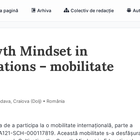
a pagină
Arhiva
Colectiv de redacție
Aut
wth Mindset in
tions – mobilitate
ndava, Craiova (Dolj) • România
de a participa la o mobilitate internațională, parte a
KA121-SCH-000117819. Această mobilitate s-a desfășura