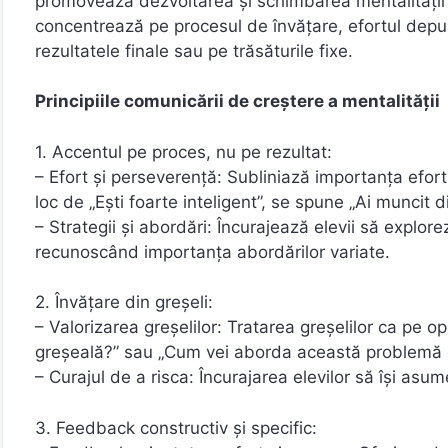
promovează dezvoltarea și schimbarea mentalității 
concentrează pe procesul de învățare, efortul depus 
rezultatele finale sau pe trăsăturile fixe.
Principiile comunicării de creștere a mentalității
1. Accentul pe proces, nu pe rezultat:
– Efort și perseverență: Subliniază importanța efort
loc de „Ești foarte inteligent”, se spune „Ai muncit
– Strategii și abordări: Încurajează elevii să explorez
recunoscând importanța abordărilor variate.
2. Învățare din greșeli:
– Valorizarea greșelilor: Tratarea greșelilor ca pe o
greșeală?” sau „Cum vei aborda această problemă d
– Curajul de a risca: Încurajarea elevilor să își asum
3. Feedback constructiv și specific: