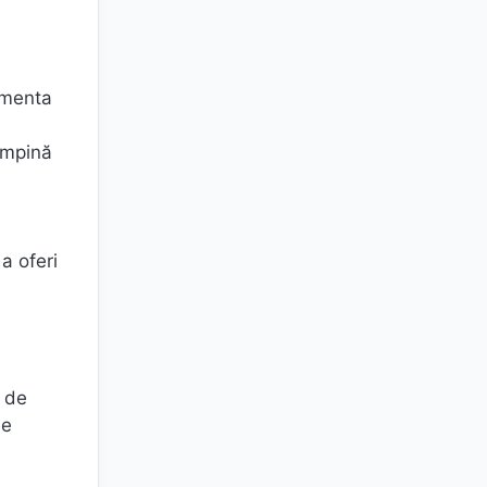
rimenta
tâmpină
a oferi
e de
de