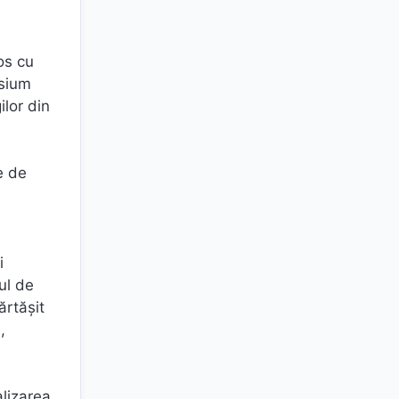
os cu
asium
ilor din
e de
i
ul de
ărtășit
,
alizarea