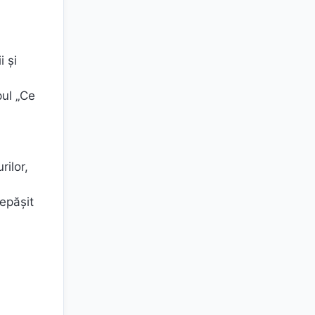
i și
pul „Ce
ilor,
epășit