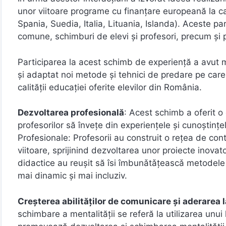
unor viitoare programe cu finanțare europeană la car
Spania, Suedia, Italia, Lituania, Islanda). Aceste 
comune, schimburi de elevi și profesori, precum și 
Participarea la acest schimb de experiență a avut mu
și adaptat noi metode și tehnici de predare pe care 
calității educației oferite elevilor din România.
Dezvoltarea profesională
: Acest schimb a oferit 
profesorilor să învețe din experiențele și cunoștințel
Profesionale: Profesorii au construit o rețea de cont
viitoare, sprijinind dezvoltarea unor proiecte inova
didactice au reușit să îsi îmbunǎtǎţeascǎ metodele
mai dinamic și mai incluziv.
Creșterea abilităților de comunicare și aderarea 
schimbare a mentalității se referă la utilizarea unui