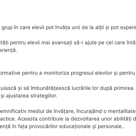
grup în care elevii pot învăța unii de la alții și pot expe
tăți pentru elevii mai avansați să-i ajute pe cei care în
eriență.
formative pentru a monitoriza progresul elevilor și pentru 
izuiască și să îmbunătățească lucrările lor după primirea
i ajustarea strategiilor.
emnificativ mediul de învățare, încurajând o mentalitat
idactice. Aceasta contribuie la dezvoltarea unor abilități 
liență în fața provocărilor educaționale și personale..