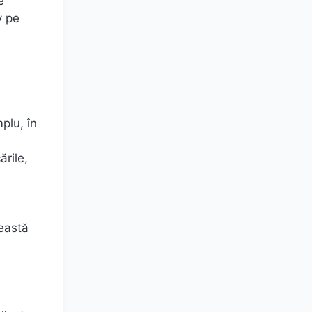
e
v pe
plu, în
ările,
ceastă