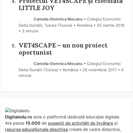
Proiectul VET4SCAPE și ciocolata
LITTLE JOY
Camelia-Domnica Mocanu
• Colegiul Economic
Delta Dunării, Tulcea (Tulcea) • România
25 martie 2018
• 3 minute
VET4SCAPE – un nou proiect
oportunist
Camelia-Domnica Mocanu
• Colegiul Economic
Delta Dunării (Tulcea) • România
26 noiembrie 2017
• 4
minute
Digitaledu.ro
este o platformă dedicată educației digitale.
Are peste
15.000
de
sugestii de activități de învățare
și
resurse educaționale deschise
create de cadre didactice,