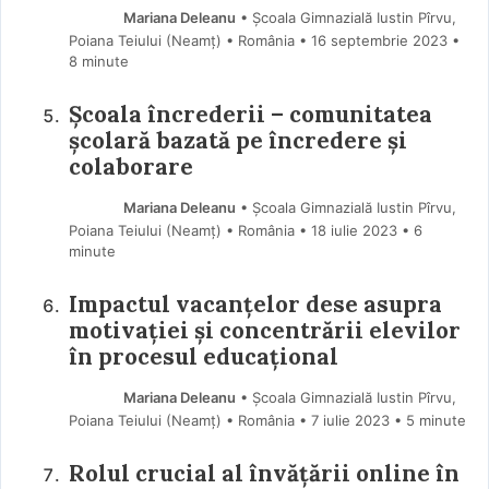
Mariana Deleanu
• Școala Gimnazială Iustin Pîrvu,
Poiana Teiului (Neamţ) • România
16 septembrie 2023
•
8 minute
Școala încrederii – comunitatea
școlară bazată pe încredere și
colaborare
Mariana Deleanu
• Școala Gimnazială Iustin Pîrvu,
Poiana Teiului (Neamţ) • România
18 iulie 2023
• 6
minute
Impactul vacanțelor dese asupra
motivației și concentrării elevilor
în procesul educațional
Mariana Deleanu
• Școala Gimnazială Iustin Pîrvu,
Poiana Teiului (Neamţ) • România
7 iulie 2023
• 5 minute
Rolul crucial al învățării online în