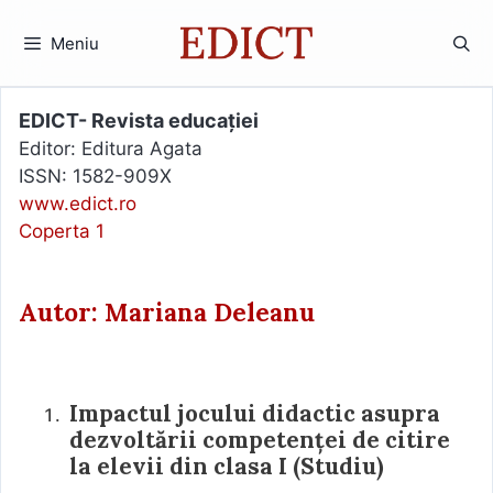
Sari
la
Meniu
conținut
EDICT- Revista educației
Editor: Editura Agata
ISSN: 1582-909X
www.edict.ro
Coperta 1
Autor: Mariana Deleanu
Impactul jocului didactic asupra
dezvoltării competenței de citire
la elevii din clasa I (Studiu)