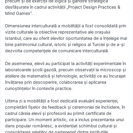
precum și de exerciții de logică și gândire strategică
desfășurate în cadrul activității „Project Design Practices &
Mind Games”.
Dimensiunea interculturală a mobilității a fost consolidată prin
vizite culturale la obiective reprezentative ale orașului
Istanbul, care au oferit elevilor oportunitatea de a înțelege mai
bine patrimoniul cultural, istoric și religios al Turciei și de a-și
dezvolta competențele de comunicare interculturală.
De asemenea, elevii au participat la activități experimentale în
laboratoarele școlii gazdă, precum observații la microscop și
ateliere de matematică și tehnologie, activități ce au încurajat
învățarea prin descoperire, colaborarea și aplicarea
cunoștințelor în contexte practice.
Ultima zi a mobilității a fost dedicată evaluării experienței,
completării fișelor de feedback și ceremoniei de închidere, în
cadrul căreia elevii și profesorii au primit certificate de
participare. Un moment artistic, ce a inclus prezentarea unui
dans popular românesc, a evidențiat schimbul cultural și
consolidarea relațiilor de parteneriat dintre instituțiile