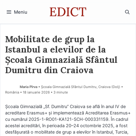
Sari
la
Meniu
conținut
Mobilitate de grup la
Istanbul a elevilor de la
Școala Gimnazială Sfântul
Dumitru din Craiova
Maria Pîrva
• Școala Gimnazială Sfântul Dumitru, Craiova (Dolj) •
România
18 ianuarie 2026
• 3 minute
Școala Gimnazială „Sf. Dumitru” Craiova se află în anul IV de
acreditare Erasmus+ și implementează Acreditarea Erasmus+
cu numărul 2025-1-RO01-KA121-SCH-000331159. În cadrul
acestei acreditări, în perioada 20–24 octombrie 2025, a fost
desfășurată o mobilitate de grup a elevilor în Istanbul, Turcia,