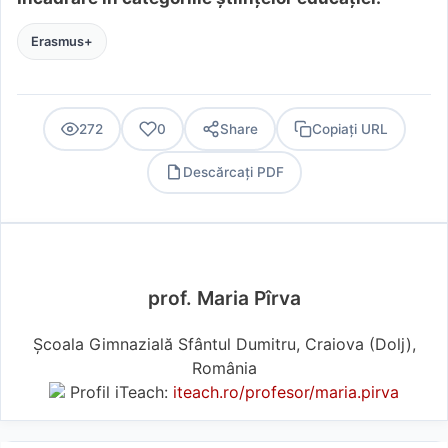
Erasmus+
272
0
Share
Copiați URL
Descărcați PDF
PDF
prof. Maria Pîrva
Școala Gimnazială Sfântul Dumitru, Craiova (Dolj),
România
Profil iTeach:
iteach.ro/profesor/maria.pirva