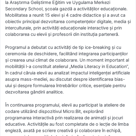
la Araştırma Geliştirme Eğitim ve Uygulama Merkezi
Secondary School, școala gazdă a activităților educaționale.
Mobilitatea a reunit 15 elevi și 4 cadre didactice și a avut ca
obiectiv principal dezvoltarea competențelor digitale, media și
interculturale, prin activități educaționale interactive și prin
colaborarea cu elevii și profesorii din instituția parteneră.
Programul a debutat cu activități de tip ice-breaking și cu
ceremonia de deschidere, facilitând integrarea participanților
și crearea unui climat de colaborare. Un moment important al
mobilității l-a constituit atelierul „Media Literacy in Education”,
în cadrul căruia elevii au analizat impactul inteligenței artificiale
asupra mass-mediei, au discutat despre identificarea bias-
ului și despre formularea întrebărilor critice, esențiale pentru
dezvoltarea gândirii analitice.
În continuarea programului, elevii au participat la ateliere de
codare utilizând dispozitivul Micro:Bit, explorând
programarea interactivă prin realizarea de animații și jocuri
educative. Activitățile au fost completate de o lecție de limba
engleză, axată pe scriere creativă și colaborare în echipă,