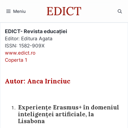
Sari
la
Meniu
conținut
EDICT- Revista educației
Editor: Editura Agata
ISSN: 1582-909X
www.edict.ro
Coperta 1
Autor: Anca Irinciuc
Experiențe Erasmus+ în domeniul
inteligenței artificiale, la
Lisabona