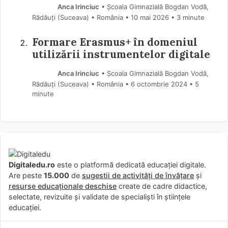
Anca Irinciuc
• Școala Gimnazială Bogdan Vodă,
Rădăuți (Suceava) • România
10 mai 2026
• 3 minute
Formare Erasmus+ în domeniul
utilizării instrumentelor digitale
Anca Irinciuc
• Școala Gimnazială Bogdan Vodă,
Rădăuți (Suceava) • România
6 octombrie 2024
• 5
minute
Digitaledu.ro
este o platformă dedicată educației digitale.
Are peste
15.000
de
sugestii de activități de învățare
și
resurse educaționale deschise
create de cadre didactice,
selectate, revizuite și validate de specialiști în științele
educației.