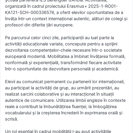
organizată în cadrul proiectului Erasmus+ 2025-1-RO01-
KA121-SCH-000336574, a oferit elevilor oportunitatea de a
învăța într-un context internațional autentic, alături de colegi și
profesori din diferite țări europene.
Pe parcursul celor cinci zile, participanții au luat parte la
activități educaționale variate, concepute pentru a sprijini
dezvoltarea competențelor-cheie necesare într-o societate
europeană modernă. Mobilitatea a îmbinat învățarea formală,
nonformală și experiențială, transformând fiecare activitate
într-o oportunitate de dezvoltare personală și academică.
Elevii au comunicat permanent cu partenerii lor internaționali,
au participat la activități de grup, au urmărit prezentări, au
realizat sarcini colaborative și au interacționat în situații
autentice de comunicare. Utilizarea limbii engleze în contexte
reale a contribuit la îmbunătățirea fluenței, la îmbogățirea
vocabularului și la creșterea încrederii în exprimarea orală și
scrisă.
Un rol esențial în cadrul mobilității l-au avut activitățile