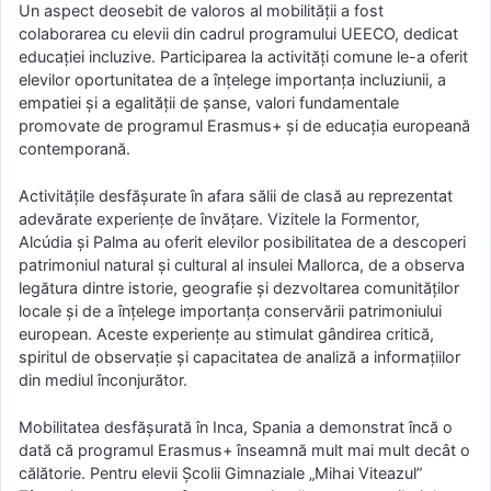
Un aspect deosebit de valoros al mobilității a fost
colaborarea cu elevii din cadrul programului UEECO, dedicat
educației incluzive. Participarea la activități comune le-a oferit
elevilor oportunitatea de a înțelege importanța incluziunii, a
empatiei și a egalității de șanse, valori fundamentale
promovate de programul Erasmus+ și de educația europeană
contemporană.
Activitățile desfășurate în afara sălii de clasă au reprezentat
adevărate experiențe de învățare. Vizitele la Formentor,
Alcúdia și Palma au oferit elevilor posibilitatea de a descoperi
patrimoniul natural și cultural al insulei Mallorca, de a observa
legătura dintre istorie, geografie și dezvoltarea comunităților
locale și de a înțelege importanța conservării patrimoniului
european. Aceste experiențe au stimulat gândirea critică,
spiritul de observație și capacitatea de analiză a informațiilor
din mediul înconjurător.
Mobilitatea desfășurată în Inca, Spania a demonstrat încă o
dată că programul Erasmus+ înseamnă mult mai mult decât o
călătorie. Pentru elevii Școlii Gimnaziale „Mihai Viteazul”