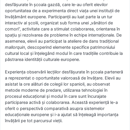
desfășurate în școala gazdă, care le-au oferit elevilor
oportunitatea de a experimenta direct viața unei instituții de
învățământ europene. Participanții au luat parte la un tur
interactiv al școlii, organizat sub forma unei „vânători de
comori”, activitate care a stimulat colaborarea, orientarea în
spațiu și rezolvarea de probleme în echipe internaționale. De
asemenea, elevii au participat la ateliere de dans tradițional
mallorquin
, descoperind elemente specifice patrimoniului
cultural local și înțelegând modul în care tradițiile contribuie la
păstrarea identității culturale europene.
Experiența observării lecțiilor desfășurate în școala parteneră
a reprezentat o oportunitate valoroasă de învățare. Elevii au
asistat la ore alături de colegii lor spanioli, au observat
metode moderne de predare, utilizarea tehnologiei în
procesul educațional și modul în care sunt încurajate
participarea activă și colaborarea. Această experiență le-a
oferit o perspectivă comparativă asupra sistemelor
educaționale europene și i-a ajutat să înțeleagă importanța
învățării pe tot parcursul vieții.