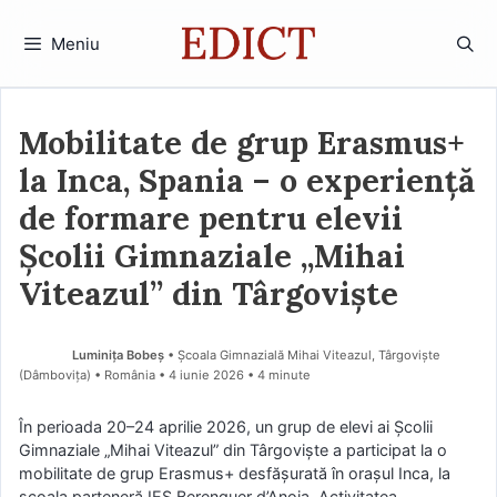
Sari
la
Meniu
conținut
Mobilitate de grup Erasmus+
la Inca, Spania – o experiență
de formare pentru elevii
Școlii Gimnaziale „Mihai
Viteazul” din Târgoviște
Luminița Bobeș
• Școala Gimnazială Mihai Viteazul, Târgoviște
(Dâmboviţa) • România
4 iunie 2026
• 4 minute
În perioada 20–24 aprilie 2026, un grup de elevi ai Școlii
Gimnaziale „Mihai Viteazul” din Târgoviște a participat la o
mobilitate de grup Erasmus+ desfășurată în orașul Inca, la
școala parteneră IES Berenguer d’Anoia. Activitatea,