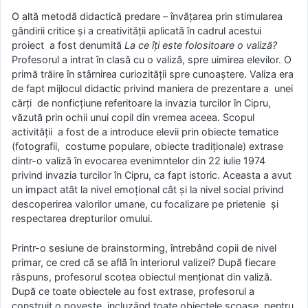
O altă metodă didactică predare – învățarea prin stimularea
gândirii critice și a creativității aplicată în cadrul acestui
proiect a fost denumită
La ce îți este folositoare o valiză?
Profesorul a intrat în clasă cu o valiză, spre uimirea elevilor. O
primă trăire în stârnirea curiozității spre cunoaștere. Valiza era
de fapt mijlocul didactic privind maniera de prezentare a unei
cărți de nonficțiune referitoare la invazia turcilor în Cipru,
văzută prin ochii unui copil din vremea aceea. Scopul
activității a fost de a introduce elevii prin obiecte tematice
(fotografii, costume populare, obiecte tradiționale) extrase
dintr-o valiză în evocarea evenimntelor din 22 iulie 1974
privind invazia turcilor în Cipru, ca fapt istoric. Aceasta a avut
un impact atât la nivel emoțional cât și la nivel social privind
descoperirea valorilor umane, cu focalizare pe prietenie și
respectarea drepturilor omului.
Printr-o sesiune de brainstorming, întrebând copii de nivel
primar, ce cred că se află în interiorul valizei? După fiecare
răspuns, profesorul scotea obiectul menționat din valiză.
După ce toate obiectele au fost extrase, profesorul a
construit o poveste, incluzând toate obiectele scoase, pentru