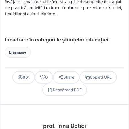
învățare – evaluare utilizând strategiile descoperite în stagiul
de practică, activități extracurriculare de prezentare a istoriei,
tradițiilor și culturii cipriote.
Încadrare în categoriile științelor educației:
Erasmus+
861
0
Share
Copiați URL
Descărcați PDF
PDF
prof. Irina Botici