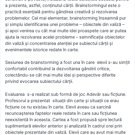
a prezenta, astfel, conținutul cărții. Brainstormingul este o
practică esențială pentru gândirea creativă și rezolvarea
problemelor. Cel mai elementar, brainstorming înseamnă pur
și simplu identificarea unei probleme – obiectele din valiză –
și apoi venirea cu cât mai multe idei proaspete care ar putea
ajuta la rezolvarea acelei probleme – semnificația obiectelor
din valiză și concentrarea atenției pe subiectul cărții și
evenimentele istorice redate în carte.
Sesiunea de brainstorming a fost una în care elevii s-au simțit
confortabil contribuind la dezvoltarea gândirii critice,
colectându-se cât mai multe idei și perspective diferite
privind evocarea subiectului cărții.
Evaluarea s-a realizat sub formă de joc Adevăr sau ficțiune.
Profesorul a prezentat situații din carte și situații ce erau
ficțiune ce nu existau în carte. Elevii aveau ca sarcină
recunoașterea faptelor reale redate în care sau ficțiunea
neexistentă în aceasta. Cartea a fost propusă spre lectură
suplimentară elevilor anterior și analizată în cadrul orei prin
obiectele prezentate din valiză. Elevii care au avut mai multe