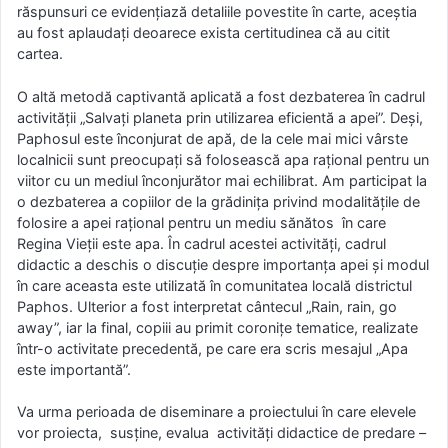
răspunsuri ce evidențiază detaliile povestite în carte, aceștia
au fost aplaudați deoarece exista certitudinea că au citit
cartea.
O altă metodă captivantă aplicată a fost dezbaterea în cadrul
activității „Salvați planeta prin utilizarea eficientă a apei”. Deși,
Paphosul este înconjurat de apă, de la cele mai mici vârste
localnicii sunt preocupați să folosească apa rațional pentru un
viitor cu un mediul înconjurător mai echilibrat. Am participat la
o dezbaterea a copiilor de la grădinița privind modalitățile de
folosire a apei rațional pentru un mediu sănătos în care
Regina Vieții este apa. În cadrul acestei activități, cadrul
didactic a deschis o discuție despre importanța apei și modul
în care aceasta este utilizată în comunitatea locală districtul
Paphos. Ulterior a fost interpretat cântecul „Rain, rain, go
away”, iar la final, copiii au primit coronițe tematice, realizate
într-o activitate precedentă, pe care era scris mesajul „Apa
este importantă”.
Va urma perioada de diseminare a proiectului în care elevele
vor proiecta, susține, evalua activități didactice de predare –