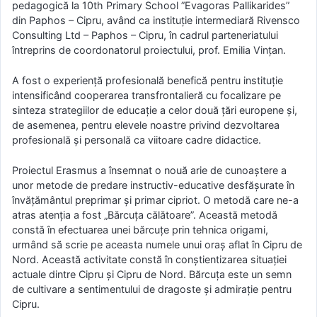
pedagogică la 10th Primary School ”Evagoras Pallikarides”
din Paphos – Cipru, având ca instituție intermediară Rivensco
Consulting Ltd – Paphos – Cipru, în cadrul parteneriatului
întreprins de coordonatorul proiectului, prof. Emilia Vințan.
A fost o experiență profesională benefică pentru instituție
intensificând cooperarea transfrontalieră cu focalizare pe
sinteza strategiilor de educație a celor două țări europene și,
de asemenea, pentru elevele noastre privind dezvoltarea
profesională și personală ca viitoare cadre didactice.
Proiectul Erasmus a însemnat o nouă arie de cunoaștere a
unor metode de predare instructiv-educative desfășurate în
învățământul preprimar și primar cipriot. O metodă care ne-a
atras atenția a fost „Bărcuța călătoare”. Această metodă
constă în efectuarea unei bărcuțe prin tehnica origami,
urmând să scrie pe aceasta numele unui oraș aflat în Cipru de
Nord. Această activitate constă în conștientizarea situației
actuale dintre Cipru și Cipru de Nord. Bărcuța este un semn
de cultivare a sentimentului de dragoste și admirație pentru
Cipru.