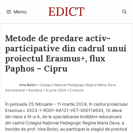
Sari
la
Meniu
conținut
Metode de predare activ-
participative din cadrul unui
proiectul Erasmus+, flux
Paphos – Cipru
Irina Botici
• Colegiul Național Pedagogic Regina Maria, Deva
(Hunedoara) • România
8 iunie 2024
• 5 minute
În perioada 25 februarie – 11 martie 2024, în cadrul proiectului
Erasmus+ 2023-1-RO01-KA121-VET-000114643, 10 eleve
din clasa a XI-a A, de la specializarea învățător-educatoare
din cadrul Colegiul Național Pedagogic Regina Maria Deva, a
însoțite de prof. Irina Botici, au participat la stagiul de practică