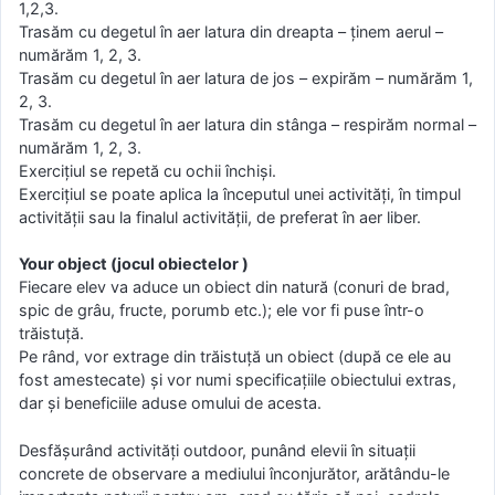
1,2,3.
Trasăm cu degetul în aer latura din dreapta – ținem aerul –
numărăm 1, 2, 3.
Trasăm cu degetul în aer latura de jos – expirăm – numărăm 1,
2, 3.
Trasăm cu degetul în aer latura din stânga – respirăm normal –
numărăm 1, 2, 3.
Exercițiul se repetă cu ochii închiși.
Exercițiul se poate aplica la începutul unei activități, în timpul
activității sau la finalul activității, de preferat în aer liber.
Your object (jocul obiectelor )
Fiecare elev va aduce un obiect din natură (conuri de brad,
spic de grâu, fructe, porumb etc.); ele vor fi puse într-o
trăistuță.
Pe rând, vor extrage din trăistuță un obiect (după ce ele au
fost amestecate) și vor numi specificațiile obiectului extras,
dar și beneficiile aduse omului de acesta.
Desfășurând activități outdoor, punând elevii în situații
concrete de observare a mediului înconjurător, arătându-le