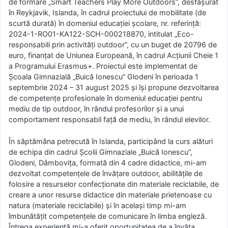
de formare „Smart Teachers Play More Outdoors”, desfășurat
în Reykjavik, Islanda, în cadrul proiectului de mobilitate (de
scurtă durată) în domeniul educației școlare, nr. referință:
2024-1-RO01-KA122-SCH-000218870, intitulat „Eco-
responsabili prin activități outdoor”, cu un buget de 20796 de
euro, finanțat de Uniunea Europeană, în cadrul Acțiunii Cheie 1
a Programului Erasmus+. Proiectul este implementat de
Școala Gimnazială „Buică Ionescu” Glodeni în perioada 1
septembrie 2024 – 31 august 2025 și își propune dezvoltarea
de competențe profesionale în domeniul educației pentru
mediu de tip outdoor, în rândul profesorilor și a unui
comportament responsabil față de mediu, în rândul elevilor.
În săptămâna petrecută în Islanda, participând la curs alături
de echipa din cadrul Școlii Gimnaziale „Buică Ionescu”,
Glodeni, Dâmbovița, formată din 4 cadre didactice, mi-am
dezvoltat competențele de învățare outdoor, abilitățile de
folosire a resurselor confecționate din materiale reciclabile, de
creare a unor resurse didactice din materiale prietenoase cu
natura (materiale reciclabile) și în același timp mi-am
îmbunătățit competențele de comunicare în limba engleză.
Întrega experiență mi-a oferit oportunitatea de a învăța