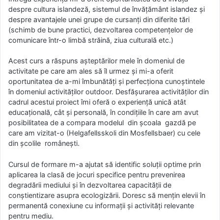
despre cultura islandeză, sistemul de învățământ islandez și
despre avantajele unei grupe de cursanți din diferite tări
(schimb de bune practici, dezvoltarea competențelor de
comunicare într-o limbă străină, ziua culturală etc.)
Acest curs a răspuns aşteptărilor mele în domeniul de
activitate pe care am ales să îl urmez și mi-a oferit
oportunitatea de a-mi îmbunătăţi şi perfecţiona cunoştintele
în domeniul activităților outdoor. Desfășurarea activităților din
cadrul acestui proiect îmi oferă o experienţă unică atât
educaţională, cât şi personală, în condiţiile în care am avut
posibilitatea de a compara modelul din școala gazdă pe
care am vizitat-o (Helgafellsskoli din Mosfellsbaer) cu cele
din școlile româneşti.
Cursul de formare m-a ajutat să identific soluții optime prin
aplicarea la clasă de jocuri specifice pentru prevenirea
degradării mediului și în dezvoltarea capacității de
conștientizare asupra ecologizării. Doresc să mențin elevii în
permanentă conexiune cu informații și activități relevante
pentru mediu.