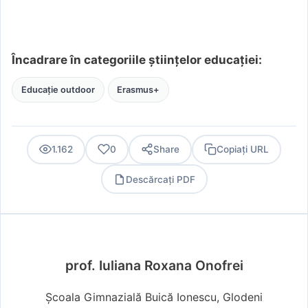
Încadrare în categoriile științelor educației:
Educație outdoor
Erasmus+
1.162
0
Share
Copiați URL
Descărcați PDF
PDF
prof. Iuliana Roxana Onofrei
Școala Gimnazială Buică Ionescu, Glodeni