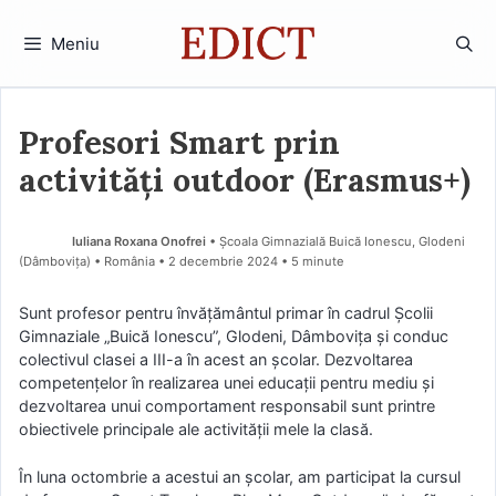
Sari
la
Meniu
conținut
Profesori Smart prin
activități outdoor (Erasmus+)
Iuliana Roxana Onofrei
• Școala Gimnazială Buică Ionescu, Glodeni
(Dâmboviţa) • România
2 decembrie 2024
• 5 minute
Sunt profesor pentru învățământul primar în cadrul Școlii
Gimnaziale „Buică Ionescu”, Glodeni, Dâmbovița și conduc
colectivul clasei a III-a în acest an școlar. Dezvoltarea
competențelor în realizarea unei educații pentru mediu și
dezvoltarea unui comportament responsabil sunt printre
obiectivele principale ale activității mele la clasă.
În luna octombrie a acestui an școlar, am participat la cursul