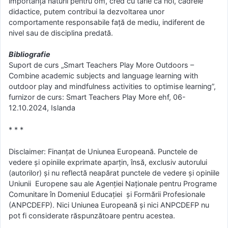
importanța naturii pentru om, cred cu tărie că noi, cadrele
didactice, putem contribui la dezvoltarea unor
comportamente responsabile față de mediu, indiferent de
nivel sau de disciplina predată.
Bibliografie
Suport de curs „Smart Teachers Play More Outdoors –
Combine academic subjects and language learning with
outdoor play and mindfulness activities to optimise learning”,
furnizor de curs: Smart Teachers Play More ehf, 06-
12.10.2024, Islanda
* * *
Disclaimer: Finanțat de Uniunea Europeană. Punctele de
vedere și opiniile exprimate aparțin, însă, exclusiv autorului
(autorilor) și nu reflectă neapărat punctele de vedere și opiniile
Uniunii Europene sau ale Agenției Naționale pentru Programe
Comunitare în Domeniul Educației și Formării Profesionale
(ANPCDEFP). Nici Uniunea Europeană și nici ANPCDEFP nu
pot fi considerate răspunzătoare pentru acestea.