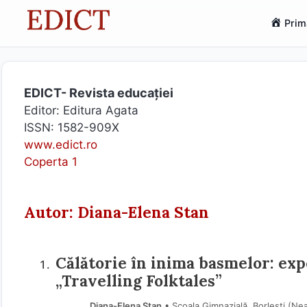
Sari
Prim
la
conținut
EDICT- Revista educației
Editor: Editura Agata
ISSN: 1582-909X
www.edict.ro
Coperta 1
Autor: Diana-Elena Stan
Călătorie în inima basmelor: exp
„Travelling Folktales”
Diana-Elena Stan
• Școala Gimnazială, Borlești (Ne