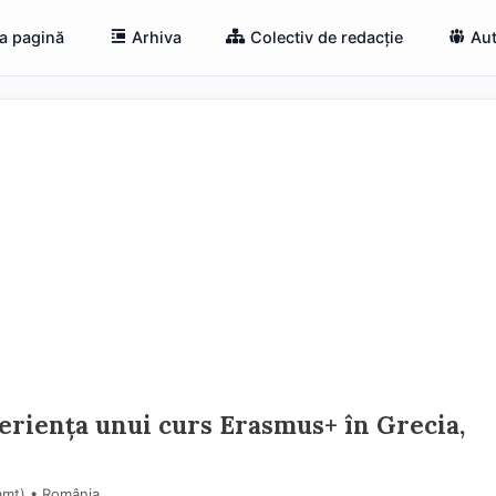
a pagină
Arhiva
Colectiv de redacție
Aut
eriența unui curs Erasmus+ în Grecia,
amţ) • România