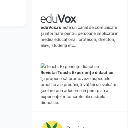
eduVox.ro
este un canal de comunicare
și informare pentru persoane implicate în
mediul educațional: profesori, directori,
elevi, studenți etc..
Revista iTeach: Experienţe didactice
îşi propune să promoveze aspectele
practice ale predării, învăţării şi evaluării
şcolare prin aducerea în prim plan a
experienţelor concrete ale cadrelor
didactice.