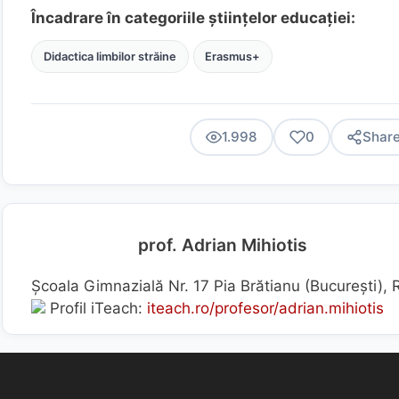
Încadrare în categoriile științelor educației:
Didactica limbilor străine
Erasmus+
1.998
0
Shar
prof. Adrian Mihiotis
Școala Gimnazială Nr. 17 Pia Brătianu (Bucureşti),
Profil iTeach:
iteach.ro/profesor/adrian.mihiotis