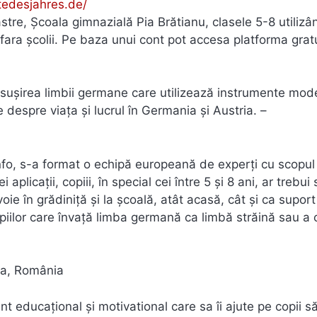
tedesjahres.de/
oastre, Școala gimnazială Pia Brătianu, clasele 5-8 utilizâ
 afara școlii. Pe baza unui cont pot accesa platforma gratu
însușirea limbii germane care utilizează instrumente mod
ce despre viața și lucrul în Germania și Austria. –
info, s-a format o echipă europeană de experți cu scopul
aplicații, copiii, în special cei între 5 și 8 ani, ar trebui 
ie în grădiniță și la școală, atât acasă, cât și ca supor
opiilor care învață limba germană ca limbă străină sau a 
nia, România
nt educațional și motivational care sa îi ajute pe copii s