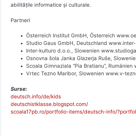
abilitățile informatice și culturale.
Partneri
Österreich Institut GmbH, Österreich www.oes
Studio Gaus GmbH, Deutschland www.inter-k
Inter-kulturo d.o.o., Slowenien www.studio
Osnovna šola Janka Glazerja Ruše, Slowenie
Scoala Gimnaziala “Pia Bratianu”, Rumänien
Vrtec Tezno Maribor, Slowenien www.v-tezn
Surse:
deutsch.info/de/kids
deutschistklasse.blogspot.com/
scoala17pb.ro/portfolio-items/deutsch-info/?portf