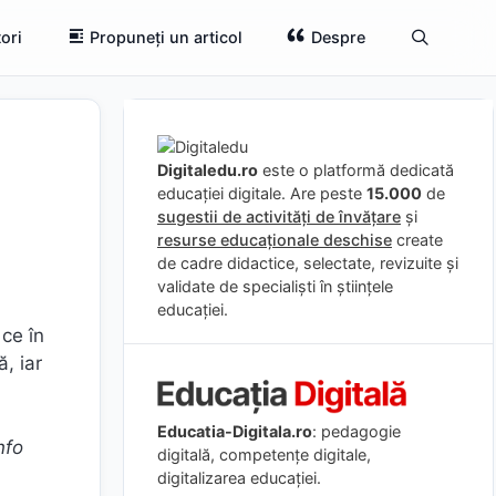
ori
Propuneți un articol
Despre
Digitaledu.ro
este o platformă dedicată
educației digitale. Are peste
15.000
de
sugestii de activități de învățare
și
resurse educaționale deschise
create
de cadre didactice, selectate, revizuite și
validate de specialiști în științele
educației.
 ce în
, iar
Educatia-Digitala.ro
: pedagogie
nfo
digitală, competențe digitale,
digitalizarea educației.