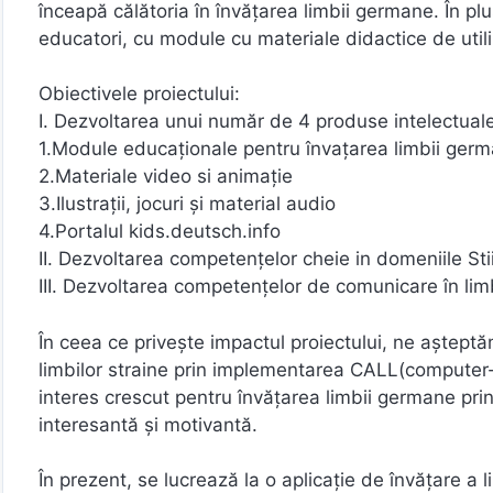
înceapă călătoria în învățarea limbii germane. În pl
educatori, cu module cu materiale didactice de utiliz
Obiectivele proiectului:
I. Dezvoltarea unui număr de 4 produse intelectual
1.Module educaționale pentru învațarea limbii german
2.Materiale video si animație
3.Ilustrații, jocuri și material audio
4.Portalul kids.deutsch.info
II. Dezvoltarea competențelor cheie in domeniile Stii
III. Dezvoltarea competențelor de comunicare în li
În ceea ce privește impactul proiectului, ne aștept
limbilor straine prin implementarea CALL(computer-a
interes crescut pentru învățarea limbii germane pri
interesantă și motivantă.
În prezent, se lucrează la o aplicație de învățare a l