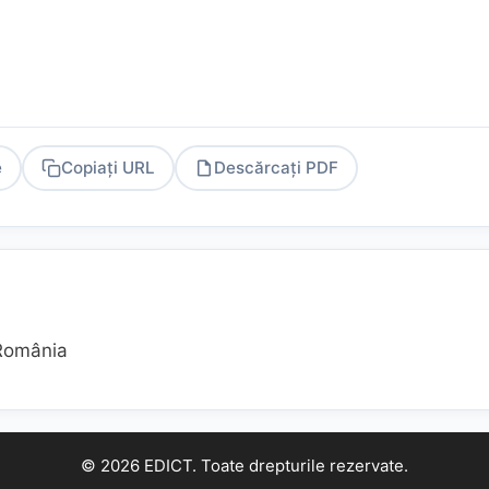
e
Copiați URL
Descărcați PDF
PDF
 România
© 2026 EDICT. Toate drepturile rezervate.