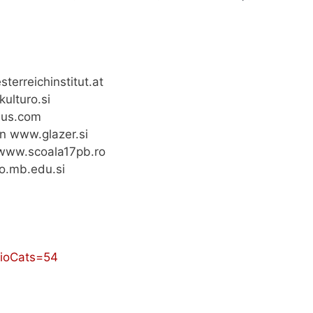
terreichinstitut.at
ulturo.si
gaus.com
n www.glazer.si
 www.scoala17pb.ro
o.mb.edu.si
olioCats=54