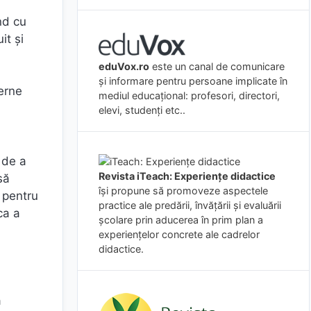
nd cu
it și
eduVox.ro
este un canal de comunicare
și informare pentru persoane implicate în
erne
mediul educațional: profesori, directori,
elevi, studenți etc..
 de a
Revista iTeach: Experienţe didactice
să
îşi propune să promoveze aspectele
t pentru
practice ale predării, învăţării şi evaluării
ca a
şcolare prin aducerea în prim plan a
experienţelor concrete ale cadrelor
didactice.
ă