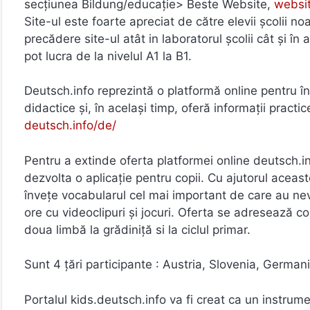
secțiunea Bildung/educație> Beste Website,
websi
Site-ul este foarte apreciat de către elevii şcolii n
precădere site-ul atât in laboratorul școlii cât și în
pot lucra de la nivelul A1 la B1.
Deutsch.info reprezintă o platformă online pentru 
didactice și, în același timp, oferă informații practi
deutsch.info/de/
Pentru a extinde oferta platformei online deutsch.
dezvolta o aplicație pentru copii. Cu ajutorul aceastei 
învețe vocabularul cel mai important de care au nevo
ore cu videoclipuri și jocuri. Oferta se adresează c
doua limbă la grădiniță si la ciclul primar.
Sunt 4 țări participante : Austria, Slovenia, Germa
Portalul kids.deutsch.info va fi creat ca un instrume