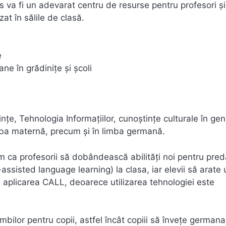
us va fi un adevarat centru de resurse pentru profesori și
at în sălile de clasă.
e
e în grădinițe și școli
nțe, Tehnologia Informațiilor, cunoștințe culturale în gen
mba maternă, precum și în limba germană.
ăm ca profesorii să dobândească abilități noi pentru pre
ssisted language learning) la clasa, iar elevii să arate 
n aplicarea CALL, deoarece utilizarea tehnologiei este
imbilor pentru copii, astfel încât copiii să învețe germana