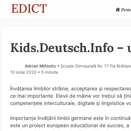
Sari
Prim
la
conținut
Kids.Deutsch.Info –
Adrian Mihiotis
• Școala Gimnazială Nr. 17 Pia Brătian
10 iunie 2020
• 5 minute
Învățarea limbilor străine, acceptarea și respectarea d
ce mai importante. Elevii de mâine vor trebui să țin
competențele interculturale, digitale și lingvistice v
Importanța învățării limbii germane este în continuă
este un proiect european educațional de succes, a f