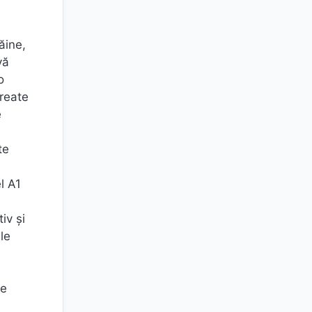
ăine,
vă
o
create
e
te
l A1
iv și
le
de