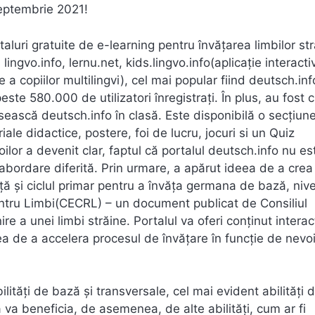
 septembrie 2021!
luri gratuite de e-learning pentru învățarea limbilor str
lingvo.info, lernu.net, kids.lingvo.info(aplicație interacti
a copiilor multilingvi), cel mai popular fiind deutsch.inf
te 580.000 de utilizatori înregistrați. În plus, au fost 
osească deutsch.info în clasă. Este disponibilă o secțiun
iale didactice, postere, foi de lucru, jocuri si un Quiz
ilor a devenit clar, faptul că portalul deutsch.info nu es
 o abordare diferită. Prin urmare, a apărut ideea de a crea
iță și ciclul primar pentru a învăța germana de bază, nive
tru Limbi(CECRL) – un document publicat de Consiliul
re a unei limbi străine. Portalul va oferi conținut interact
atea de a accelera procesul de învățare în funcție de nevoi
lități de bază și transversale, cel mai evident abilități 
 va beneficia, de asemenea, de alte abilități, cum ar fi