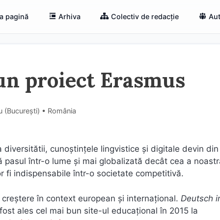
a pagină
Arhiva
Colectiv de redacție
Aut
 un proiect Erasmus
u (Bucureşti) • România
iversitătii, cunoștințele lingvistice și digitale devin din
ă pasul într-o lume și mai globalizată decât cea a noastră
or fi indispensabile într-o societate competitivă.
 creștere în context european și internațional.
Deutsch i
ost ales cel mai bun site-ul educațional în 2015 la