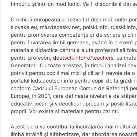
timpuriu și într-un mod ludic. Va fi disponibilă din
O echipă europeană a dezvoltat deja mai multe porta
slovake.eu, mluvtecesky.net, polski.info, russki.info, 
pentru promovarea competențelor de scriere și citire 
pentru învățarea limbii germane, având în prezent pes
materiale didactice pentru a ajuta profesorii să fol
pentru profesori,
deutsch.info/ro/teachers
, cu mater
Generator. Cu toate acestea, în timpul analizei nevo
potrivit pentru copiii mai mici și că ar fi nevoie de
portalul kids.deutsch.info pentru copiii de la grădin
conform Cadrului European Comun de Referință pen
Europei, în 2001, care definește nivelurile de stăpâni
educativ, jocuri și videoclipuri, precum și posibilit
proprii. Vor exista si materiale pentru parinti.
Acest lucru va contribui la încurajarea mai multor abi
limbă străină și alfabetizare, dar abordarea noastră