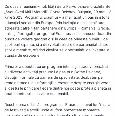
Cu ocazia reuniunii –mobilității de la Parvo osnovno uchilishte
„Sveti Sveti Kiril i Metodii”, Gotse Delchev, Bulgaria, 29 mai – 3
iunie 2023, Programul Erasmus+ a mai făcut un pas în istoria
educației școlare din Europa. Prin invitația de a i se alătura
adresată către 4 țări partenere din Europa – România, Grecia,
Italia și Portugalia, programul Erasmus+ nu a crescut doar din
punct de vedere geografic și în ceea ce privește numărul de
școli participante, ci a dezvoltat relațiile de parteneriat dintre
școlile membre, oferind elevilor săi oportunități de învățare la
standarde europene.
Prima zi a debutat cu un program intens și atractiv, presărat
cu diverse activități precum: La pas prin Gotse Delchev,
discuții informale cu oameni de specialitate, dezbateri pe
teme de mediu cu informații interesante despre energia verde
și gesturile prin care fiecare dintre noi poate proteja planeta și
poate contribui la un viitor sustenabil.
Deschiderea oficială a programului Erasmus a avut loc în sala
de festivități a școlii, unde au fost prezentate momente
muzicale, suită din muzica tradițională a Bulgariei, scenete,