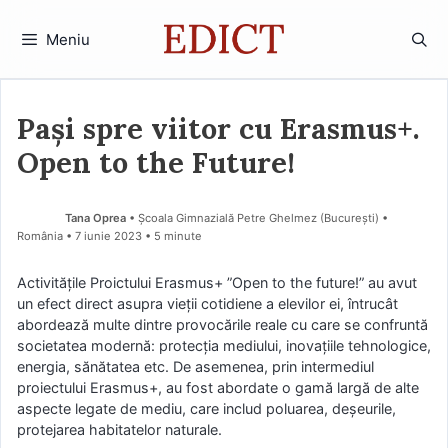
Sari
la
Meniu
conținut
Pași spre viitor cu Erasmus+.
Open to the Future!
Tana Oprea
• Școala Gimnazială Petre Ghelmez (Bucureşti) •
România
7 iunie 2023
• 5 minute
Activitățile Proictului Erasmus+ ”Open to the future!” au avut
un efect direct asupra vieții cotidiene a elevilor ei, întrucât
abordează multe dintre provocările reale cu care se confruntă
societatea modernă: protecția mediului, inovațiile tehnologice,
energia, sănătatea etc. De asemenea, prin intermediul
proiectului Erasmus+, au fost abordate o gamă largă de alte
aspecte legate de mediu, care includ poluarea, deșeurile,
protejarea habitatelor naturale.