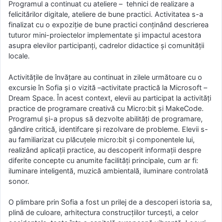
Programul a continuat cu ateliere – tehnici de realizare a
felicitărilor digitale, ateliere de bune practici. Activitatea s-a
finalizat cu o expoziție de bune practici conținând descrierea
tuturor mini-proiectelor implementate și impactul acestora
asupra elevilor participanți, cadrelor didactice și comunității
locale.
Activitățile de învățare au continuat in zilele următoare cu o
excursie în Sofia și o vizită –activitate practică la Microsoft –
Dream Space. În acest context, elevii au participat la activități
practice de programare creativă cu Micro:bit și MakeCode.
Programul și-a propus să dezvolte abilități de programare,
gândire critică, identifcare și rezolvare de probleme. Elevii s-
au familiarizat cu plăcuțele micro:bit și componentele lui,
realizând aplicații practice, au descoperit informații despre
diferite concepte cu anumite facilități principale, cum ar fi:
iluminare inteligentă, muzică ambientală, iluminare controlată
sonor.
O plimbare prin Sofia a fost un prilej de a descoperi istoria sa,
plină de culoare, arhitectura construcțiilor turcești, a celor