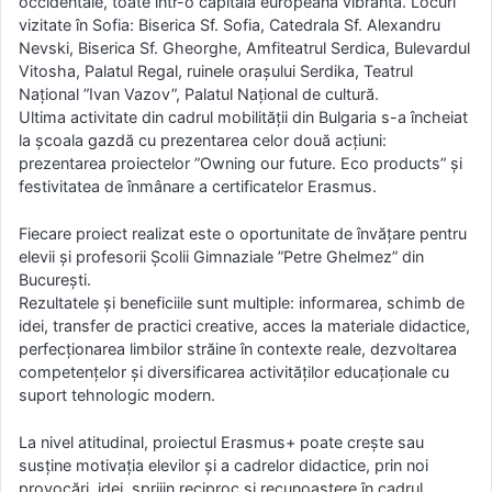
occidentale, toate într-o capitală europeană vibrantă. Locuri
vizitate în Sofia: Biserica Sf. Sofia, Catedrala Sf. Alexandru
Nevski, Biserica Sf. Gheorghe, Amfiteatrul Serdica, Bulevardul
Vitosha, Palatul Regal, ruinele orașului Serdika, Teatrul
Național ”Ivan Vazov”, Palatul Național de cultură.
Ultima activitate din cadrul mobilității din Bulgaria s-a încheiat
la școala gazdă cu prezentarea celor două acțiuni:
prezentarea proiectelor ”Owning our future. Eco products” și
festivitatea de înmânare a certificatelor Erasmus.
Fiecare proiect realizat este o oportunitate de învățare pentru
elevii și profesorii Școlii Gimnaziale ”Petre Ghelmez” din
București.
Rezultatele și beneficiile sunt multiple: informarea, schimb de
idei, transfer de practici creative, acces la materiale didactice,
perfecționarea limbilor străine în contexte reale, dezvoltarea
competențelor și diversificarea activităților educaționale cu
suport tehnologic modern.
La nivel atitudinal, proiectul Erasmus+ poate crește sau
susține motivația elevilor și a cadrelor didactice, prin noi
provocări, idei, sprijin reciproc și recunoaștere în cadrul