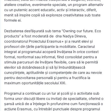
ateliere creative, evenimente speciale, un program alternativ
cu un puternic accent educativ, activ și interactiv, diferit,
menit să inspire copiii să exploreze creativitatea sub toate
formele ei.
Dezbaterea desfășurată sub tema “Owning our future. Eco
products” a fost moderată de dna Nadya Dineva,
coordonatorul Proiectului Erasmus+ și a reunit elevi și
profesori din țările participante la mobilitate. Caracterul
integrat al programului acoperă învățarea în orice context
formal, nonformal sau informal, fiind consolidat pentru a
stimula parcursuri de învățare flexibile, care să le permită
elevilor să dobândească și să își îmbunătățească
cunoștințele, aptitudinile și competențele de care au nevoie
pentru dezvoltarea personală și pentru a fructifica la
maximum oportunitățile secolului XXI.
Programul a continuat cu un tur al școlii și o activitate sub
forma unor discuții libere cu invitați de specialitate, oferind o
șansă unică de a înțelege în profunzime cum funcționează o
acțiune Erasmus, cu întrebări punctuale despre programul