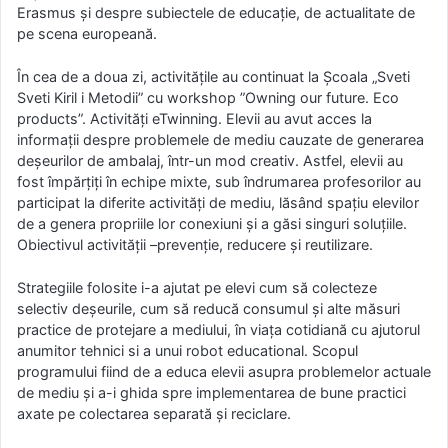
Erasmus și despre subiectele de educație, de actualitate de
pe scena europeană.
În cea de a doua zi, activitățile au continuat la Școala „Sveti
Sveti Kiril i Metodii” cu workshop ”Owning our future. Eco
products”. Activități eTwinning. Elevii au avut acces la
informații despre problemele de mediu cauzate de generarea
deșeurilor de ambalaj, într-un mod creativ. Astfel, elevii au
fost împărțiți în echipe mixte, sub îndrumarea profesorilor au
participat la diferite activități de mediu, lăsând spațiu elevilor
de a genera propriile lor conexiuni și a găsi singuri soluțiile.
Obiectivul activității –prevenție, reducere și reutilizare.
Strategiile folosite i-a ajutat pe elevi cum să colecteze
selectiv deșeurile, cum să reducă consumul și alte măsuri
practice de protejare a mediului, în viața cotidiană cu ajutorul
anumitor tehnici si a unui robot educational. Scopul
programului fiind de a educa elevii asupra problemelor actuale
de mediu și a-i ghida spre implementarea de bune practici
axate pe colectarea separată și reciclare.