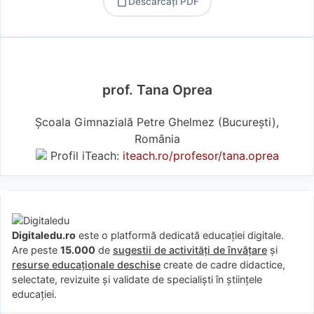
Descărcați PDF
PDF
prof. Tana Oprea
Școala Gimnazială Petre Ghelmez (Bucureşti),
România
Profil iTeach:
iteach.ro/profesor/tana.oprea
Digitaledu.ro
este o platformă dedicată educației digitale.
Are peste
15.000
de
sugestii de activități de învățare
și
resurse educaționale deschise
create de cadre didactice,
selectate, revizuite și validate de specialiști în științele
educației.