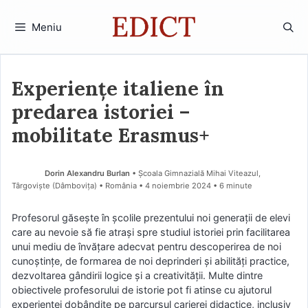
Sari
la
Meniu
conținut
Experiențe italiene în
predarea istoriei –
mobilitate Erasmus+
Dorin Alexandru Burlan
• Școala Gimnazială Mihai Viteazul,
Târgoviște (Dâmboviţa) • România
4 noiembrie 2024
• 6 minute
Profesorul găsește în școlile prezentului noi generații de elevi
care au nevoie să fie atrași spre studiul istoriei prin facilitarea
unui mediu de învățare adecvat pentru descoperirea de noi
cunoștințe, de formarea de noi deprinderi și abilități practice,
dezvoltarea gândirii logice și a creativității. Multe dintre
obiectivele profesorului de istorie pot fi atinse cu ajutorul
experienței dobândite pe parcursul carierei didactice, inclusiv