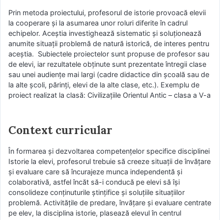
Prin metoda proiectului, profesorul de istorie provoacă elevii
la cooperare și la asumarea unor roluri diferite în cadrul
echipelor. Aceștia investighează sistematic și soluționează
anumite situații problemă de natură istorică, de interes pentru
aceștia. Subiectele proiectelor sunt propuse de profesor sau
de elevi, iar rezultatele obținute sunt prezentate întregii clase
sau unei audiențe mai largi (cadre didactice din școală sau de
la alte școli, părinți, elevi de la alte clase, etc.). Exemplu de
proiect realizat la clasă: Civilizațiile Orientul Antic – clasa a V-a
Context curricular
În formarea și dezvoltarea competențelor specifice disciplinei
Istorie la elevi, profesorul trebuie să creeze situații de învățare
și evaluare care să încurajeze munca independentă și
colaborativă, astfel încăt să-i conducă pe elevi să își
consolideze conținuturile ștințifice și soluțiile situațiilor
problemă. Activitățile de predare, învățare și evaluare centrate
pe elev, la disciplina istorie, plasează elevul în centrul