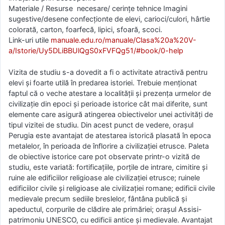
Materiale / Resurse necesare/ cerințe tehnice Imagini
sugestive/desene confecționte de elevi, carioci/culori, hârtie
colorată, carton, foarfecă, lipici, sfoară, scoci.
Link-uri utile
manuale.edu.ro/manuale/Clasa%20a%20V-
a/Istorie/Uy5DLiBBUlQgS0xFVFQg51/#book/0-help
Vizita de studiu s-a dovedit a fi o activitate atractivă pentru
elevi și foarte utilă în predarea istoriei. Trebuie menționat
faptul că o veche atestare a localității și prezența urmelor de
civilizație din epoci și perioade istorice cât mai diferite, sunt
elemente care asigură atingerea obiectivelor unei activități de
tipul vizitei de studiu. Din acest punct de vedere, orașul
Perugia este avantajat de atestarea istorică plasată în epoca
metalelor, în perioada de înflorire a civilizației etrusce. Paleta
de obiective istorice care pot observate printr-o vizită de
studiu, este variată: fortificațiile, porțile de intrare, cimitire și
ruine ale edificiilor religioase ale civilizației etrusce; ruinele
edificiilor civile și religioase ale civilizației romane; edificii civile
medievale precum sediile breslelor, fântâna publică și
apeductul, corpurile de clădire ale primăriei; orașul Assisi-
patrimoniu UNESCO, cu edificii antice și medievale. Avantajat