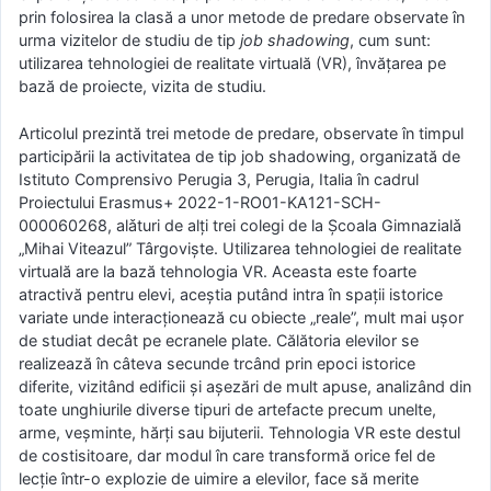
prin folosirea la clasă a unor metode de predare observate în
urma vizitelor de studiu de tip
job shadowing
, cum sunt:
utilizarea tehnologiei de realitate virtuală (VR), învățarea pe
bază de proiecte, vizita de studiu.
Articolul prezintă trei metode de predare, observate în timpul
participării la activitatea de tip job shadowing, organizată de
Istituto Comprensivo Perugia 3, Perugia, Italia în cadrul
Proiectului Erasmus+ 2022-1-RO01-KA121-SCH-
000060268, alǎturi de alți trei colegi de la Şcoala Gimnazialǎ
„Mihai Viteazul” Târgovişte. Utilizarea tehnologiei de realitate
virtuală are la bază tehnologia VR. Aceasta este foarte
atractivă pentru elevi, aceștia putând intra în spații istorice
variate unde interacționează cu obiecte „reale”, mult mai ușor
de studiat decât pe ecranele plate. Călătoria elevilor se
realizează în câteva secunde trcând prin epoci istorice
diferite, vizitând edificii și așezări de mult apuse, analizând din
toate unghiurile diverse tipuri de artefacte precum unelte,
arme, veșminte, hărți sau bijuterii. Tehnologia VR este destul
de costisitoare, dar modul în care transformă orice fel de
lecție într-o explozie de uimire a elevilor, face să merite