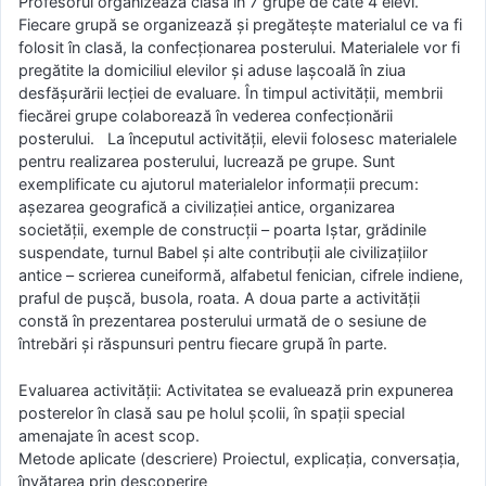
Profesorul organizează clasa în 7 grupe de câte 4 elevi.
Fiecare grupă se organizează și pregătește materialul ce va fi
folosit în clasă, la confecționarea posterului. Materialele vor fi
pregătite la domiciliul elevilor și aduse lașcoală în ziua
desfășurării lecției de evaluare. În timpul activității, membrii
fiecărei grupe colaborează în vederea confecționării
posterului. La începutul activității, elevii folosesc materialele
pentru realizarea posterului, lucrează pe grupe. Sunt
exemplificate cu ajutorul materialelor informații precum:
așezarea geografică a civilizației antice, organizarea
societății, exemple de construcții – poarta Iștar, grădinile
suspendate, turnul Babel și alte contribuții ale civilizațiilor
antice – scrierea cuneiformă, alfabetul fenician, cifrele indiene,
praful de pușcă, busola, roata. A doua parte a activității
constă în prezentarea posterului urmată de o sesiune de
întrebări și răspunsuri pentru fiecare grupă în parte.
Evaluarea activității: Activitatea se evaluează prin expunerea
posterelor în clasă sau pe holul școlii, în spații special
amenajate în acest scop.
Metode aplicate (descriere) Proiectul, explicaţia, conversaţia,
învăţarea prin descoperire