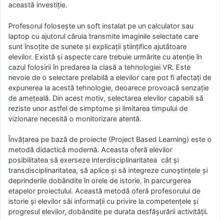
această investiție.
Profesorul folosește un soft instalat pe un calculator sau
laptop cu ajutorul căruia transmite imaginile selectate care
sunt însoțite de sunete și explicații științifice ajutătoare
elevilor. Există și aspecte care trebuie urmărite cu atenție în
cazul folosirii în predarea la clasă a tehnologiei VR. Este
nevoie de o selectare prelabilă a elevilor care pot fi afectați de
expunerea la acestă tehnologie, deoarece provoacă senzație
de amețeală. Din acest motiv, selectarea elevilor capabili să
reziste unor astfel de simptome și limitarea timpului de
vizionare necesită o monitorizare atentă.
Învățarea pe bază de proiecte (Project Based Learning) este o
metodă didactică modernă. Aceasta oferă elevilor
posibilitatea să exerseze interdisciplinaritatea cât şi
transdisciplinaritatea, să aplice și să integreze cunoștințele și
deprinderile dobândite în orele de istorie, în parcurgerea
etapelor proiectului. Această metodă oferă profesorului de
istorie și elevilor săi informaţii cu privire la competenţele și
progresul elevilor, dobândite pe durata desfășurării activității.