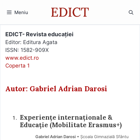
Sari
la
Meniu
conținut
EDICT- Revista educației
Editor: Editura Agata
ISSN: 1582-909X
www.edict.ro
Coperta 1
Autor: Gabriel Adrian Darosi
Experiențe internaționale &
Educație (Mobilitate Erasmus+)
Gabriel Adrian Darosi
• Școala Gimnazială Sfântu