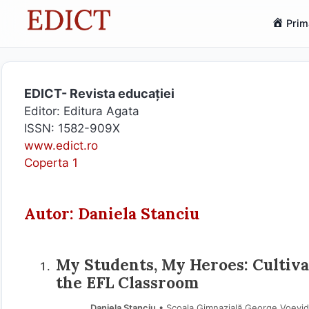
Sari
Prim
la
conținut
EDICT- Revista educației
Editor: Editura Agata
ISSN: 1582-909X
www.edict.ro
Coperta 1
Autor: Daniela Stanciu
My Students, My Heroes: Cultiv
the EFL Classroom
Daniela Stanciu
• Școala Gimnazială George Voevi