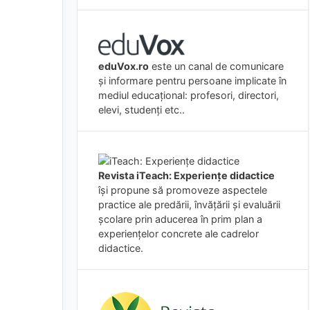
eduVox.ro
este un canal de comunicare
și informare pentru persoane implicate în
mediul educațional: profesori, directori,
elevi, studenți etc..
Revista iTeach: Experienţe didactice
îşi propune să promoveze aspectele
practice ale predării, învăţării şi evaluării
şcolare prin aducerea în prim plan a
experienţelor concrete ale cadrelor
didactice.