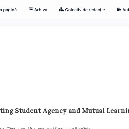
a pagină
Arhiva
Colectiv de redacție
Aut
ating Student Agency and Mutual Learni
dca, Câmpulung Moldovenesc (Suceava) • România