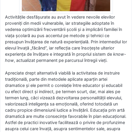
Activitățile desfășurate au avut în vedere nevoile elevilor
proveniți din medii vulnerabile, iar strategiile adoptate în
vederea optimizării frecventării școlii și a implicării familiei în
viața școlară au pus accentul pe metode și tehnici ce
presupun învățarea de natură experiențială. Prin intermediul lor
elevul învață „făcând”, iar reflecția care însoțește ulterior
experiența de învățare e integrată în propriul sistem de
know-
how
, actualizat permanent pe parcursul întregii vieți.
Apreciate drept alternativă viabilă la activitatea de instruire
tradițională, parte din metodele aplicate aparțin artei
dramatice și ele permit o corelație între educator și educabil
cu efect direct și indirect, pe termen scurt, dar, mai ales pe
termen lung, căci vizează dezvoltarea personalității elevului,
valorizează inteligența sa emoțională, oferind totodată un
cadru propice dimensiunii ludice a învățării. Educația prin artă
dramatică are multe consecințe favorabile în plan educațional.
Astfel de practici inovative facilitează o privire de profunzime
asupra celui care învață, asupra sentimentelor sale, asupra