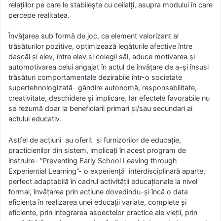
relațiilor pe care le stabilește cu ceilalți, asupra modului în care
percepe realitatea.
Învățarea sub formă de joc, ca element valorizant al
trăsăturilor pozitive, optimizează legăturile afective între
dascăl și elev, între elev și colegii săi, aduce motivarea și
automotivarea celui angajat în actul de învățare de a-și însuși
trăsături comportamentale dezirabile într-o societate
supertehnologizată- gândire autonomă, responsabilitate,
creativitate, deschidere și implicare. Iar efectele favorabile nu
se rezumă doar la beneficiarii primari și/sau secundari ai
actului educativ.
Astfel de acțiuni au oferit și furnizorilor de educație,
practicienilor din sistem, implicați în acest program de
instruire- ”Preventing Early School Leaving through
Experiential Learning”- o experiență interdisciplinară aparte,
perfect adaptabilă în cadrul activității educaționale la nivel
formal, învățarea prin acțiune dovedindu-și încă o data
eficiența în realizarea unei educații variate, complete și
eficiente, prin integrarea aspectelor practice ale vieții, prin