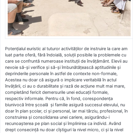
Potențialul euristic al tuturor activităților de instruire la care am
luat parte oferă, fără îndoială, soluții posibile la problemele cu
care se confruntă numeroase instituții de învățământ. Elevii au
nevoie să-și verifice și să-și îmbunătățească aptitudinile și
deprinderile personale în astfel de contexte non-formale,
Acestea nu doar că asigură o implicare veritabilă în actul
învățării, ci au o durabilitate și rază de acțiune mult mai mare,
completând fericit demersurile unei educații formale,
respectiv informale. Pentru că, în fond, corespondența
biunivocă între școală și familie asigură succesul elevului, nu
doar în plan școlar, ci și personal, iar mai târziu, profesional, în
construirea și consolidarea unei cariere, asigurându-i
recunoașterea pe plan social și împlinirea ca individ. Având
drept consecință nu doar cîștiguri la nivel micro, ci și la nivel