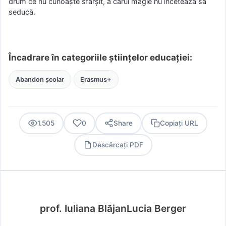
drum ce nu cunoaște sfârșit, a cărui magie nu încetează să
seducă.
Încadrare în categoriile științelor educației:
Abandon școlar
Erasmus+
1.505
0
Share
Copiați URL
Descărcați PDF
PDF
prof. Iuliana BlăjanLucia Berger