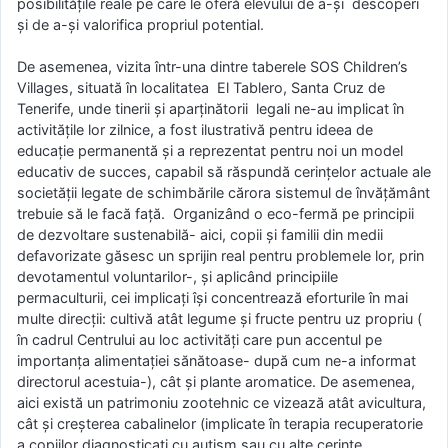
posibilitățile reale pe care le oferă elevului de a-și descoperi
și de a-și valorifica propriul potential.
De asemenea, vizita într-una dintre taberele SOS Children’s
Villages, situată în localitatea El Tablero, Santa Cruz de
Tenerife, unde tinerii și aparținătorii legali ne-au implicat în
activitățile lor zilnice, a fost ilustrativă pentru ideea de
educație permanentă și a reprezentat pentru noi un model
educativ de succes, capabil să răspundă cerințelor actuale ale
societății legate de schimbările cărora sistemul de învățământ
trebuie să le facă față. Organizând o eco-fermă pe principii
de dezvoltare sustenabilă- aici, copii și familii din medii
defavorizate găsesc un sprijin real pentru problemele lor, prin
devotamentul voluntarilor-, și aplicând principiile
permaculturii, cei implicați își concentrează eforturile în mai
multe direcții: cultivă atât legume și fructe pentru uz propriu (
în cadrul Centrului au loc activități care pun accentul pe
importanța alimentației sănătoase- după cum ne-a informat
directorul acestuia-), cât și plante aromatice. De asemenea,
aici există un patrimoniu zootehnic ce vizează atât avicultura,
cât și creșterea cabalinelor (implicate în terapia recuperatorie
a copiilor diagnosticați cu autism sau cu alte cerințe