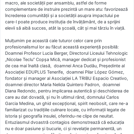
macro, ale societății per ansamblu, astfel de forme
complementare de instruire prezintă un mare atu: favorizează
încrederea comunității și a societății asupra impactului pe
care-l poate produce instituția de învățământ, de a sprijini
elevii să aibă succes, atât la școală, cât și mai târziu în viață.
Mulțumim pe această cale tuturor celor care prin
profesionalismul lor au făcut această experiență posibilă:
Doamnei Profesor Lucia Berger, Directorul Liceului Tehnologic
„Nicolae Teclu” Copșa Mică, manager dedicat și profesionist
de cea mai înaltă clasă, doamnei Anca Dudău, Președinte al
Asociației EDUPLUS Tenerife, doamnei Pilar López Gómez,
fondator și manager al Asociației LA TRIBU Espacio Creativo,
doamnei director Maria Nelida Quintero Padron, doamnei
Diana Redondo, pentru implicarea autentică și deschiderea de
care au dat dovadă, și nu în ultimul rând, domnului Carlos
Garcia Medina, un ghid excepțional, spirit neobosit, care ne-a
familiarizat cu tradițiile culinare locale, cu informații legate de
istoria și geografía insulei, oferindu-ne clipe de neuitat.
Entuziasmul dvoastră contagios demonstrează că educația
nu e doar pasiune și bucurie, ci și revelație permanentă, un