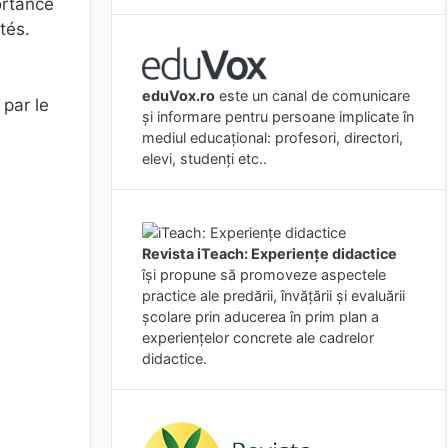
ortance
tés.
eduVox.ro
este un canal de comunicare
par le
și informare pentru persoane implicate în
mediul educațional: profesori, directori,
elevi, studenți etc..
Revista iTeach: Experienţe didactice
îşi propune să promoveze aspectele
practice ale predării, învăţării şi evaluării
şcolare prin aducerea în prim plan a
experienţelor concrete ale cadrelor
didactice.