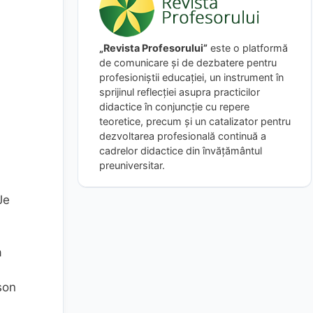
„Revista Profesorului”
este o platformă
de comunicare și de dezbatere pentru
profesioniștii educației, un instrument în
sprijinul reflecției asupra practicilor
didactice în conjuncție cu repere
teoretice, precum și un catalizator pentru
dezvoltarea profesională continuă a
cadrelor didactice din învățământul
preuniversitar.
Je
a
son