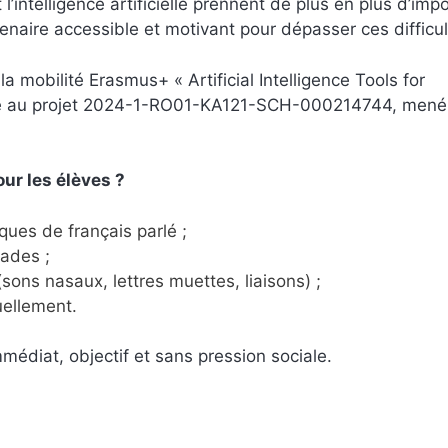
l’intelligence artificielle prennent de plus en plus d’imp
aire accessible et motivant pour dépasser ces difficul
la mobilité Erasmus+ « Artificial Intelligence Tools for
ée au projet 2024-1-RO01-KA121-SCH-000214744, mené 
our les élèves ?
ues de français parlé ;
rades ;
(sons nasaux, lettres muettes, liaisons) ;
uellement.
mmédiat, objectif et sans pression sociale.