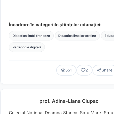
Încadrare în categoriile științelor educației:
Didactica limbii franceze
Didactica limbilor străine
Educaț
Pedagogie digitală
551
2
Share
prof. Adina-Liana Ciupac
Colegiul Național Doamna Stanca, Satu Mare (Sat