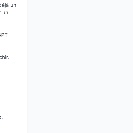
déjà un
t un
tGPT
hir.
b,