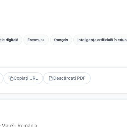
ie digitală
Erasmus+
français
Inteligența artificială în educ
Copiați URL
Descărcați PDF
PDF
u-Mare), România