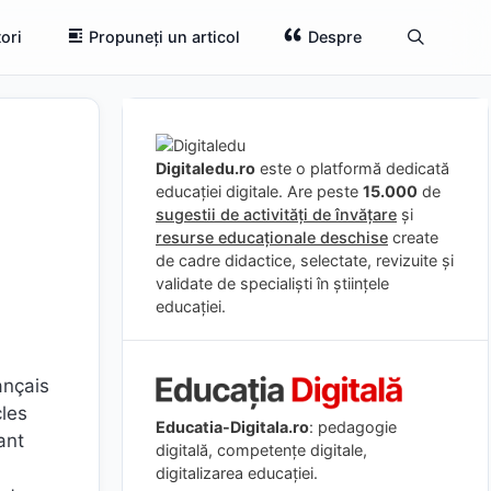
ori
Propuneți un articol
Despre
Digitaledu.ro
este o platformă dedicată
educației digitale. Are peste
15.000
de
sugestii de activități de învățare
și
resurse educaționale deschise
create
de cadre didactice, selectate, revizuite și
validate de specialiști în științele
educației.
ançais
cles
Educatia-Digitala.ro
: pedagogie
ant
digitală, competențe digitale,
digitalizarea educației.