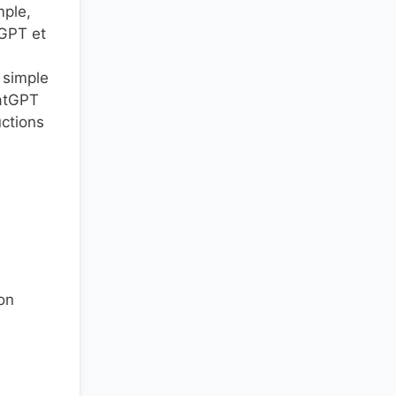
mple,
tGPT et
 simple
hatGPT
uctions
on