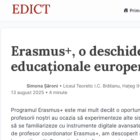
Sari
Prim
la
conținut
Erasmus+, o deschide
educaționale europen
Simona Șăroni
• Liceul Teoretic I.C. Brătianu, Hațeg
13 august 2025
• 4 minute
Programul Erasmus+ este mai mult decât o oportunita
profesorii noștri au ocazia să experimenteze alte 
să se familiarizeze cu instrumente digitale avansate
de profesor coordonator Erasmus+, am descoperit că