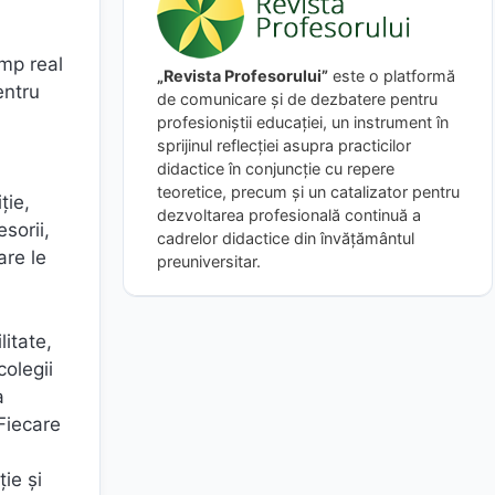
imp real
„Revista Profesorului”
este o platformă
entru
de comunicare și de dezbatere pentru
profesioniștii educației, un instrument în
sprijinul reflecției asupra practicilor
didactice în conjuncție cu repere
teoretice, precum și un catalizator pentru
ție,
dezvoltarea profesională continuă a
sorii,
cadrelor didactice din învățământul
are le
preuniversitar.
itate,
colegii
a
Fiecare
ție și