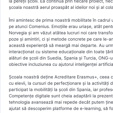
la pereții școlii. Ea continuă prin fiecare proiect, f
școala noastră aerul proaspăt al ideilor noi și al col
Îmi amintesc de prima noastră mobilitate în cadrul u
pe atunci Comenius. Emoțiile erau uriașe, atât pentru
Norvegia și am văzut atâtea lucruri noi care transf
poze și amintiri, ci și metode concrete pe care le-
această experiență să meargă mai departe. Au urmat 
interacționat cu sisteme educaționale din toate țări
alături de școli din Suedia, Spania și Turcia, ONG-uri
obiective incluziunea cu ajutorul inteligenței artific
Școala noastră deține Acreditare Erasmus+, ceea ce n
cu elevii, la cursuri de perfecționare și la activită
participat la mobilități la școli din Spania, iar profe
Competențe digitale sunt cheia adaptării la prezent.
tehnologia avansează mai repede decât putem ține 
ajutat să descoperim platforme de e-learning, să f