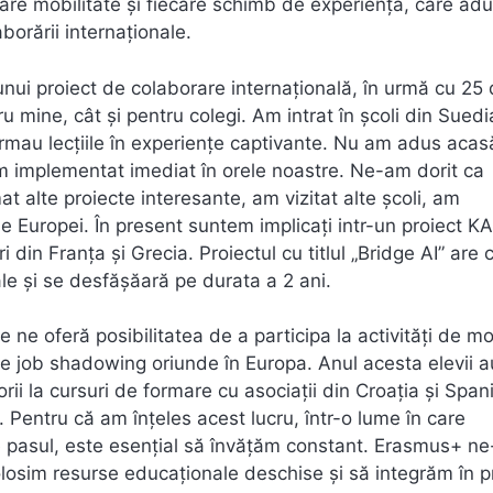
iecare mobilitate și fiecare schimb de experiență, care adu
aborării internaționale.
nui proiect de colaborare internațională, în urmă cu 25 
 mine, cât și pentru colegi. Am intrat în școli din Suedi
ormau lecțiile în experiențe captivante. Nu am adus acas
am implementat imediat în orele noastre. Ne-am dorit ca
alte proiecte interesante, am vizitat alte școli, am
le Europei. În present suntem implicați intr-un proiect K
 din Franța și Grecia. Proiectul cu titlul „Bridge AI” are 
iale și se desfășăară pe durata a 2 ani.
e oferă posibilitatea de a participa la activități de mo
ți de job shadowing oriunde în Europa. Anul acesta elevii a
sorii la cursuri de formare cu asociații din Croația și Span
 Pentru că am înțeles acest lucru, într-o lume în care
pasul, este esențial să învățăm constant. Erasmus+ ne
olosim resurse educaționale deschise și să integrăm în 