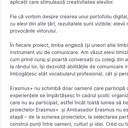
aplicații care stimulează creativitatea elevilor.
Fie că vorbim despre crearea unui portofoliu digital
cu elevi din alte țări, rezultatele sunt vizibile: elev
provocările viitorului.
În fiecare proiect, limba engleză (și uneori alte li
instrument viu de comunicare. Am văzut elevi timizi
cum prind curaj și poartă conversații cu colegi din al
la rândul lor, își dezvoltă abilitățile de comunicare i
îmbogățesc atât vocabularul profesional, cât și pers
Erasmus+ nu schimbă doar oamenii care participă di
experiențele se împărtășesc în cadrul școlii: organi
care nu au participat, astfel încât toată lumea să 
proiectelor Erasmus+ și Ambasador Erasmus nu este 
etapă – de la scrierea proiectelor, la selectarea part
construi punți între oameni, culturi și idei. Cred cu tă