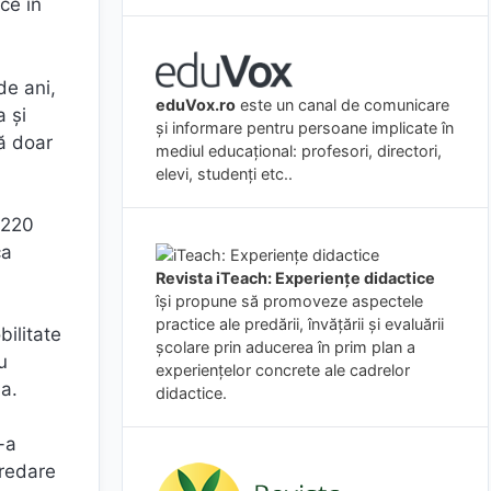
ce în
de ani,
eduVox.ro
este un canal de comunicare
a și
și informare pentru persoane implicate în
ă doar
mediul educațional: profesori, directori,
elevi, studenți etc..
A220
ca
Revista iTeach: Experienţe didactice
îşi propune să promoveze aspectele
practice ale predării, învăţării şi evaluării
bilitate
şcolare prin aducerea în prim plan a
u
experienţelor concrete ale cadrelor
ia.
didactice.
-a
predare