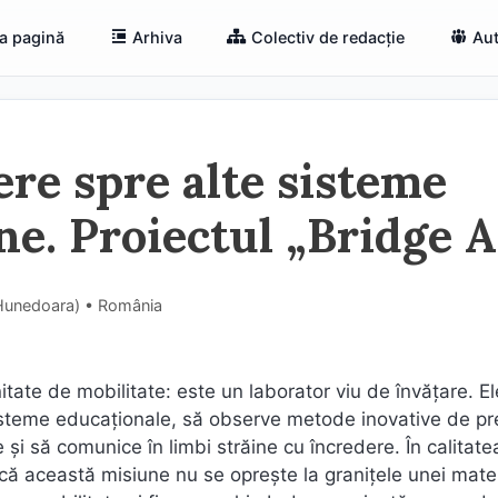
a pagină
Arhiva
Colectiv de redacție
Aut
re spre alte sisteme
e. Proiectul „Bridge A
 (Hunedoara) • România
te de mobilitate: este un laborator viu de învățare. Ele
sisteme educaționale, să observe metode inovative de pr
 și să comunice în limbi străine cu încredere. În calitat
 această misiune nu se oprește la granițele unei mater