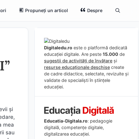
ori
Propuneți un articol
Despre
Digitaledu.ro
este o platformă dedicată
educației digitale. Are peste
15.000
de
I”
sugestii de activități de învățare
și
resurse educaționale deschise
create
de cadre didactice, selectate, revizuite și
validate de specialiști în științele
educației.
vii și
edare,
Educatia-Digitala.ro
: pedagogie
ea mea
digitală, competențe digitale,
ii sau
digitalizarea educației.