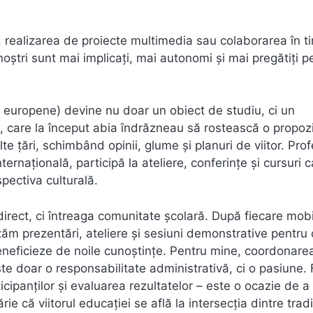
, realizarea de proiecte multimedia sau colaborarea în t
ii noștri sunt mai implicați, mai autonomi și mai pregătiți p
mbi europene) devine nu doar un obiect de studiu, ci un
, care la început abia îndrăzneau să rostească o propozi
te țări, schimbând opinii, glume și planuri de viitor. Profe
nternațională, participă la ateliere, conferințe și cursuri c
pectiva culturală.
rect, ci întreaga comunitate școlară. După fiecare mobil
zăm prezentări, ateliere și sesiuni demonstrative pentru 
beneficieze de noile cunoștințe. Pentru mine, coordonare
doar o responsabilitate administrativă, ci o pasiune. 
icipanților și evaluarea rezultatelor – este o ocazie de a
rie că viitorul educației se află la intersecția dintre tradi