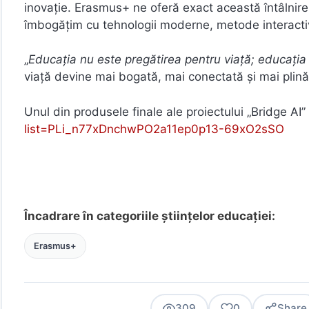
inovație. Erasmus+ ne oferă exact această întâlnire
îmbogățim cu tehnologii moderne, metode interactive
„
Educația nu este pregătirea pentru viață; educația 
viață devine mai bogată, mai conectată și mai plină
Unul din produsele finale ale proiectului „Bridge AI”
list=PLi_n77xDnchwPO2a11ep0p13-69xO2sSO
Încadrare în categoriile științelor educației:
Erasmus+
309
0
Share