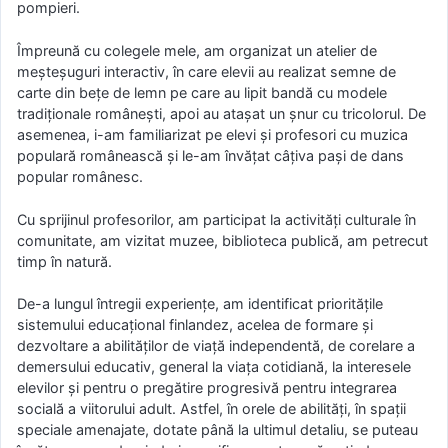
pompieri.
Împreună cu colegele mele, am organizat un atelier de
meșteșuguri interactiv, în care elevii au realizat semne de
carte din bețe de lemn pe care au lipit bandă cu modele
tradiționale românești, apoi au atașat un șnur cu tricolorul. De
asemenea, i-am familiarizat pe elevi și profesori cu muzica
populară românească și le-am învățat câțiva pași de dans
popular românesc.
Cu sprijinul profesorilor, am participat la activități culturale în
comunitate, am vizitat muzee, biblioteca publică, am petrecut
timp în natură.
De-a lungul întregii experiențe, am identificat prioritățile
sistemului educațional finlandez, acelea de formare și
dezvoltare a abilităților de viață independentă, de corelare a
demersului educativ, general la viața cotidiană, la interesele
elevilor și pentru o pregătire progresivă pentru integrarea
socială a viitorului adult. Astfel, în orele de abilități, în spații
speciale amenajate, dotate până la ultimul detaliu, se puteau