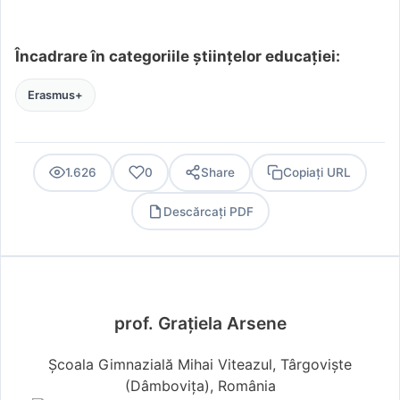
Încadrare în categoriile științelor educației:
Erasmus+
1.626
0
Share
Copiați URL
Descărcați PDF
PDF
prof. Grațiela Arsene
Școala Gimnazială Mihai Viteazul, Târgoviște
(Dâmboviţa), România