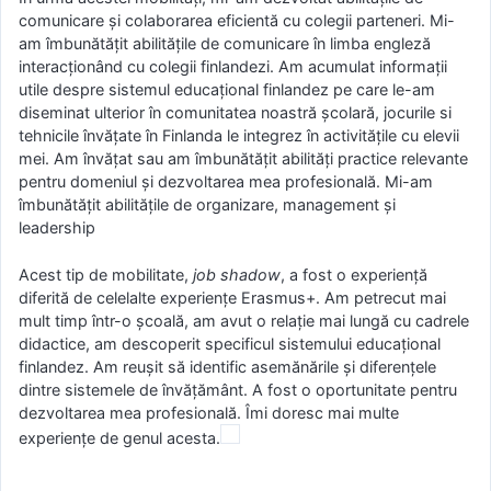
comunicare și colaborarea eficientă cu colegii parteneri. Mi-
am îmbunătățit abilitățile de comunicare în limba engleză
interacționând cu colegii finlandezi. Am acumulat informații
utile despre sistemul educațional finlandez pe care le-am
diseminat ulterior în comunitatea noastră școlară, jocurile si
tehnicile învățate în Finlanda le integrez în activitățile cu elevii
mei. Am învățat sau am îmbunătățit abilități practice relevante
pentru domeniul și dezvoltarea mea profesională. Mi-am
îmbunătățit abilitățile de organizare, management și
leadership
Acest tip de mobilitate,
job shadow
, a fost o experiență
diferită de celelalte experiențe Erasmus+. Am petrecut mai
mult timp într-o școală, am avut o relație mai lungă cu cadrele
didactice, am descoperit specificul sistemului educațional
finlandez. Am reușit să identific asemănările și diferențele
dintre sistemele de învățământ. A fost o oportunitate pentru
dezvoltarea mea profesională. Îmi doresc mai multe
experiențe de genul acesta.