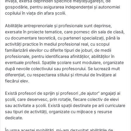
învăța, exersa deprinderi specifice meșteșugărești, de
gospodărie, pentru asigurarea independenței și autonomiei
copilului în viața din afara școlii.
Abilitățile antreprenoriale și profesionale sunt deprinse,
exersate în proiecte tematice, care pornesc din sala de clasă,
cu documentare teoretică, cu parteneri specializați, până la
activități practice în mediul profesional real, cu scopul
familiarizării elevilor cu diferite tipuri de joburi, de medii
profesionale, pentru identificarea afinităților, abilităților în
eventuale profesii. Spațiile școlare sunt modulare, organizate
după nevoile colectivului sau profesorului. Se lucrează mult
diferențiat, cu respectarea stilului și ritmului de învățare al
fiecărui elev.
Există profesori de sprijin și profesori „de ajutor” angajați ai
școlii, care deservesc, prin rotație, fiecare colectiv de elevi
sau activitate a școlii. Există spații destinate pe arii curriculare
sau tipuri de activități, organizate cu mijloace ș resurse
dedicate.
În urma acestei mobilități, mi-am dezvoltat abilitățile de