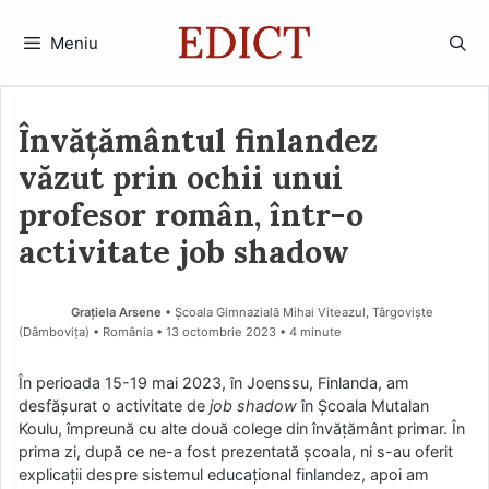
Sari
la
Meniu
conținut
Învățământul finlandez
văzut prin ochii unui
profesor român, într-o
activitate job shadow
Grațiela Arsene
• Școala Gimnazială Mihai Viteazul, Târgoviște
(Dâmboviţa) • România
13 octombrie 2023
• 4 minute
În perioada 15-19 mai 2023, în Joenssu, Finlanda, am
desfășurat o activitate de
job shadow
în Școala Mutalan
Koulu, împreună cu alte două colege din învățământ primar. În
prima zi, după ce ne-a fost prezentată școala, ni s-au oferit
explicații despre sistemul educațional finlandez, apoi am