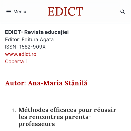
Sari
la
Meniu
conținut
EDICT- Revista educației
Editor: Editura Agata
ISSN: 1582-909X
www.edict.ro
Coperta 1
Autor: Ana-Maria Stănilă
Méthodes efficaces pour réussir
les rencontres parents-
professeurs