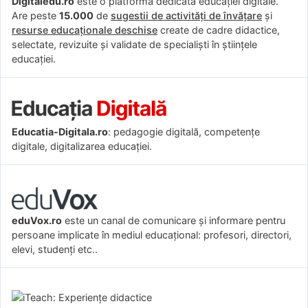
Digitaledu.ro
este o platformă dedicată educației digitale.
Are peste
15.000
de
sugestii de activități de învățare
și
resurse educaționale deschise
create de cadre didactice,
selectate, revizuite și validate de specialiști în științele
educației.
Educatia-Digitala.ro
: pedagogie digitală, competențe
digitale, digitalizarea educației.
eduVox.ro
este un canal de comunicare și informare pentru
persoane implicate în mediul educațional: profesori, directori,
elevi, studenți etc..