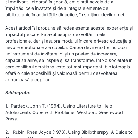
și motivant. Întoarsă în școală, am simțit nevoia de a
împărtăși cele învățate și de a integra elemente de
biblioterapie în activitățile didactice, în sprijinul elevilor mei.
Acest articol își propune să redea esența acestei experiențe și
impactul pe care l-a avut asupra dezvoltării mele
profesionale, dar și asupra modului în care privesc educația și
nevoile emoționale ale copiilor. Cartea devine astfel nu doar
un instrument de învățare, ci și un prieten de încredere,
capabil să aline, să inspire și să transforme. Într-o societate în
care echilibrul emoțional este tot mai important, biblioterapia
oferă o cale accesibilă și valoroasă pentru dezvoltarea
armonioasă a copiilor.
Bibliografie
1. Pardeck, John T. (1994). Using Literature to Help
Adolescents Cope with Problems. Westport: Greenwood
Press.
2. Rubin, Rhea Joyce (1978). Using Bibliotherapy: A Guide to