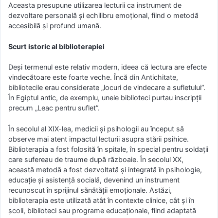
Aceasta presupune utilizarea lecturii ca instrument de
dezvoltare personală și echilibru emoțional, fiind o metodă
accesibilă și profund umană.
Scurt istoric al biblioterapiei
Deși termenul este relativ modern, ideea că lectura are efecte
vindecătoare este foarte veche. Încă din Antichitate,
bibliotecile erau considerate „locuri de vindecare a sufletului”.
În Egiptul antic, de exemplu, unele biblioteci purtau inscripții
precum „Leac pentru suflet”.
În secolul al XIX-lea, medicii și psihologii au început să
observe mai atent impactul lecturii asupra stării psihice.
Biblioterapia a fost folosită în spitale, în special pentru soldații
care sufereau de traume după războaie. În secolul XX,
această metodă a fost dezvoltată și integrată în psihologie,
educație și asistență socială, devenind un instrument
recunoscut în sprijinul sănătății emoționale. Astăzi,
biblioterapia este utilizată atât în contexte clinice, cât și în
școli, biblioteci sau programe educaționale, fiind adaptată