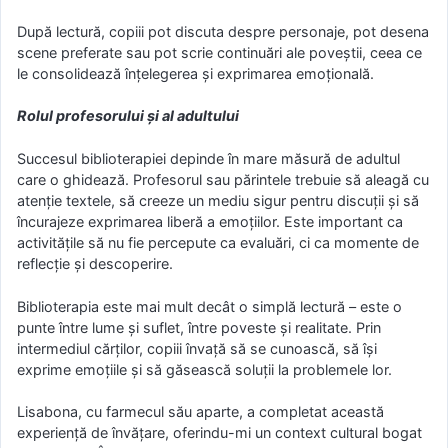
După lectură, copiii pot discuta despre personaje, pot desena
scene preferate sau pot scrie continuări ale poveștii, ceea ce
le consolidează înțelegerea și exprimarea emoțională.
Rolul profesorului și al adultului
Succesul biblioterapiei depinde în mare măsură de adultul
care o ghidează. Profesorul sau părintele trebuie să aleagă cu
atenție textele, să creeze un mediu sigur pentru discuții și să
încurajeze exprimarea liberă a emoțiilor. Este important ca
activitățile să nu fie percepute ca evaluări, ci ca momente de
reflecție și descoperire.
Biblioterapia este mai mult decât o simplă lectură – este o
punte între lume și suflet, între poveste și realitate. Prin
intermediul cărților, copiii învață să se cunoască, să își
exprime emoțiile și să găsească soluții la problemele lor.
Lisabona, cu farmecul său aparte, a completat această
experiență de învățare, oferindu-mi un context cultural bogat