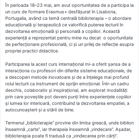
În perioada 18–23 mai, am avut oportunitatea de a participa la
un curs de formare Erasmus+ desfășurat în Lisabona,
Portugalia, având ca temă centrală biblioterapia – o abordare
educațională și terapeutică ce valorifică puterea lecturii în
dezvoltarea emoțională și personală a copiilor. Această
experiență a reprezentat pentru mine nu decat o oportunitate
de perfecționare profesională, ci și un prilej de reflecție asupra
propriei practici didactice.
Participarea la acest curs internațional mi-a oferit șansa de a
interacționa cu profesori din diferite sisteme educaționale, de
a descoperi metode inovatoare și de a înțelege mai profund
rolul lecturii ca instrument de sprijin emoțional. Într-un cadru
deschis, colaborativ și inspirațional, am explorat modalități
prin care poveștile pot deveni punți între experiențele copiilor
și lumea lor interioară, contribuind la dezvoltarea empatiei, a
autocunoașterii și a stării de bine.
Termenul „biblioterapie” provine din limba greacă, unde biblion
înseamnă „carte”, iar therapeia înseamnă „vindecare”. Așadar,
biblioterapia poate fi tradusă ca „vindecarea prin cărți”.