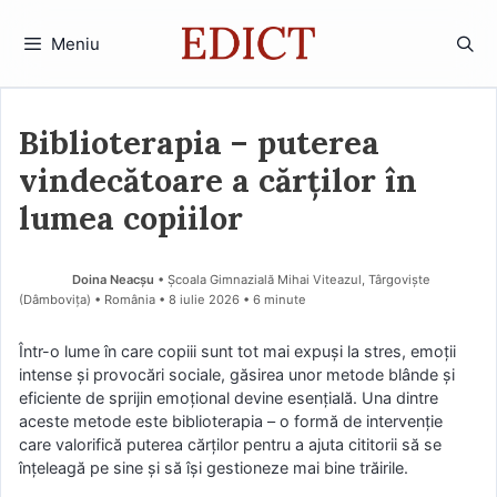
Sari
la
Meniu
conținut
Biblioterapia – puterea
vindecătoare a cărților în
lumea copiilor
Doina Neacșu
• Școala Gimnazială Mihai Viteazul, Târgoviște
(Dâmboviţa) • România
8 iulie 2026
• 6 minute
Într-o lume în care copiii sunt tot mai expuși la stres, emoții
intense și provocări sociale, găsirea unor metode blânde și
eficiente de sprijin emoțional devine esențială. Una dintre
aceste metode este biblioterapia – o formă de intervenție
care valorifică puterea cărților pentru a ajuta cititorii să se
înțeleagă pe sine și să își gestioneze mai bine trăirile.