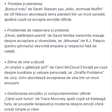
• Tristețea și pierderea
„Bunicul meu” de Sarah Stewart sau „Adio, domnule Muffin”
de Ulf Nilsson abordează tema pierderii într-un mod sensibil,
ajutând copiii să accepte emoțiile dificile.
•
Problemele de relaționare și prietenia
„Elmer, elefănțelul pestriț” de David McKee transmite mesaje
despre acceptare și diversitate, iar „Minunea” de R.J. Palacio
(pentru gimnaziu) dezvoltă empatia și respectul față de
ceilalți.
•
Stima de sine scăzută
„Ai umplut o găletușă azi?” de Carol McCloud îi învață pe copii
despre bunătate și valoare personală, iar „Giraffe Problems”
de Jory John abordează acceptarea de sine într-un mod
amuzant.
•
Gestionarea emoțiilor și comportamentelor dificile
„Când sunt furios” de Trace Moroney ajută copiii să înțeleagă
furia, iar poveștile terapeutice moderne despre emoții oferă
soluții simple și clare.