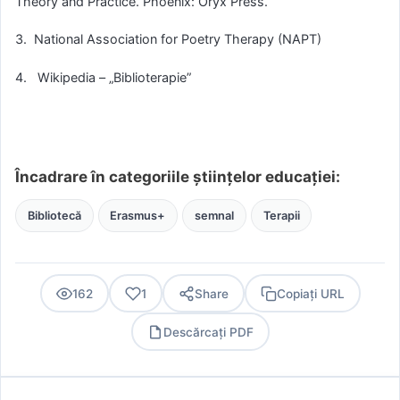
Theory and Practice. Phoenix: Oryx Press.
3. National Association for Poetry Therapy (NAPT)
4. Wikipedia – „Biblioterapie”
Încadrare în categoriile științelor educației:
Bibliotecă
Erasmus+
semnal
Terapii
162
1
Share
Copiați URL
Descărcați PDF
PDF