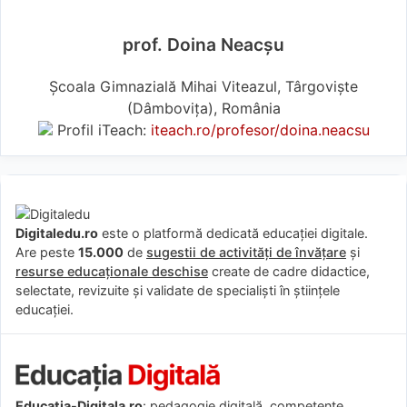
prof. Doina Neacșu
Școala Gimnazială Mihai Viteazul, Târgoviște
(Dâmboviţa), România
Profil iTeach:
iteach.ro/profesor/doina.neacsu
Digitaledu.ro
este o platformă dedicată educației digitale.
Are peste
15.000
de
sugestii de activități de învățare
și
resurse educaționale deschise
create de cadre didactice,
selectate, revizuite și validate de specialiști în științele
educației.
Educatia-Digitala.ro
: pedagogie digitală, competențe