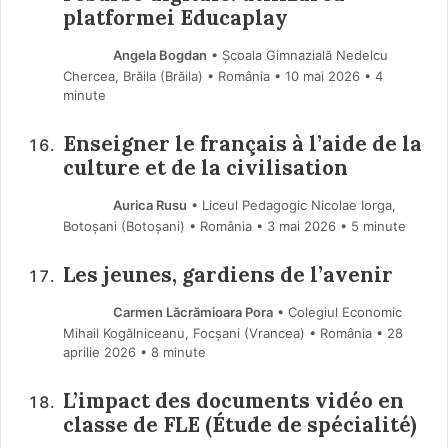
platformei Educaplay
Angela Bogdan
• Școala Gimnazială Nedelcu
Chercea, Brăila (Brăila) • România
10 mai 2026
• 4
minute
Enseigner le français à l’aide de la
culture et de la civilisation
Aurica Rusu
• Liceul Pedagogic Nicolae Iorga,
Botoșani (Botoşani) • România
3 mai 2026
• 5 minute
Les jeunes, gardiens de l’avenir
Carmen Lăcrămioara Pora
• Colegiul Economic
Mihail Kogălniceanu, Focșani (Vrancea) • România
28
aprilie 2026
• 8 minute
L’impact des documents vidéo en
classe de FLE (Étude de spécialité)