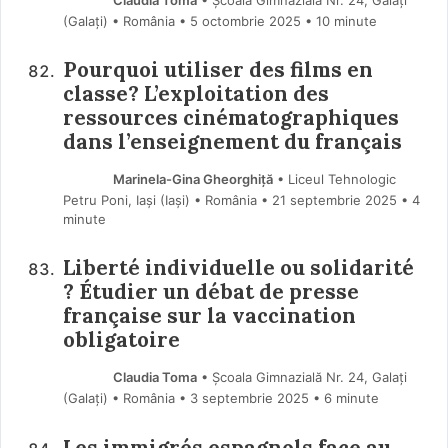
(Galaţi) • România
5 octombrie 2025
• 10 minute
Pourquoi utiliser des films en
classe? L’exploitation des
ressources cinématographiques
dans l’enseignement du français
Marinela-Gina Gheorghiță
• Liceul Tehnologic
Petru Poni, Iași (Iaşi) • România
21 septembrie 2025
• 4
minute
Liberté individuelle ou solidarité
? Étudier un débat de presse
française sur la vaccination
obligatoire
Claudia Toma
• Școala Gimnazială Nr. 24, Galați
(Galaţi) • România
3 septembrie 2025
• 6 minute
Les immigrés espagnols face au