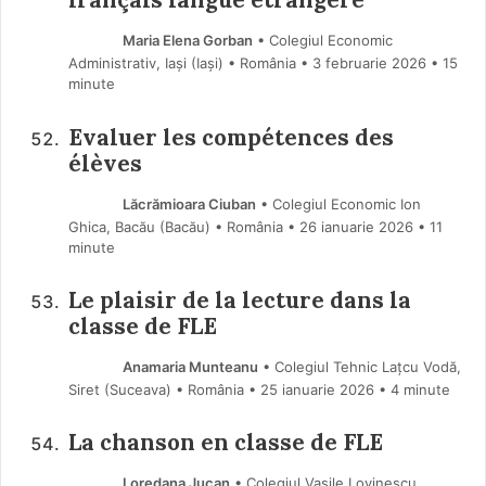
Maria Elena Gorban
• Colegiul Economic
Administrativ, Iași (Iaşi) • România
3 februarie 2026
• 15
minute
Evaluer les compétences des
élèves
Lăcrămioara Ciuban
• Colegiul Economic Ion
Ghica, Bacău (Bacău) • România
26 ianuarie 2026
• 11
minute
Le plaisir de la lecture dans la
classe de FLE
Anamaria Munteanu
• Colegiul Tehnic Lațcu Vodă,
Siret (Suceava) • România
25 ianuarie 2026
• 4 minute
La chanson en classe de FLE
Loredana Jucan
• Colegiul Vasile Lovinescu,