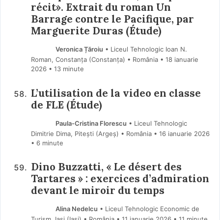
récit». Extrait du roman Un
Barrage contre le Pacifique, par
Marguerite Duras (Étude)
Veronica Țăroiu
• Liceul Tehnologic Ioan N.
Roman, Constanța (Constanţa) • România
18 ianuarie
2026
• 13 minute
L’utilisation de la video en classe
de FLE (Étude)
Paula-Cristina Florescu
• Liceul Tehnologic
Dimitrie Dima, Pitești (Argeş) • România
16 ianuarie 2026
• 6 minute
Dino Buzzatti, « Le désert des
Tartares » : exercices d’admiration
devant le miroir du temps
Alina Nedelcu
• Liceul Tehnologic Economic de
Turism, Iași (Iaşi) • România
11 ianuarie 2026
• 11 minute