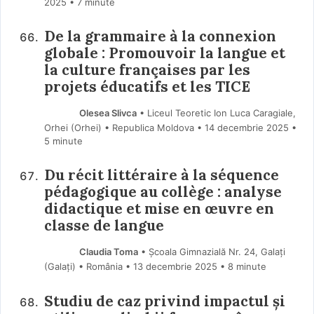
2025
• 7 minute
De la grammaire à la connexion
globale : Promouvoir la langue et
la culture françaises par les
projets éducatifs et les TICE
Olesea Slivca
• Liceul Teoretic Ion Luca Caragiale,
Orhei (Orhei) • Republica Moldova
14 decembrie 2025
•
5 minute
Du récit littéraire à la séquence
pédagogique au collège : analyse
didactique et mise en œuvre en
classe de langue
Claudia Toma
• Școala Gimnazială Nr. 24, Galați
(Galaţi) • România
13 decembrie 2025
• 8 minute
Studiu de caz privind impactul și