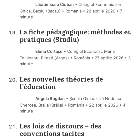
Lăcrămioara Ciuban
• Colegiul Economic Ion
Ghica, Bacău (Bacău) • România
28 aprilie 2026
• 7
minute
La fiche pédagogique: méthodes et
pratiques (Studiu)
Elena Curtașu
• Colegiul Economic Maria
Teiuleanu, Pitești (Argeş) • România
27 aprilie 2026
• 3
minute
Les nouvelles théories de
l’éducation
Angela Bogdan
• Școala Gimnazială Nedelcu
Chercea, Brăila (Brăila) • România
22 aprilie 2026
• 4
minute
Les lois de discours – des
conventions tacites