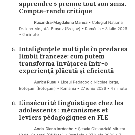
apprendre » prenne tout son sens.
Compte-rendu critique
Ruxandra-Magdalena Manea
• Colegiul Național
Dr. Ioan Meșotă, Brașov (Braşov) • România
3 iulie 2026
• 6 minute
Inteligențele multiple în predarea
limbii franceze: cum putem
transforma învățarea într-o
experiență plăcută și eficientă
Aurica Rusu
• Liceul Pedagogic Nicolae Iorga,
Botoșani (Botoşani) • România
27 iunie 2026
• 4 minute
L’insécurité linguistique chez les
adolescents : mécanismes et
leviers pédagogiques en FLE
Anda-Diana Iordache
• Școala Gimnazială Mircea
Vodă, Călărași (Călărași) • România
27 iunie 2026
• 7