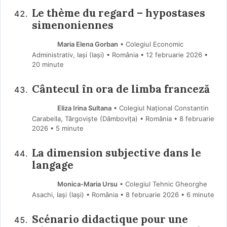
Le thème du regard – hypostases
simenoniennes
Maria Elena Gorban
• Colegiul Economic
Administrativ, Iași (Iaşi) • România
12 februarie 2026
•
20 minute
Cântecul în ora de limba franceză
Eliza Irina Sultana
• Colegiul Național Constantin
Carabella, Târgoviște (Dâmboviţa) • România
8 februarie
2026
• 5 minute
La dimension subjective dans le
langage
Monica-Maria Ursu
• Colegiul Tehnic Gheorghe
Asachi, Iași (Iaşi) • România
8 februarie 2026
• 6 minute
Scénario didactique pour une