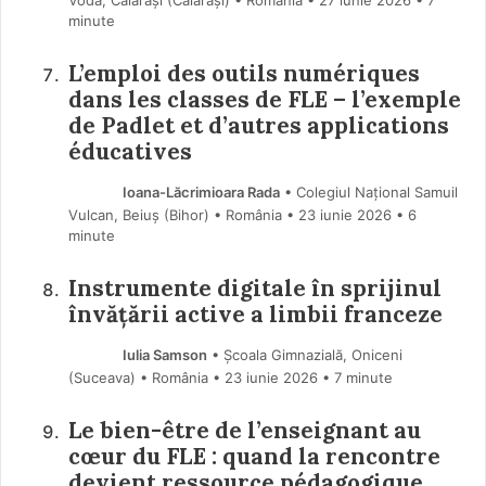
minute
L’emploi des outils numériques
dans les classes de FLE – l’exemple
de Padlet et d’autres applications
éducatives
Ioana-Lăcrimioara Rada
• Colegiul Național Samuil
Vulcan, Beiuș (Bihor) • România
23 iunie 2026
• 6
minute
Instrumente digitale în sprijinul
învățării active a limbii franceze
Iulia Samson
• Școala Gimnazială, Oniceni
(Suceava) • România
23 iunie 2026
• 7 minute
Le bien-être de l’enseignant au
cœur du FLE : quand la rencontre
devient ressource pédagogique