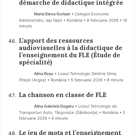
démarche de didactique intégrée
Maria Elena Gorban
• Colegiul Economic
Administrativ, Iași (Iaşi) • România
8 februarie 2026
• 10
minute
L’apport des ressources
audiovisuelles à la didactique de
l’enseignement du FLE (Étude de
spécialité)
Alina Roșu
• Liceul Tehnologic Dimitrie Dima,
Pitești (Argeş) • România
5 februarie 2026
• 8 minute
La chanson en classe de FLE
Alina Gabriela Dogaru
• Liceul Tehnologic de
Transporturi Auto, Târgoviște (Dâmboviţa) • România
5
februarie 2026
• 6 minute
Le jeu de mots et l’enseignement