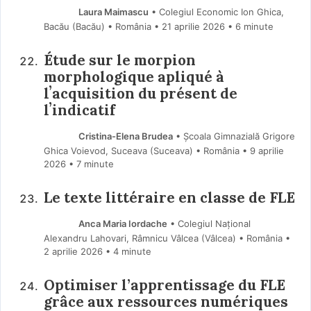
Laura Maimascu
• Colegiul Economic Ion Ghica,
Bacău (Bacău) • România
21 aprilie 2026
• 6 minute
Étude sur le morpion
morphologique apliqué à
lʼacquisition du présent de
lʼindicatif
Cristina-Elena Brudea
• Școala Gimnazială Grigore
Ghica Voievod, Suceava (Suceava) • România
9 aprilie
2026
• 7 minute
Le texte littéraire en classe de FLE
Anca Maria Iordache
• Colegiul Național
Alexandru Lahovari, Râmnicu Vâlcea (Vâlcea) • România
2 aprilie 2026
• 4 minute
Optimiser l’apprentissage du FLE
grâce aux ressources numériques