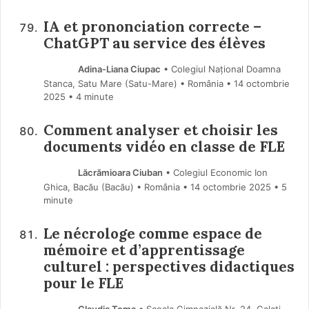
IA et prononciation correcte –
ChatGPT au service des élèves
Adina-Liana Ciupac
• Colegiul Național Doamna
Stanca, Satu Mare (Satu-Mare) • România
14 octombrie
2025
• 4 minute
Comment analyser et choisir les
documents vidéo en classe de FLE
Lăcrămioara Ciuban
• Colegiul Economic Ion
Ghica, Bacău (Bacău) • România
14 octombrie 2025
• 5
minute
Le nécrologe comme espace de
mémoire et d’apprentissage
culturel : perspectives didactiques
pour le FLE
Claudia Toma
• Școala Gimnazială Nr. 24, Galați