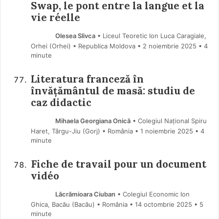
Swap, le pont entre la langue et la
vie réelle
Olesea Slivca
• Liceul Teoretic Ion Luca Caragiale,
Orhei (Orhei) • Republica Moldova
2 noiembrie 2025
• 4
minute
Literatura franceză în
învățământul de masă: studiu de
caz didactic
Mihaela Georgiana Onică
• Colegiul Național Spiru
Haret, Târgu-Jiu (Gorj) • România
1 noiembrie 2025
• 4
minute
Fiche de travail pour un document
vidéo
Lăcrămioara Ciuban
• Colegiul Economic Ion
Ghica, Bacău (Bacău) • România
14 octombrie 2025
• 5
minute