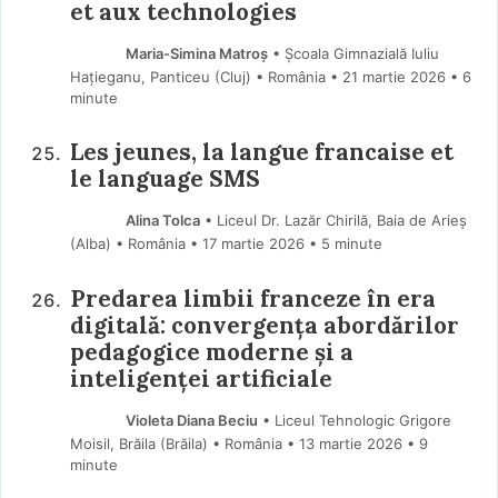
et aux technologies
Maria-Simina Matroș
• Școala Gimnazială Iuliu
Hațieganu, Panticeu (Cluj) • România
21 martie 2026
• 6
minute
Les jeunes, la langue francaise et
le language SMS
Alina Tolca
• Liceul Dr. Lazăr Chirilă, Baia de Arieș
(Alba) • România
17 martie 2026
• 5 minute
Predarea limbii franceze în era
digitală: convergența abordărilor
pedagogice moderne și a
inteligenței artificiale
Violeta Diana Beciu
• Liceul Tehnologic Grigore
Moisil, Brăila (Brăila) • România
13 martie 2026
• 9
minute