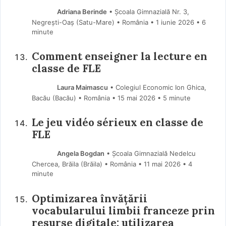
Adriana Berinde
• Școala Gimnazială Nr. 3,
Negrești-Oaș (Satu-Mare) • România
1 iunie 2026
• 6
minute
Comment enseigner la lecture en
classe de FLE
Laura Maimascu
• Colegiul Economic Ion Ghica,
Bacău (Bacău) • România
15 mai 2026
• 5 minute
Le jeu vidéo sérieux en classe de
FLE
Angela Bogdan
• Școala Gimnazială Nedelcu
Chercea, Brăila (Brăila) • România
11 mai 2026
• 4
minute
Optimizarea învățării
vocabularului limbii franceze prin
resurse digitale: utilizarea