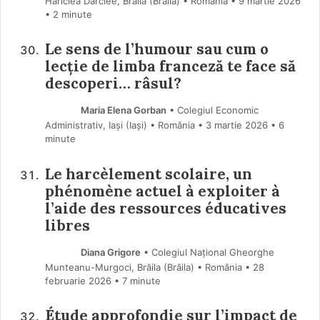
Hariclea Darclee, Brăila (Brăila) • România
9 martie 2026
• 2 minute
Le sens de l’humour sau cum o
lecție de limba franceză te face să
descoperi… râsul?
Maria Elena Gorban
• Colegiul Economic
Administrativ, Iași (Iaşi) • România
3 martie 2026
• 6
minute
Le harcèlement scolaire, un
phénomène actuel à exploiter à
l’aide des ressources éducatives
libres
Diana Grigore
• Colegiul Național Gheorghe
Munteanu-Murgoci, Brăila (Brăila) • România
28
februarie 2026
• 7 minute
Étude approfondie sur l’impact de