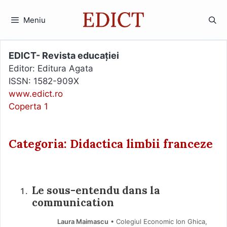
Sari
la
Meniu
conținut
EDICT- Revista educației
Editor: Editura Agata
ISSN: 1582-909X
www.edict.ro
Coperta 1
Categoria: Didactica limbii franceze
Le sous-entendu dans la
communication
Laura Maimascu
• Colegiul Economic Ion Ghica,