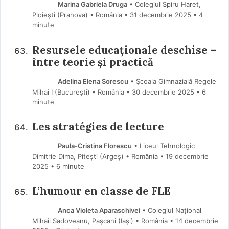
Marina Gabriela Druga
• Colegiul Spiru Haret,
Ploiești (Prahova) • România
31 decembrie 2025
• 4
minute
Resursele educaționale deschise –
între teorie și practică
Adelina Elena Sorescu
• Școala Gimnazială Regele
Mihai I (Bucureşti) • România
30 decembrie 2025
• 6
minute
Les stratégies de lecture
Paula-Cristina Florescu
• Liceul Tehnologic
Dimitrie Dima, Pitești (Argeş) • România
19 decembrie
2025
• 6 minute
L’humour en classe de FLE
Anca Violeta Aparaschivei
• Colegiul Național
Mihail Sadoveanu, Pașcani (Iaşi) • România
14 decembrie