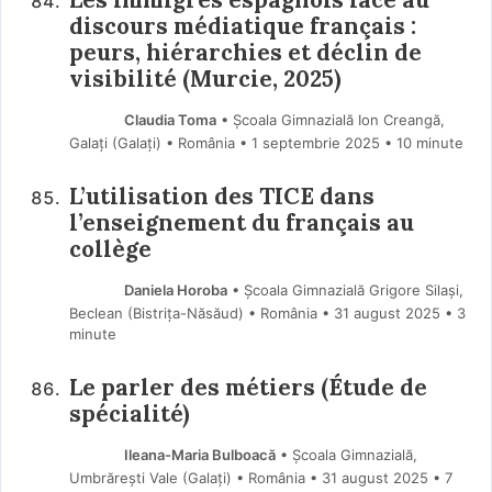
discours médiatique français :
peurs, hiérarchies et déclin de
visibilité (Murcie, 2025)
Claudia Toma
• Școala Gimnazială Ion Creangă,
Galați (Galaţi) • România
1 septembrie 2025
• 10 minute
L’utilisation des TICE dans
l’enseignement du français au
collège
Daniela Horoba
• Școala Gimnazială Grigore Silași,
Beclean (Bistriţa-Năsăud) • România
31 august 2025
• 3
minute
Le parler des métiers (Étude de
spécialité)
Ileana-Maria Bulboacă
• Școala Gimnazială,
Umbrărești Vale (Galaţi) • România
31 august 2025
• 7