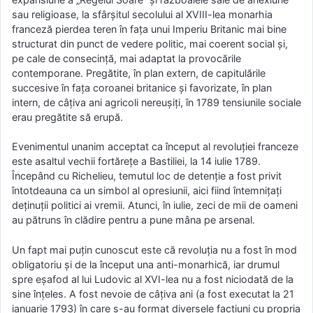
sau religioase, la sfârşitul secolului al XVIII-lea monarhia
franceză pierdea teren în faţa unui Imperiu Britanic mai bine
structurat din punct de vedere politic, mai coerent social şi,
pe cale de consecinţă, mai adaptat la provocările
contemporane. Pregătite, în plan extern, de capitulările
succesive în faţa coroanei britanice şi favorizate, în plan
intern, de câţiva ani agricoli nereuşiţi, în 1789 tensiunile sociale
erau pregătite să erupă.
Evenimentul unanim acceptat ca început al revoluţiei franceze
este asaltul vechii fortăreţe a Bastiliei, la 14 iulie 1789.
Începând cu Richelieu, temutul loc de detenţie a fost privit
întotdeauna ca un simbol al opresiunii, aici fiind întemniţaţi
deţinuţii politici ai vremii. Atunci, în iulie, zeci de mii de oameni
au pătruns în clădire pentru a pune mâna pe arsenal.
Un fapt mai puţin cunoscut este că revoluţia nu a fost în mod
obligatoriu şi de la început una anti-monarhică, iar drumul
spre eşafod al lui Ludovic al XVI-lea nu a fost niciodată de la
sine înţeles. A fost nevoie de câţiva ani (a fost executat la 21
ianuarie 1793) în care s-au format diversele facţiuni cu propria