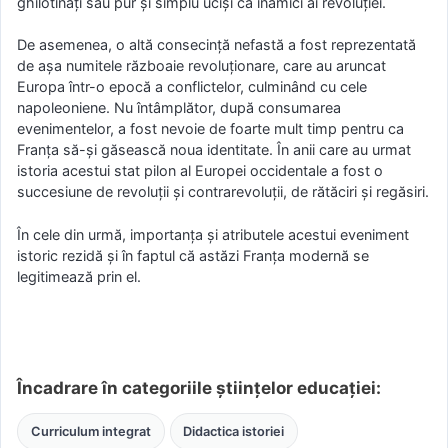
ghilotinaţi sau pur şi simplu ucişi ca inamici ai revoluţiei.
De asemenea, o altă consecinţă nefastă a fost reprezentată
de aşa numitele războaie revoluţionare, care au aruncat
Europa într-o epocă a conflictelor, culminând cu cele
napoleoniene. Nu întâmplător, după consumarea
evenimentelor, a fost nevoie de foarte mult timp pentru ca
Franţa să-şi găsească noua identitate. În anii care au urmat
istoria acestui stat pilon al Europei occidentale a fost o
succesiune de revoluţii şi contrarevoluţii, de rătăciri şi regăsiri.
În cele din urmă, importanţa şi atributele acestui eveniment
istoric rezidă şi în faptul că astăzi Franţa modernă se
legitimează prin el.
Încadrare în categoriile științelor educației:
Curriculum integrat
Didactica istoriei