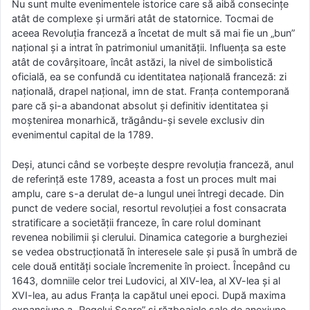
Nu sunt multe evenimentele istorice care să aibă consecințe
atât de complexe şi urmări atât de statornice. Tocmai de
aceea Revoluţia franceză a încetat de mult să mai fie un „bun”
naţional şi a intrat în patrimoniul umanităţii. Influenţa sa este
atât de covârşitoare, încât astăzi, la nivel de simbolistică
oficială, ea se confundă cu identitatea naţională franceză: zi
naţională, drapel naţional, imn de stat. Franţa contemporană
pare că şi-a abandonat absolut şi definitiv identitatea şi
moştenirea monarhică, trăgându-şi sevele exclusiv din
evenimentul capital de la 1789.
Deşi, atunci când se vorbeşte despre revoluţia franceză, anul
de referinţă este 1789, aceasta a fost un proces mult mai
amplu, care s-a derulat de-a lungul unei întregi decade. Din
punct de vedere social, resortul revoluţiei a fost consacrata
stratificare a societăţii franceze, în care rolul dominant
revenea nobilimii şi clerului. Dinamica categorie a burgheziei
se vedea obstrucţionată în interesele sale şi pusă în umbră de
cele două entităţi sociale încremenite în proiect. Începând cu
1643, domniile celor trei Ludovici, al XIV-lea, al XV-lea şi al
XVI-lea, au adus Franţa la capătul unei epoci. După maxima
expansiune a „Regelui Soare” şi războaiele sale de anexiune