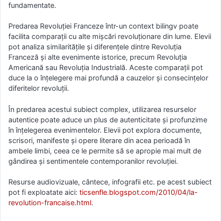
fundamentate.
Predarea Revoluției Franceze într-un context bilingv poate
facilita comparații cu alte mișcări revoluționare din lume. Elevii
pot analiza similaritățile și diferențele dintre Revoluția
Franceză și alte evenimente istorice, precum Revoluția
Americană sau Revoluția Industrială. Aceste comparații pot
duce la o înțelegere mai profundă a cauzelor și consecințelor
diferitelor revoluții.
În predarea acestui subiect complex, utilizarea resurselor
autentice poate aduce un plus de autenticitate și profunzime
în înțelegerea evenimentelor. Elevii pot explora documente,
scrisori, manifeste și opere literare din acea perioadă în
ambele limbi, ceea ce le permite să se apropie mai mult de
gândirea și sentimentele contemporanilor revoluției.
Resurse audiovizuale, cântece, infografii etc. pe acest subiect
pot fi exploatate aici:
ticsenfle.blogspot.com/2010/04/la-
revolution-francaise.html
.