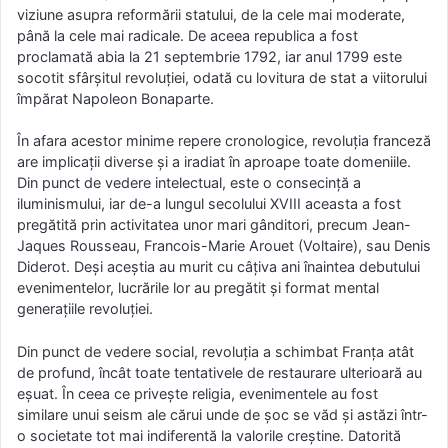
viziune asupra reformării statului, de la cele mai moderate,
până la cele mai radicale. De aceea republica a fost
proclamată abia la 21 septembrie 1792, iar anul 1799 este
socotit sfârşitul revoluţiei, odată cu lovitura de stat a viitorului
împărat Napoleon Bonaparte.
În afara acestor minime repere cronologice, revoluţia franceză
are implicaţii diverse şi a iradiat în aproape toate domeniile.
Din punct de vedere intelectual, este o consecinţă a
iluminismului, iar de-a lungul secolului XVIII aceasta a fost
pregătită prin activitatea unor mari gânditori, precum Jean-
Jaques Rousseau, Francois-Marie Arouet (Voltaire), sau Denis
Diderot. Deşi aceştia au murit cu câţiva ani înaintea debutului
evenimentelor, lucrările lor au pregătit şi format mental
generaţiile revoluţiei.
Din punct de vedere social, revoluţia a schimbat Franţa atât
de profund, încât toate tentativele de restaurare ulterioară au
eşuat. În ceea ce priveşte religia, evenimentele au fost
similare unui seism ale cărui unde de şoc se văd şi astăzi într-
o societate tot mai indiferentă la valorile creştine. Datorită