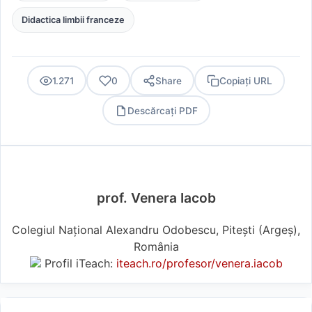
Didactica limbii franceze
1.271
0
Share
Copiați URL
Descărcați PDF
PDF
prof. Venera Iacob
Colegiul Național Alexandru Odobescu, Pitești (Argeş),
România
Profil iTeach:
iteach.ro/profesor/venera.iacob