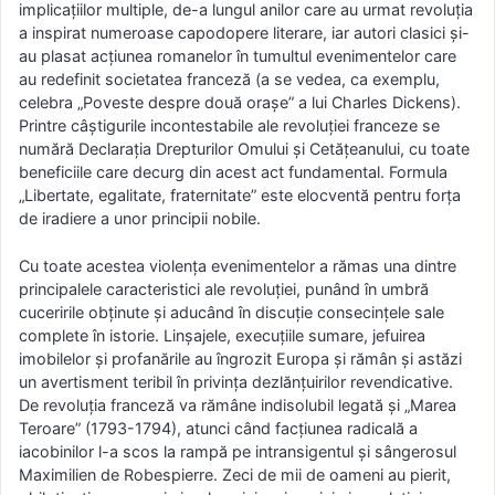
implicaţiilor multiple, de-a lungul anilor care au urmat revoluţia
a inspirat numeroase capodopere literare, iar autori clasici şi-
au plasat acţiunea romanelor în tumultul evenimentelor care
au redefinit societatea franceză (a se vedea, ca exemplu,
celebra „Poveste despre două oraşe” a lui Charles Dickens).
Printre câştigurile incontestabile ale revoluţiei franceze se
numără Declaraţia Drepturilor Omului şi Cetăţeanului, cu toate
beneficiile care decurg din acest act fundamental. Formula
„Libertate, egalitate, fraternitate” este elocventă pentru forţa
de iradiere a unor principii nobile.
Cu toate acestea violenţa evenimentelor a rămas una dintre
principalele caracteristici ale revoluţiei, punând în umbră
cuceririle obţinute şi aducând în discuţie consecinţele sale
complete în istorie. Linşajele, execuţiile sumare, jefuirea
imobilelor şi profanările au îngrozit Europa şi rămân şi astăzi
un avertisment teribil în privinţa dezlănţuirilor revendicative.
De revoluţia franceză va rămâne indisolubil legată şi „Marea
Teroare” (1793-1794), atunci când facţiunea radicală a
iacobinilor l-a scos la rampă pe intransigentul şi sângerosul
Maximilien de Robespierre. Zeci de mii de oameni au pierit,