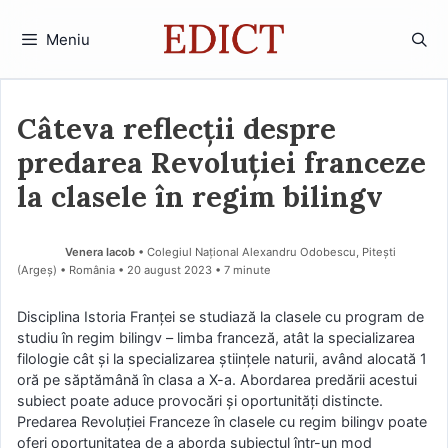
Sari
la
Meniu
conținut
Câteva reflecții despre
predarea Revoluției franceze
la clasele în regim bilingv
Venera Iacob
• Colegiul Național Alexandru Odobescu, Pitești
(Argeş) • România
20 august 2023
• 7 minute
Disciplina Istoria Franței se studiază la clasele cu program de
studiu în regim bilingv – limba franceză, atât la specializarea
filologie cât și la specializarea științele naturii, având alocată 1
oră pe săptămână în clasa a X-a. Abordarea predării acestui
subiect poate aduce provocări și oportunități distincte.
Predarea Revoluției Franceze în clasele cu regim bilingv poate
oferi oportunitatea de a aborda subiectul într-un mod