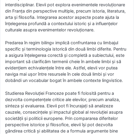
interdisciplinar. Elevii pot explora evenimentele revoluționare
din Franța din perspective multiple, precum istoria, literatura,
arta și filosofia. Integrarea acestor aspecte poate ajuta la
înțelegerea profundă a contextului istoric și a influențelor
culturale asupra evenimentelor revoluționare.
Predarea în regim bilingv implică confruntarea cu limbajul
specific și terminologia istorică din două limbi diferite. Pentru
a asigura înțelegerea corectă și completă a subiectului, este
important să clarificăm termenii cheie în ambele limbi și să
evidențiem echivalențele între ele. Astfel, elevii vor putea
naviga mai ușor între resursele în cele două limbi și vor
dobândi un vocabular bogat în ambele contexte lingvistice.
Studierea Revoluției Franceze poate fi folosită pentru a
dezvolta competențele critice ale elevilor, precum analiza,
sinteza și evaluarea. Elevii pot fi încurajați să analizeze
cauzele, consecințele și impactul global al revoluției asupra
societății și politicii europene. Prin compararea diferitelor
perspective istorice și filosofice, elevii își pot dezvolta
gândirea critică și abilitatea de a formula argumente bine