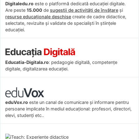
Digitaledu.ro
este o platformă dedicată educației digitale.
Are peste
15.000
de
sugestii de activități de învățare
și
resurse educaționale deschise
create de cadre didactice,
selectate, revizuite și validate de specialiști în științele
educației.
Educatia-Digitala.ro
: pedagogie digitală, competențe
digitale, digitalizarea educației.
eduVox.ro
este un canal de comunicare și informare pentru
persoane implicate în mediul educațional: profesori, directori,
elevi, studenți etc..