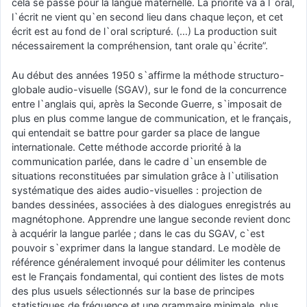
cela se passe pour la langue maternelle. La priorité va à l`oral,
l`écrit ne vient qu`en second lieu dans chaque leçon, et cet
écrit est au fond de l`oral scripturé. (…) La production suit
nécessairement la compréhension, tant orale qu`écrite”.
Au début des années 1950 s`affirme la méthode structuro-
globale audio-visuelle (SGAV), sur le fond de la concurrence
entre l`anglais qui, après la Seconde Guerre, s`imposait de
plus en plus comme langue de communication, et le français,
qui entendait se battre pour garder sa place de langue
internationale. Cette méthode accorde priorité à la
communication parlée, dans le cadre d`un ensemble de
situations reconstituées par simulation grâce à l`utilisation
systématique des aides audio-visuelles : projection de
bandes dessinées, associées à des dialogues enregistrés au
magnétophone. Apprendre une langue seconde revient donc
à acquérir la langue parlée ; dans le cas du SGAV, c`est
pouvoir s`exprimer dans la langue standard. Le modèle de
référence généralement invoqué pour délimiter les contenus
est le Français fondamental, qui contient des listes de mots
des plus usuels sélectionnés sur la base de principes
statistiques de fréquence et une grammaire minimale, plus