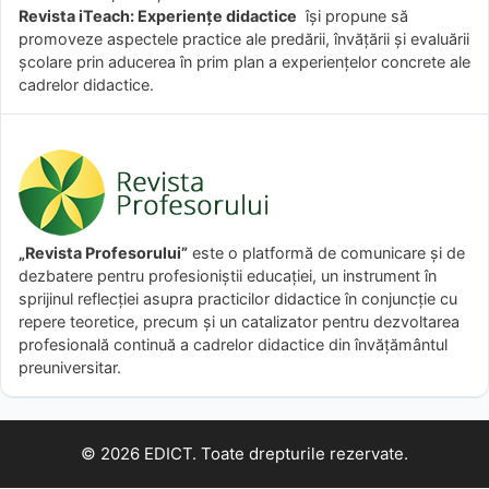
Revista iTeach: Experienţe didactice
îşi propune să
promoveze aspectele practice ale predării, învăţării şi evaluării
şcolare prin aducerea în prim plan a experienţelor concrete ale
cadrelor didactice.
„Revista Profesorului”
este o platformă de comunicare și de
dezbatere pentru profesioniștii educației, un instrument în
sprijinul reflecției asupra practicilor didactice în conjuncție cu
repere teoretice, precum și un catalizator pentru dezvoltarea
profesională continuă a cadrelor didactice din învățământul
preuniversitar.
© 2026 EDICT. Toate drepturile rezervate.