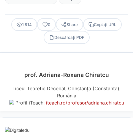
1.814
0
Share
Copiați URL
Descărcați PDF
PDF
prof. Adriana-Roxana Chiratcu
Liceul Teoretic Decebal, Constanța (Constanţa),
România
Profil iTeach:
iteach.ro/profesor/adriana.chiratcu