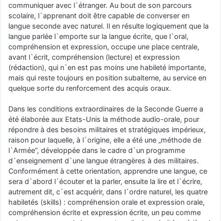
communiquer avec l`étranger. Au bout de son parcours
scolaire, l`apprenant doit être capable de converser en
langue seconde avec naturel. Il en résulte logiquement que la
langue parlée l`emporte sur la langue écrite, que l`oral,
compréhension et expression, occupe une place centrale,
avant l`écrit, compréhension (lecture) et expression
(rédaction), qui n`en est pas moins une habileté importante,
mais qui reste toujours en position subalterne, au service en
quelque sorte du renforcement des acquis oraux.
Dans les conditions extraordinaires de la Seconde Guerre a
été élaborée aux Etats-Unis la méthode audio-orale, pour
répondre à des besoins militaires et stratégiques impérieux,
raison pour laquelle, à l`origine, elle a été une „méthode de
l`Armée”, développée dans le cadre d`un programme
d`enseignement d`une langue étrangères à des militaires.
Conformément à cette orientation, apprendre une langue, ce
sera d`abord l`écouter et la parler, ensuite la lire et l`écrire,
autrement dit, c`est acquérir, dans l`ordre naturel, les quatre
habiletés (skills) : compréhension orale et expression orale,
compréhension écrite et expression écrite, un peu comme