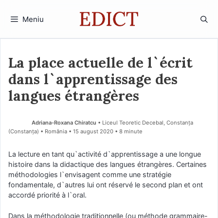
Sari
la
Meniu
conținut
La place actuelle de l`écrit
dans l`apprentissage des
langues étrangères
Adriana-Roxana Chiratcu
• Liceul Teoretic Decebal, Constanța
(Constanţa) • România
15 august 2020
• 8 minute
La lecture en tant qu`activité d`apprentissage a une longue
histoire dans la didactique des langues étrangères. Certaines
méthodologies l`envisagent comme une stratégie
fondamentale, d`autres lui ont réservé le second plan et ont
accordé priorité à l`oral.
Dans la méthodologie traditionnelle (ou méthode grammaire-