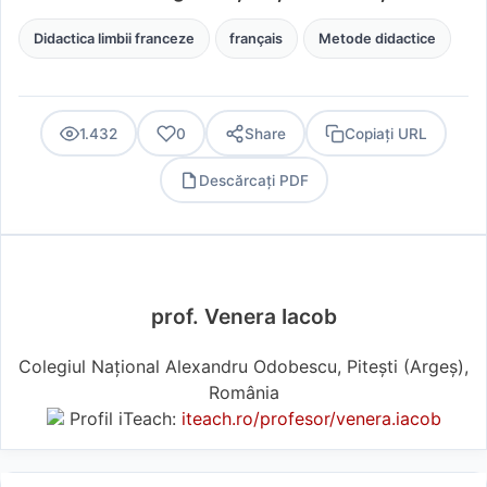
Didactica limbii franceze
français
Metode didactice
1.432
0
Share
Copiați URL
Descărcați PDF
PDF
prof. Venera Iacob
Colegiul Național Alexandru Odobescu, Pitești (Argeş),
România
Profil iTeach:
iteach.ro/profesor/venera.iacob