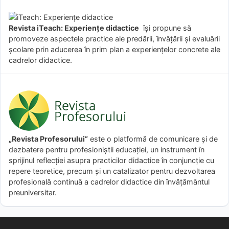
Revista iTeach: Experienţe didactice
îşi propune să
promoveze aspectele practice ale predării, învăţării şi evaluării
şcolare prin aducerea în prim plan a experienţelor concrete ale
cadrelor didactice.
„Revista Profesorului”
este o platformă de comunicare și de
dezbatere pentru profesioniștii educației, un instrument în
sprijinul reflecției asupra practicilor didactice în conjuncție cu
repere teoretice, precum și un catalizator pentru dezvoltarea
profesională continuă a cadrelor didactice din învățământul
preuniversitar.