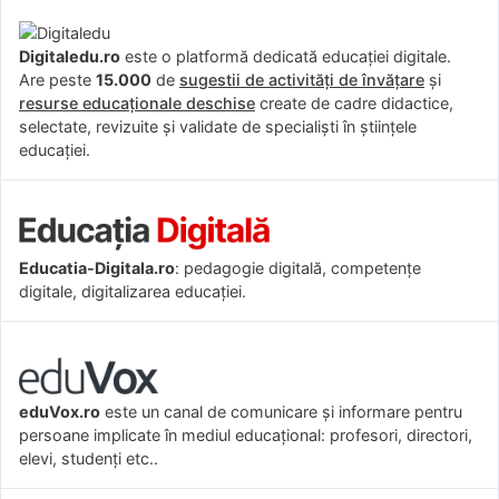
Digitaledu.ro
este o platformă dedicată educației digitale.
Are peste
15.000
de
sugestii de activități de învățare
și
resurse educaționale deschise
create de cadre didactice,
selectate, revizuite și validate de specialiști în științele
educației.
Educatia-Digitala.ro
: pedagogie digitală, competențe
digitale, digitalizarea educației.
eduVox.ro
este un canal de comunicare și informare pentru
persoane implicate în mediul educațional: profesori, directori,
elevi, studenți etc..