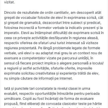
vizitat.
Dincolo de rezultatele de ordin cantitativ, am descoperit atât
greşeli de vocabular folosite de elevi în exprimarea scrisǎ, cât
şi greşeli de gramaticǎ, dezacorduri între subiect şi predicat,
folosirea incorectǎ a formelor verbale la indicativ prezent şi la
imperativ. Elevii au întâmpinat dificultǎţi de exprimare scrisǎ în
ceea ce priveşte activitățile desfășurate în regiunea aleasă,
respectiv oferirea de sfaturi unui turist interesat så viziteze
regiunea prezentată. Pe lângå problemele legate de formele
verbale, unii elevi s-au adaptat mai greu la un context nou de
exersare a competenţelor vizate pe parcursul unitåţii, în
sensul cå fiecare proiect implica o alegere personalå a locului/
a regiunii şi astfel activitățile, sfaturile oferite, impresiile
exprimate solicitau creativitatea şi experiența trăită de elev,
nu simpla căutare de informații pe Internet.
Iată şi punctele tari constatate la nivelul clasei in urma
evaluării, respectiv oportunitățile întrezărite pentru perioada
următoare. Copiii au fost încântaţi de forma de evaluare
propuså, fiind eliberați de corvoada clasicelor teste pe hârtie