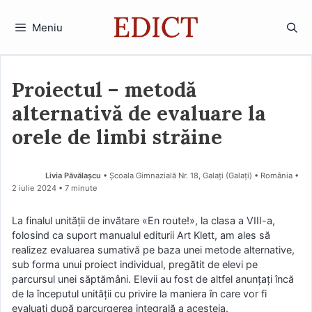
Sari
la
Meniu
conținut
Proiectul – metodă
alternativă de evaluare la
orele de limbi străine
Livia Păvălașcu
• Școala Gimnazială Nr. 18, Galați (Galaţi) • România
2 iulie 2024
• 7 minute
La finalul unităţii de invătare «En route!», la clasa a VIII-a,
folosind ca suport manualul editurii Art Klett, am ales să
realizez evaluarea sumativă pe baza unei metode alternative,
sub forma unui proiect individual, pregătit de elevi pe
parcursul unei săptămâni. Elevii au fost de altfel anunțați încă
de la începutul unităţii cu privire la maniera în care vor fi
evaluaţi după parcurgerea integrală a acesteia.