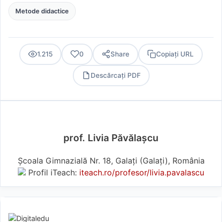
Metode didactice
1.215
0
Share
Copiați URL
Descărcați PDF
PDF
prof. Livia Păvălașcu
Școala Gimnazială Nr. 18, Galați (Galaţi), România
Profil iTeach:
iteach.ro/profesor/livia.pavalascu