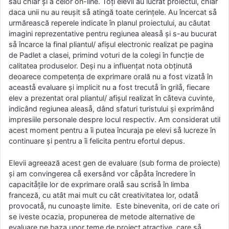
sau chiar şi a celor on-line. Toți elevii au lucrat proiectul, chiar
daca unii nu au reușit så atingă toate cerințele. Au încercat så
urmărească reperele indicate în planul proiectului, au căutat
imagini reprezentative pentru regiunea aleaså şi s-au bucurat
så încarce la final pliantul/ afișul electronic realizat pe pagina
de Padlet a clasei, primind voturi de la colegi în funcție de
calitatea produselor. Deși nu a influențat nota obținută
deoarece competenţa de exprimare orală nu a fost vizatå în
aceastå evaluare şi implicit nu a fost trecutå în grilå, fiecare
elev a prezentat oral pliantul/ afișul realizat în câteva cuvinte,
indicând regiunea aleaså, dând sfaturi turistului şi exprimând
impresiile personale despre locul respectiv. Am considerat util
acest moment pentru a îi putea încuraja pe elevi så lucreze în
continuare şi pentru a îi felicita pentru efortul depus.
Elevii agreează acest gen de evaluare (sub forma de proiecte)
şi am convingerea cå exersând vor cåpåta încredere în
capacitåţile lor de exprimare oralå sau scriså în limba
franceză, cu atât mai mult cu cât creativitatea lor, odatå
provocatå, nu cunoaște limite. Este binevenita, ori de cate ori
se iveste ocazia, propunerea de metode alternative de
evaluare pe baza unor teme de proiect atractive, care så