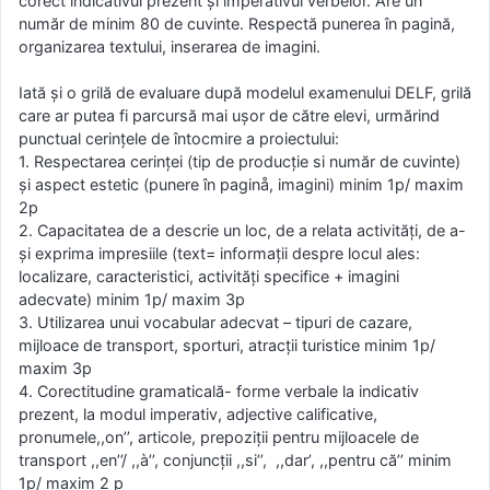
corect indicativul prezent şi imperativul verbelor. Are un
număr de minim 80 de cuvinte. Respectă punerea în pagină,
organizarea textului, inserarea de imagini.
Iată şi o grilă de evaluare după modelul examenului DELF, grilă
care ar putea fi parcursă mai ușor de către elevi, urmărind
punctual cerințele de întocmire a proiectului:
1. Respectarea cerinței (tip de producție si număr de cuvinte)
şi aspect estetic (punere în paginå, imagini) minim 1p/ maxim
2p
2. Capacitatea de a descrie un loc, de a relata activităţi, de a-
şi exprima impresiile (text= informații despre locul ales:
localizare, caracteristici, activităţi specifice + imagini
adecvate) minim 1p/ maxim 3p
3. Utilizarea unui vocabular adecvat – tipuri de cazare,
mijloace de transport, sporturi, atracții turistice minim 1p/
maxim 3p
4. Corectitudine gramaticală- forme verbale la indicativ
prezent, la modul imperativ, adjective calificative,
pronumele,,on’’, articole, prepoziții pentru mijloacele de
transport ,,en’’/ ,,à’’, conjuncții ,,si’’, ,,dar’, ,,pentru că’’ minim
1p/ maxim 2 p