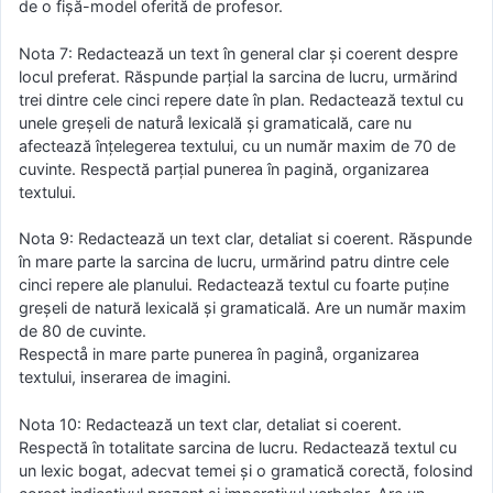
de o fişă-model oferită de profesor.
Nota 7: Redactează un text în general clar şi coerent despre
locul preferat. Răspunde parțial la sarcina de lucru, urmărind
trei dintre cele cinci repere date în plan. Redactează textul cu
unele greșeli de naturå lexicală şi gramaticală, care nu
afectează înțelegerea textului, cu un număr maxim de 70 de
cuvinte. Respectă parţial punerea în pagină, organizarea
textului.
Nota 9: Redactează un text clar, detaliat si coerent. Răspunde
în mare parte la sarcina de lucru, urmărind patru dintre cele
cinci repere ale planului. Redactează textul cu foarte puține
greșeli de natură lexicală şi gramaticală. Are un număr maxim
de 80 de cuvinte.
Respectå in mare parte punerea în paginå, organizarea
textului, inserarea de imagini.
Nota 10: Redactează un text clar, detaliat si coerent.
Respectă în totalitate sarcina de lucru. Redactează textul cu
un lexic bogat, adecvat temei şi o gramatică corectă, folosind