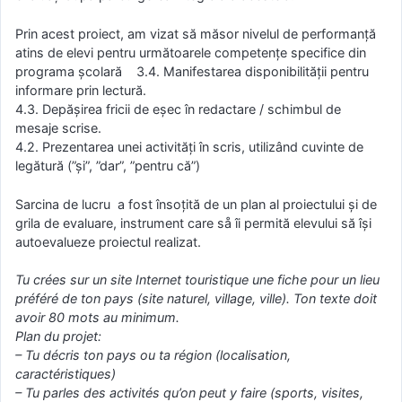
Prin acest proiect, am vizat să măsor nivelul de performanţă
atins de elevi pentru următoarele competenţe specifice din
programa școlară 3.4. Manifestarea disponibilității pentru
informare prin lectură.
4.3. Depășirea fricii de eșec în redactare / schimbul de
mesaje scrise.
4.2. Prezentarea unei activități în scris, utilizând cuvinte de
legătură (”și”, ”dar”, ”pentru că”)
Sarcina de lucru a fost însoţită de un plan al proiectului şi de
grila de evaluare, instrument care så îi permită elevului să îşi
autoevalueze proiectul realizat.
Tu crées sur un site Internet touristique une fiche pour un lieu
préféré de ton pays (site naturel, village, ville). Ton texte doit
avoir 80 mots au minimum.
Plan du projet:
– Tu décris ton pays ou ta région (localisation,
caractéristiques)
– Tu parles des activités qu’on peut y faire (sports, visites,