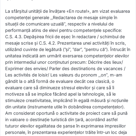
La sfârșitul unităţii de învăţare «En route!», am vizat evaluarea
competenţei generale ,,Redactarea de mesaje simple în
situații de comunicare uzuală’’, respectiv a nivelului de
performanţă atins de elevi pentru competenţele specifice:
C.S. 4.3. Depășirea fricii de eșec în redactare / schimbul de
mesaje scrise şi C.S. 4.2. Prezentarea unei activități în scris,
utilizând cuvinte de legătură (”și”, ”dar”, ”pentru că”). Întrucât în
unitatea indicată am urmărit exersarea competenţelor elevilor
prin intermediul unor conţinuturi precum: Décrire des lieux/
Exprimer des envies/ Parler des destinations de vacances /
Les activités de loisir/ Les valeurs du pronom ,,on’’, m-am
gândit la o altå formă de evaluare decât cea clasică, o
evaluare care så diminueze stresul elevilor şi care så îi
motiveze så se implice făcând apel la tehnologie, så le
stimuleze creativitatea, implicând în egală măsură şi noțiunile
din unitate (instrumente utile în dobândirea competenţelor).
Am considerat oportunå o activitate de proiect care så pună
in valoare o destinație turistică din ţară, acordând astfel
tuturor elevilor egalitatea de șanse în exprimarea impresiilor
personale, în prezentarea experiențelor trăite într-un loc deja