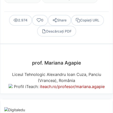
2.974
0
Share
Copiați URL
Descărcați PDF
PDF
prof. Mariana Agapie
Liceul Tehnologic Alexandru Ioan Cuza, Panciu
(Vrancea), România
Profil iTeach:
iteach.ro/profesor/mariana.agapie