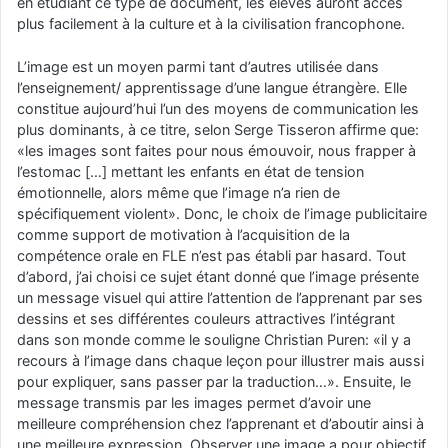
en étudiant ce type de document, les élèves auront accès
plus facilement à la culture et à la civilisation francophone.
L’image est un moyen parmi tant d’autres utilisée dans
l’enseignement/ apprentissage d’une langue étrangère. Elle
constitue aujourd’hui l’un des moyens de communication les
plus dominants, à ce titre, selon Serge Tisseron affirme que:
«les images sont faites pour nous émouvoir, nous frapper à
l’estomac […] mettant les enfants en état de tension
émotionnelle, alors même que l’image n’a rien de
spécifiquement violent». Donc, le choix de l’image publicitaire
comme support de motivation à l’acquisition de la
compétence orale en FLE n’est pas établi par hasard. Tout
d’abord, j’ai choisi ce sujet étant donné que l’image présente
un message visuel qui attire l’attention de l’apprenant par ses
dessins et ses différentes couleurs attractives l’intégrant
dans son monde comme le souligne Christian Puren: «il y a
recours à l’image dans chaque leçon pour illustrer mais aussi
pour expliquer, sans passer par la traduction…». Ensuite, le
message transmis par les images permet d’avoir une
meilleure compréhension chez l’apprenant et d’aboutir ainsi à
une meilleure expression. Observer une image a pour objectif