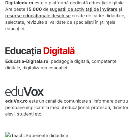
Digitaledu.ro
este o platformă dedicată educației digitale.
Are peste
15.000
de
sugestii de activități de învățare
și
resurse educaționale deschise
create de cadre didactice,
selectate, revizuite și validate de specialiști în științele
educației.
Educatia-Digitala.ro
: pedagogie digitală, competențe
digitale, digitalizarea educației.
eduVox.ro
este un canal de comunicare și informare pentru
persoane implicate în mediul educațional: profesori, directori,
elevi, studenți etc..