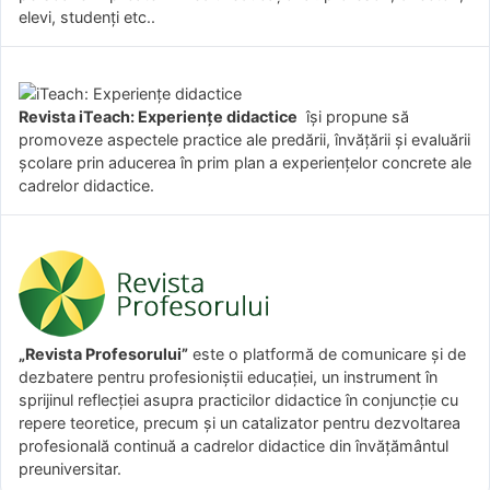
elevi, studenți etc..
Revista iTeach: Experienţe didactice
îşi propune să
promoveze aspectele practice ale predării, învăţării şi evaluării
şcolare prin aducerea în prim plan a experienţelor concrete ale
cadrelor didactice.
„Revista Profesorului”
este o platformă de comunicare și de
dezbatere pentru profesioniștii educației, un instrument în
sprijinul reflecției asupra practicilor didactice în conjuncție cu
repere teoretice, precum și un catalizator pentru dezvoltarea
profesională continuă a cadrelor didactice din învățământul
preuniversitar.