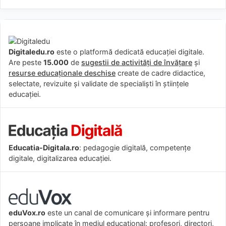
Digitaledu.ro
este o platformă dedicată educației digitale.
Are peste
15.000
de
sugestii de activități de învățare
și
resurse educaționale deschise
create de cadre didactice,
selectate, revizuite și validate de specialiști în științele
educației.
Educatia-Digitala.ro
: pedagogie digitală, competențe
digitale, digitalizarea educației.
eduVox.ro
este un canal de comunicare și informare pentru
persoane implicate în mediul educațional: profesori, directori,