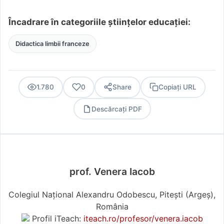
Încadrare în categoriile științelor educației:
Didactica limbii franceze
1.780
0
Share
Copiați URL
Descărcați PDF
PDF
prof. Venera Iacob
Colegiul Național Alexandru Odobescu, Pitești (Argeş),
România
Profil iTeach:
iteach.ro/profesor/venera.iacob